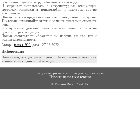
использовать для мытья рук обычное мыло и воду.
И запрещает использовать в безрецептурных очищающих
средствах триклозан и триклокарбан и некоторые другие
компоненты.
Обычного мыла предостаточно для полноценного очищения.
Тщательно намыливайте кисти и не менее тщательно смывайте
пену.
Я сторонница детского мыла для всей семьи, но это не
правило, а рекомендация.
Полная стерильность абсолютно не полезна для нас, как и
полная загрязнённость
Автор -
jatusia1992
, дата - 27.06.2022
Информация
Посетители, находящиеся в группе
Гости
, не могут оставлять
комментарии к данной публикации.
Вы просматриваете мобильную версию сайта.
Перейти на
полную версию
© Murzim.Ru 2009-2015.