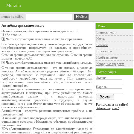
Murzim
поиск по сайту
Антибактериальное мыло
Меню
Относительно антибактериального мыла две новости.
Энциклопедии
И обе плохие.
Наука
1️⃣ Часть антибактериальных мыл не антибактериальные.
Соответсвующая надпись на упаковке выделяет продукт и её
Человек
недобросовестно используют, не вдаваясь в подробности
эффектов производимых очищающим средством.
Гороскопы
С точки зрения дерматологии, это не страшно. С точки зрения
Необъяснимое
морали - нечестно.🤨
2️⃣ Часть антибактериальных мыл всё-таки антибактериальные.
Народные средства
С точки зрения дерматологии - это не плохая, а ужасная
новость. Антибактериальные средства убивают бактерии без
Авторизация
разбора, вмешиваясь с гармонию наше го постоянного
Логин:
«доброго» микробного мира на коже . При длительном
использовании можноослабить сопротивляемость кожи
«злым» микробам.
Пароль:
А также дать возможность патогенным микроорганизмам
адаптироваться к веществу, при этом устойчивость может
приобретаться заодно и к некоторым похожим
антибактериальным средствам. В будущем, в случае
инфекции, когда они будут нужны уже обоснованно - могут
Регистрация на сайте!
оказаться неэффективными.
Забыли пароль?
Антибиотики - средства решения конкретных проблем, а не
профилактики‼️
И никаких данных подтверждающих, что антибактериальные
очищающие средства эффективнее обычных профилактируют
инфекции нет.
FDA (Американское Управление по санитарному надзору за
качеством пищевых продуктов и медикаментов) рекомендует