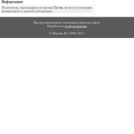
Информация
Посетители, находящиеся в группе
Гости
, не могут оставлять
комментарии к данной публикации.
Вы просматриваете мобильную версию сайта.
Перейти на
полную версию
© Murzim.Ru 2009-2015.