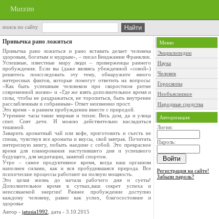
Murzim
поиск по сайту
Привычка рано ложиться
Меню
Привычка рано ложиться и рано вставать делает человека
Энциклопедии
здоровым, богатым и мудрым», – писал Бенджамин Франклин.
Успешные, известные миру люди – приверженцы раннего
Наука
пробуждения. Если вы (даже являясь убежденной «совой»)
Человек
решитесь поисследовать эту тему, обнаружите много
интересных фактов, которые помогут ответить на вопросы:
Гороскопы
«Как быть успешным человеком при скоростном ритме
современной жизни» и «Где же взять дополнительное время и
Необъяснимое
силы, чтобы не раздражаться, не торопиться, быть внутренне
расслабленным и собранным» Ответ неизменно прост.
Народные средства
Это время – в раннем пробуждении вместе с природой.
Утренние часы такие мирные и тихие. Весь дом, да и улица
Авторизация
спит. Спят дети. И можно действительно насладиться
тишиной.
Логин:
Заварить ароматный чай или кофе, приготовить и съесть не
спеша, чувствуя все ароматы и вкусы, свой завтрак. Почитать
Пароль:
интересную книгу, побыть наедине с собой. Это прекрасное
время для планирования наступившего дня и успешного
будущего, для медитации, занятий спортом.
Утро – самое продуктивное время, когда наш организм
наполнен силами, как и вся пробудившаяся природа. Все
Регистрация на сайте!
психические процессы работают на полную мощность.
Забыли пароль?
Это целая жизнь до начала рабочего дня и суеты!
Дополнительное время в сутках,ваш секрет успеха и
неиссякаемой энергии! Раннее пробуждение доступно
каждому человеку, равно как успех, благосостояние и
здоровье
Автор -
jatusia1992
, дата - 3.10.2015