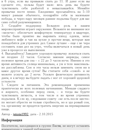
в 6 утра, если вы привыкли спать до 11. И даже если вы
сделаете это, пользы будет мало: весь день вы будете
чувствовать себя разби­той и невыспавшейся. Меняйте
привычки посте­ пенно. Ежедневно просыпайтесь на 5–10
минут раньше обычного, поощряйте себя за маленькие
победы, и через пару месяцев ранние подъемы будут для вас
само собой разумеющимися.
3. Создайте поддержку. Большую роль в нашем
мировосприятии играет окружение. Возьмите во внимание все
«мелочи»: обеспечьте комфортную температуру в квартире,
чтобы было приятно вы­ ныривать из­под одеяла, запас
любимого кофе и чая на кухне и прочие вещи, которые вам
понадо­бятся для утренних дел. Самое лучшее – еще с ве­ чера
составить план дел на утро, чтобы включать­ся в новый день
уже в процессе их выполнения.
4. Высыпайтесь! Заведите хорошую привычку ло­житься спать
не позднее 22 часов. Согласно зако­нам аюрведы, самое
полезное время для сна – с 22 до 3 часов ночи. Именно в это
время активность солнца минимальна, а ум и тело максималь­
но расслаблены. Сон в эти часы нельзя заменить сном ни в
какое другое время суток! Вы считаете себя «совой» и не
можете уснуть до 2 ночи. Усильте физическую активность
днем, и к вечеру вы будете падать с ног от хорошей здоровой
уста­лости
5. Следите за питанием. Эта рекомендация при­менима
практически во всех полезных начинани­ях. Меньше сладкого
и жирного, особенно перед сном, – и тогда вы будете
чувствовать легкость, в том числе и во время утренних
подъемов. К сло­ ву, следование совету «не есть после шести»
по­ могает обрести не только стройность, но и здо­ ровый сон,
т.к. организму не придется тратить энергию на переваривание
пищи.
Автор -
jatusia1992
, дата - 2.10.2015
Информация
Посетители, находящиеся в группе
Гости
, не могут оставлять
комментарии к данной публикации.