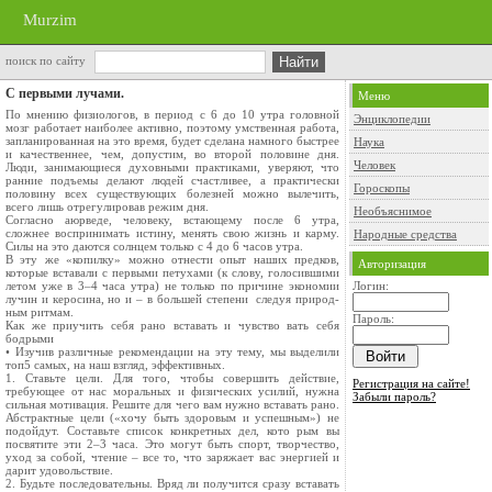
Murzim
поиск по сайту
С первыми лучами.
Меню
По мнению физиологов, в период с 6 до 10 утра головной
Энциклопедии
мозг работает наиболее активно, по­этому умственная работа,
запланированная на это время, будет сделана намного быстрее
Наука
и каче­ственнее, чем, допустим, во второй половине дня.
Человек
Люди, занимающиеся духовными практика­ми, уверяют, что
ранние подъемы делают людей счастливее, а практически
Гороскопы
половину всех суще­ствующих болезней можно вылечить,
всего лишь отрегулировав режим дня.
Необъяснимое
Согласно аюрведе, человеку, встающему после 6 утра,
сложнее воспринимать истину, менять свою жизнь и карму.
Народные средства
Силы на это даются солнцем только с 4 до 6 часов утра.
В эту же «копилку» можно отнести опыт наших предков,
Авторизация
которые вставали с первыми петухами (к слову, голосившими
летом уже в 3–4 часа утра) не только по причине экономии
Логин:
лучин и керо­сина, но и – в большей степени ­ следуя природ­
ным ритмам.
Пароль:
Как же приучить себя рано вставать и чувство­ вать себя
бодрыми
• Изучив различные рекомен­дации на эту тему, мы выделили
топ­5 самых, на наш взгляд, эффективных.
1. Ставьте цели. Для того, чтобы совершить дей­ствие,
Регистрация на сайте!
требующее от нас моральных и физичес­ких усилий, нужна
Забыли пароль?
сильная мотивация. Решите для чего вам нужно вставать рано.
Абстрактные цели («хочу быть здоровым и успешным») не
по­дойдут. Составьте список конкретных дел, кото­ рым вы
посвятите эти 2–3 часа. Это могут быть спорт, творчество,
уход за собой, чтение – все то, что заряжает вас энергией и
дарит удовольствие.
2. Будьте последовательны. Вряд ли получится сразу вставать