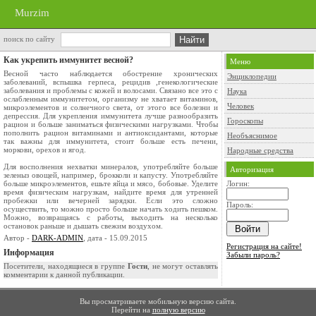
Murzim
поиск по сайту
Как укрепить иммунитет весной?
Меню
Весной часто наблюдается обострение хронических
Энциклопедии
заболеваний, вспышка герпеса, рецидив ,генекологические
заболевания и проблемы с кожей и волосами. Связано все это с
Наука
ослабленным иммунитетом, организму не хватает витаминов,
Человек
микроэлементов и солнечного света, от этого все болезни и
депрессия. Для укрепления иммунитета лучше разнообразить
Гороскопы
рацион и больше заниматься физическими нагрузками. Чтобы
пополнить рацион витаминами и антиоксидантами, которые
Необъяснимое
так важны для иммунитета, стоит больше есть печени,
моркови, орехов и ягод.
Народные средства
Для восполнения нехватки минералов, употребляйте больше
Авторизация
зеленыз овощей, например, брокколи и капусту. Употребляйте
больше микроэлементов, ешьте яйца и мясо, бобовые. Уделите
Логин:
время физическим нагрузкам, найдите время для утренней
пробежки или вечерней зарядки. Если это сложно
Пароль:
осуществить, то можно просто больше начать ходить пешком.
Можно, возвращаясь с работы, выходить на несколько
остановок раньше и дышать свежим воздухом.
Автор -
DARK-ADMIN
, дата - 15.09.2015
Регистрация на сайте!
Информация
Забыли пароль?
Посетители, находящиеся в группе
Гости
, не могут оставлять
комментарии к данной публикации.
Вы просматриваете мобильную версию сайта.
Перейти на
полную версию