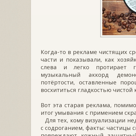
Когда-то в рекламе чистящих ср
части и показывали, как хозяй
слева и легко протирает г
музыкальный аккорд демон
потёртости, оставленные пор
восхититься гладкостью чистой 
⠀
Вот эта старая реклама, помим
итог умывания с примением скра
⠀Для тех, кому визуализации не
с содроганием, факты: частицы 
повреждают кожный защитный