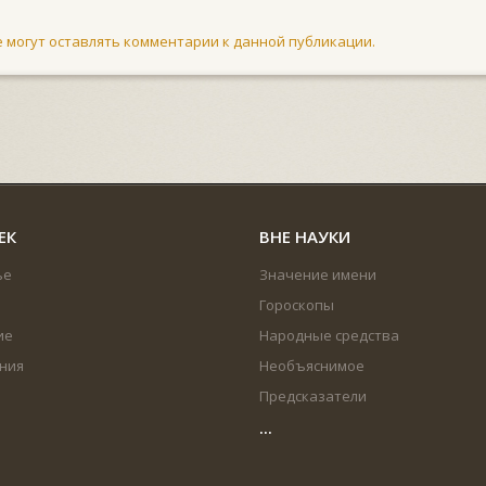
не могут оставлять комментарии к данной публикации.
ЕК
ВНЕ НАУКИ
ье
Значение имени
Гороскопы
ие
Народные средства
ния
Необъяснимое
Предсказатели
...