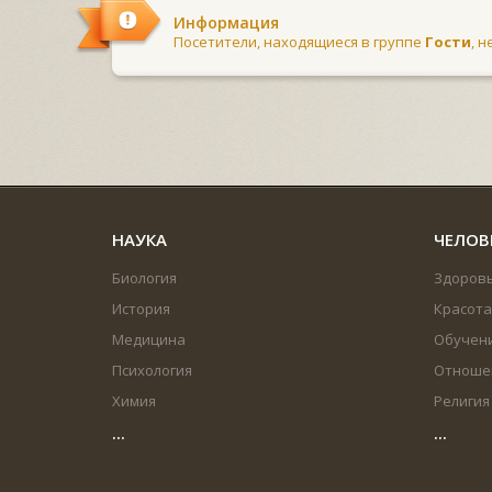
Информация
Посетители, находящиеся в группе
Гости
, 
НАУКА
ЧЕЛОВ
Биология
Здоров
История
Красота
Медицина
Обучен
Психология
Отноше
Химия
Религия
...
...