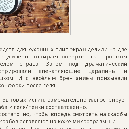
едств для кухонных плит экран делили на две
ка усиленно оттирает поверхность порошком
елем справа. Затем под драматический
стрировали впечатляющие царапины и
ошком. И с весёлым бренчанием призывали
конфорки после геля.
о бытовых истин, замечательно иллюстрирует
ба и геля/пенки соответсвенно.
достаточно, чтобы впредь смотреть на скарбы
скрабов оставляют на коже микротравмы и
 барьер. Так провоцируется воспаление и