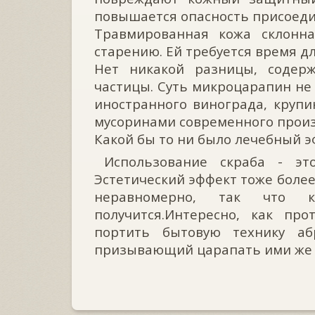
повышается опасность присоеди
Травмированная кожа склонн
старению. Ей требуется время д
Нет никакой разницы, содер
частицы. Суть микроцарапин не 
иностранного винограда, круп
мусоринами современного произ
Какой бы то ни было лечебный эф
⠀Использование скраба - эт
Эстетический эффект тоже более
неравномерно, так что 
получится.Интересно, как пр
портить бытовую технику а
призывающий царапать ими же 