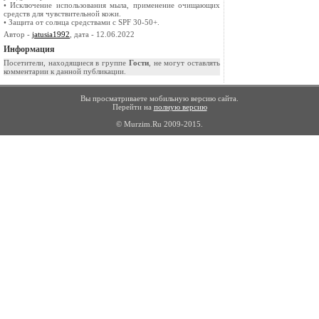
• Исключение использования мыла, применение очищающих
средств для чувствительной кожи.
• Защита от солнца средствами с SPF 30-50+.
Автор -
jatusia1992
, дата - 12.06.2022
Информация
Посетители, находящиеся в группе
Гости
, не могут оставлять
комментарии к данной публикации.
Вы просматриваете мобильную версию сайта.
Перейти на
полную версию
© Murzim.Ru 2009-2015.