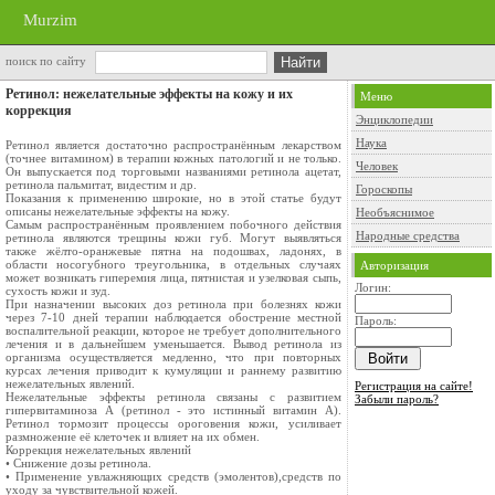
Murzim
поиск по сайту
Ретинол: нежелательные эффекты на кожу и их
Меню
коррекция
Энциклопедии
Наука
Ретинол является достаточно распространённым лекарством
(точнее витамином) в терапии кожных патологий и не только.
Человек
Он выпускается под торговыми названиями ретинола ацетат,
ретинола пальмитат, видестим и др.
Гороскопы
Показания к применению широкие, но в этой статье будут
описаны нежелательные эффекты на кожу.
Необъяснимое
Самым распространённым проявлением побочного действия
Народные средства
ретинола являются трещины кожи губ. Могут выявляться
также жёлто-оранжевые пятна на подошвах, ладонях, в
области носогубного треугольника, в отдельных случаях
Авторизация
может возникать гиперемия лица, пятнистая и узелковая сыпь,
Логин:
сухость кожи и зуд.
При назначении высоких доз ретинола при болезнях кожи
через 7-10 дней терапии наблюдается обострение местной
Пароль:
воспалительной реакции, которое не требует дополнительного
лечения и в дальнейшем уменьшается. Вывод ретинола из
организма осуществляется медленно, что при повторных
курсах лечения приводит к кумуляции и раннему развитию
нежелательных явлений.
Регистрация на сайте!
Нежелательные эффекты ретинола связаны с развитием
Забыли пароль?
гипервитаминоза А (ретинол - это истинный витамин А).
Ретинол тормозит процессы ороговения кожи, усиливает
размножение её клеточек и влияет на их обмен.
Коррекция нежелательных явлений
• Снижение дозы ретинола.
• Применение увлажняющих средств (эмолентов),средств по
уходу за чувствительной кожей.