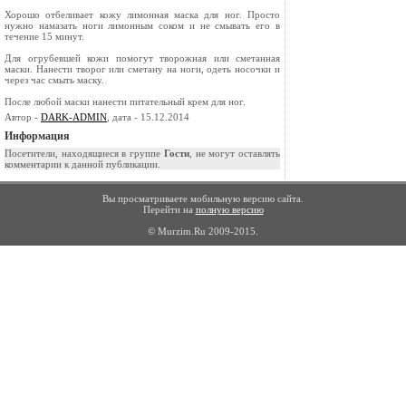
Хорошо отбеливает кожу лимонная маска для ног. Просто
нужно намазать ноги лимонным соком и не смывать его в
течение 15 минут.
Для огрубевшей кожи помогут творожная или сметанная
маски. Нанести творог или сметану на ноги, одеть носочки и
через час смыть маску.
После любой маски нанести питательный крем для ног.
Автор -
DARK-ADMIN
, дата - 15.12.2014
Информация
Посетители, находящиеся в группе
Гости
, не могут оставлять
комментарии к данной публикации.
Вы просматриваете мобильную версию сайта.
Перейти на
полную версию
© Murzim.Ru 2009-2015.