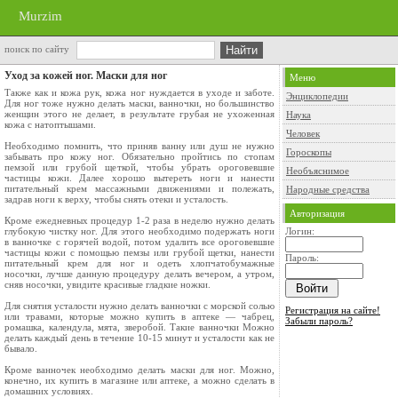
Murzim
поиск по сайту
Уход за кожей ног. Маски для ног
Меню
Также как и кожа рук, кожа ног нуждается в уходе и заботе.
Энциклопедии
Для ног тоже нужно делать маски, ванночки, но большинство
женщин этого не делает, в результате грубая не ухоженная
Наука
кожа с натоптышами.
Человек
Необходимо помнить, что приняв ванну или душ не нужно
Гороскопы
забывать про кожу ног. Обязательно пройтись по стопам
пемзой или грубой щеткой, чтобы убрать ороговевшие
Необъяснимое
частицы кожи. Далее хорошо вытереть ноги и нанести
питательный крем массажными движениями и полежать,
Народные средства
задрав ноги к верху, чтобы снять отеки и усталость.
Авторизация
Кроме ежедневных процедур 1-2 раза в неделю нужно делать
глубокую чистку ног. Для этого необходимо подержать ноги
Логин:
в ванночке с горячей водой, потом удалить все ороговевшие
частицы кожи с помощью пемзы или грубой щетки, нанести
Пароль:
питательный крем для ног и одеть хлопчатобумажные
носочки, лучше данную процедуру делать вечером, а утром,
сняв носочки, увидите красивые гладкие ножки.
Для снятия усталости нужно делать ванночки с морской солью
Регистрация на сайте!
или травами, которые можно купить в аптеке — чабрец,
Забыли пароль?
ромашка, календула, мята, зверобой. Такие ванночки Можно
делать каждый день в течение 10-15 минут и усталости как не
бывало.
Кроме ванночек необходимо делать маски для ног. Можно,
конечно, их купить в магазине или аптеке, а можно сделать в
домашних условиях.