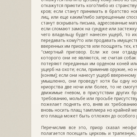
откажутся приютить кого?либо из странству
кров; если станут принимать в братство н
лиц, или еще каким?либо запрещенным спосо
станут вскрывать письма, адресованные маг
если сломают замок на сундуке или застежку 
чего владельцу будет нанесен ущерб, то их
передавать кому?то или продавать имущест
вверенных им приорств или поощрять тех, кто
"смертный приговор. Если же они отдад
которого они не являются, не считая собак
потеряют переданных им орденом коней или
ущерб на охоте; если, применив оружие, но 
[коням]; если они нанесут ущерб вверенному
умышленно, они проведут хотя бы одну но
нриорства две ночи или более, то не смогу
движимые гневом, в присутствии других бр
требованию, мольбе или просьбе присутству
пожелает поднять его, вняв их требованию,
вновь носить плащ тамплиера но крайней ме
его плаща может быть отложен до особого р
Перечислив все это, приор сказал неофи
полагается посещать церковь и трапезную, 