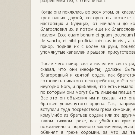
разрешения тех, кто выше вас».
Когда они поклялись во всем этом, он сказа
трех ваших друзей, которых вы можете в
настоящих и будущих, от начала и до ко
благословил их, и потом еще их благослов
псалом: Ессе quam bonum et quam jocundum habi
de sancto, et nihil proficiat inimicus in eis 
приор, подняв их с колен за руки, поцел
упомянутые капеллан и рыцари, присутствова
После чего приор сел и велел им сесть ряд
сказал, что они (неофиты) должны быт
благородный и святой орден, как братст
сотворить никакого непотребства, из?за ч
неугодно Богу, и прибавил, что есть немало
по которым они могут быть лишены плаща т
Все это он объяснил им и сказал, что он
братьев упомянутого ордена. Так, наприм
вступили туда посредством греха симонии; 
кому?либо из братьев ордена или же другим
таком тяжком грехе, как убийство христ
пожизненного тюремного заключения; если и
обвинят в грехе содомии, за что им та