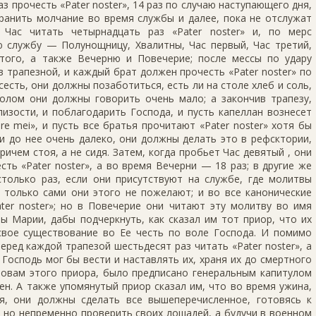
аз прочесть «Pater noster», 14 раз по случаю наступающего дня,
хранить молчание во время службы и далее, пока не отслужат
 Час читать четырнадцать раз «Pater noster» и, по мерс
 службу — Полунощницу, Хвалитны, Час первый, Час третий,
того, а также Вечерню и Повечерие; после мессы по удару
 трапезной, и каждый брат должен прочесть «Pater noster» по
сесть, они должны позаботиться, есть ли на столе хлеб и соль,
столом они должны говорить очень мало; а закончив трапезу,
изости, и поблагодарить Господа, и пусть капеллан вознесет
re mei», и пусть все братья прочитают «Pater noster» хотя бы
и до нее очень далеко, они должны делать это в рефсктории,
ричем стоя, а не сидя. Затем, когда пробьет Час девятый , они
сть «Pater noster», a во время Вечерни — 18 раз; в другие же
только раз, если они присутствуют на службе, где молитвы
 только сами они этого не пожелают; и во все канонические
ter noster»; но в Повечерие они читают эту молитву во имя
ы Марии, дабы подчеркнуть, как сказал им тот приор, что их
свое существование во Ее честь по воле Господа. И помимо
еред каждой трапезой шестьдесят раз читать «Pater noster», a
осподь мог бы вести и наставлять их, храня их до смертного
словам этого приора, было предписано генеральным капитулом
ен. А также упомянутый приор сказал им, что во время ужина,
, они должны сделать все вышеперечисленное, готовясь к
, но непременно проверить своих лошадей, а будучи в военном