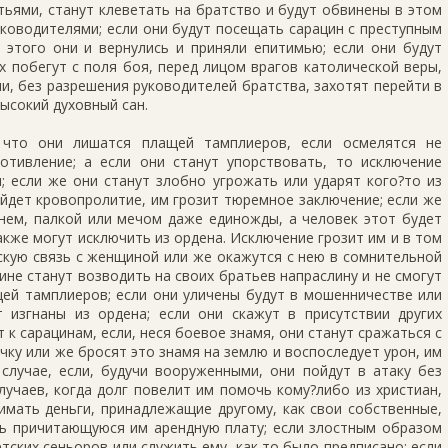
тьями, станут клеветать на братство и будут обвинены в этом
ководителями; если они будут посещать сарацин с преступным
 этого они и вернулись и приняли епитимью; если они будут
ах побегут с поля боя, перед лицом врагов католической веры,
ли, без разрешения руководителей братства, захотят перейти в
ысокий духовный сан.
 что они лишатся плащей тамплиеров, если осмелятся не
тивление; а если они станут упорствовать, то исключение
; если же они станут злобно угрожать или ударят кого?то из
зойдет кровопролитие, им грозит тюремное заключение; если же
мнем, палкой или мечом даже единожды, а человек этот будет
акже могут исключить из ордена. Исключение грозит им и в том
тскую связь с женщиной или же окажутся с нею в сомнительной
ине станут возводить на своих братьев напраслину и не смогут
щей тамплиеров; если они уличены будут в мошенничестве или
т изгнаны из ордена; если они скажут в присутствии других
т к сарацинам, если, неся боевое знамя, они станут сражаться с
очку или же бросят это знамя на землю и воспоследует урон, им
случае, если, будучи вооруженными, они пойдут в атаку без
учаев, когда долг повелит им помочь кому?либо из христиан,
имать деньги, принадлежащие другому, как свои собственные,
ть причитающуюся им арендную плату; если злостным образом
тских сеньоров или служить ему, как то было предписано; если