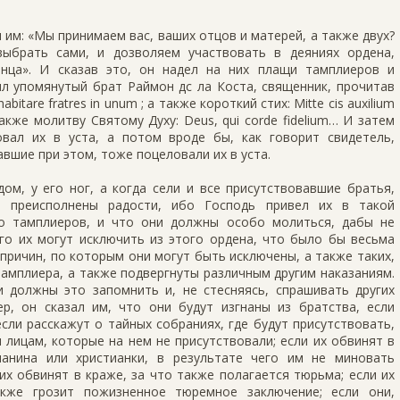
л им: «Мы принимаем вас, ваших отцов и матерей, а также двух?
ыбрать сами, и дозволяем участвовать в деяниях ордена,
нца». И сказав это, он надел на них плащи тамплиеров и
ил упомянутый брат Раймон дс ла Коста, священник, прочитав
tare fratres in unum ; a также короткий стих: Mitte cis auxilium
, а также молитву Святому Духу: Deus, qui corde fidelium… И затем
овал их в уста, а потом вроде бы, как говорит свидетель,
вшие при этом, тоже поцеловали их в уста.
ом, у его ног, а когда сели и все присутствовавшие братья,
ь преисполнены радости, ибо Господь привел их в такой
во тамплиеров, и что они должны особо молиться, дабы не
его их могут исключить из этого ордена, что было бы весьма
 причин, по которым они могут быть исключены, а также таких,
амплиера, а также подвергнуты различным другим наказаниям.
и должны это запомнить и, не стесняясь, спрашивать других
ер, он сказал им, что они будут изгнаны из братства, если
если расскажут о тайных собраниях, где будут присутствовать,
 лицам, которые на нем не присутствовали; если их обвинят в
ианина или христианки, в результате чего им не миновать
х обвинят в краже, за что также полагается тюрьма; если их
кже грозит пожизненное тюремное заключение; если они,