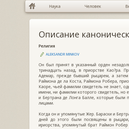
Наука
Человек
В
Описание каноническ
Религия
ALEKSANDR MINKOV
Он был принят в указанный орден незадол
тринадцать назад, в приорстве Као?ра. П
Адемар, прежде бывший рыцарем, а затем 
Раймона де ла Коста, Раймона Робера, прио
Каоре, чьей фамилии свидетель не знает, о
имени, ни фамилии которого свидетель, но 
и Бертрана де Лонга Балле, которые были п
лицами.
Когда он и упомянутые Жер. Бараски и Бертр
дней до этого были посвящены в рыцари
ириорства, упомянутый брат Раймон Робер 