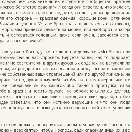
и следующее: «Желаете ли вы вступить в сообщество братьев
мирское богатство ордена?» И когда они ответили, что желают,
 желаете великого, но не ведаете, сколь суровы предписания
яя его сторона — красивая одежда, хорошие кони, отличное
бычаях и суровом Уставе братства, а ведь законы его таковы,
у моря, вам придется служить за морем, или наоборот, а когда
ть и оставаться голодным, даже если очень захочется есть.
да и спасения души?»
и так угодно Господу, то те двое продолжали: «Мы бы хотели
должны сейчас вас спросить. Веруете ли вы, как то подобает
ви? Не состоите ли в других духовных орденах, не вступали ли
деном, из рыцарского ли вы сословия и рождены ли в законном
чине собственных ваших прегрешений или по другой причине, не
арили ли подарков кому-либо из братьев тамплиеров или же
 не совершали ли вы какого?либо тайного проступка, из-за
бе в ордене и носить оружие, не обременены ли вы долгом,
ожете выплатить сами или с помощью ваших друзей, но без
рден ответили, что они истинно верующие и что они люди
аконнорожденные и вышеуказанных препятствий ко вступлению
 что они должны повернуться лицом к упомянутой часовне и
рию и всех святых, чтобы Господь, ради спасения души их и во