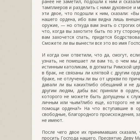
ранее не заметил, подошли к ним и сказал
тамплиеров и разделить с ними духовное и 
эти двое, что подошли к ним, сказали: «Вы
нашего ордена, ибо вам видна лишь внешн
оружие, — но откуда вам знать о строгих о
что, когда вы захотите быть по эту сторон
вам захочется спать, придется бодрствова
Сможете ли вы вынести все это во имя Госпо
И когда они ответили, что да, смогут, есл
узнать, не помешает ли вам то, о чем мы 
истинным католикам, в догматы Римской церк
в брак, не связаны ли клятвой с другим ор
браке, не отлучены ли вы от церкви по при
давали ли вы каких?либо обещаний и не д
другим людям, дабы вас приняли в орден,
которого не можете быть допущены к служ
личным или чьим?либо еще, которого не м
помощи ордена?» На что вступавшие в о
свободные, благородного происхождения, з
не имеют.
После чего двое их принимавших сказали,
просить Господа нашего, Пресвятую Деву Ма