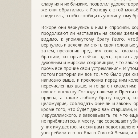
славу их и их близких, позволил удовлетво
же они обратились к Господу с этой моль
свидетель, чтобы сообщить упомянутому бра
Вскоре они вернулись к ним и спросили, х
продолжают ли настаивать на своем желани
видимо, к упомянутому брату Гвиго, чт
вернулись и велели им спять свои головные 
затем, преклонив пред ним колена, сказа
братьям, которые сейчас здесь, просить 
духовным и мирским сокровищам, что заклю
прочь все прочие свои устремления». И упом
потом повторил им все то, что было уже ск
написано выше, и преклонив перед ним колен
перечисленных выше, и тогда он сказал им:
принести клятву Господу нашему и Пресвят
ордена, а также любому брату ордена, к
целомудрие, соблюдать обычаи и законы ор
кроме того, что будет дано вам старшими, 
Иерусалимского, и завоевывать те, что еще
не приблизитесь к месту, где совершают уб
у них имущество, и если вам предоставлено
употребили его во благо Святой Земли, и н