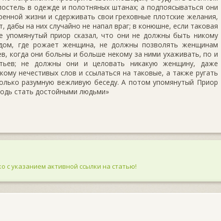
 постель в одежде и полотняных штанах; а подпоясываться они
ренной жизни и сдерживать свои греховные плотские желания,
т, дабы на них случайно не напал враг; в конюшне, если таковая
ще упомянутый приор сказал, что они не должны быть никому
 дом, где рожает женщина, не должны позволять женщинам
ев, когда они больны и больше некому за ними ухаживать, по и
атьев; не должны они и целовать никакую женщину, даже
кому нечестивых слов и ссылаться на таковые, а также ругать
только разумную вежливую беседу. А потом упомянутый Приор
сподь стать достойными людьми»
о с указанием активной ссылки на статью!