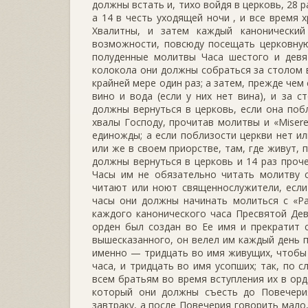
должны встать и, тихо войдя в церковь, 28 р
а 14 в честь уходящей ночи , и все время 
Хвалитны, и затем каждый канонический
возможности, повсюду посещать церковную
полуденные молитвы Часа шестого и девя
колокола они должны собраться за столом в
крайней мере один раз; а затем, прежде чем 
вино и вода (если у них нет вина), и за 
должны вернуться в церковь, если она побл
хвалы Господу, прочитав молитвы и «Misere
единожды; а если поблизости церкви нет ил
или же в своем приорстве, там, где живут, п
должны вернуться в церковь и 14 раз проче
Часы им не обязательно читать молитву с
читают или ноют священнослужители, если
часы они должны начинать молиться с «Pa
каждого канонического часа Пресвятой Дев
орден был создан во Ее имя и прекратит 
вышесказанного, он велел им каждый день п
именно — тридцать во имя живущих, чтобы Г
часа, и тридцать во имя усопших; так, по 
всем братьям во время вступления их в орд
который они должны съесть до Повечерия
завтраку, а после Повечерия говорить мало