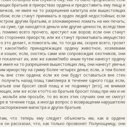
ющих братьев в приорствах ордена и предоставить ему пищу и
овичков, не имея на то разрешения капитула или вышестоящих
бом; если станут принимать в орден людей недостойных; если
истром другим братьям, и злонамеренно ломать на них печать;
на суме, где находятся деньги или другие ценности, вследствие
, помимо всего прочего, арестуют как воров; если они станут
во сторонних приорств, или же станут проматывать имущество
 это делает, и помогать им, то тогда им, скорее всего, грозит
ут какое?либо принадлежащее ордену животное, хозяевами
 и кошек; если, охотясь сами или сопровождая охотников, они
 покалечат их, или же каким?либо иным путем нанесут ордену
не имея на то разрешения вышестоящих лиц, они нанесут увечье
 им ириорству на сумму более четырех денье; если, а тем более
чь вне стен ордена; если же они будут оставаться вне стен
т получить назад плащ тамплиера в течение одного года; если,
атьев они бросят свой плащ и не поднимут [его], не внимая
ющих, или же если кто?то из братьев бросит плащ при них и не
 мольбе или просьбе, то во всех этих случаях они не смогут
ре в течение года, а иногда вопрос о возвращении нарушителю
аспоряжения магистра и других братьев.
там, что теперь ему следует объяснить им, как в ордене
и он рассказал, что, как только прозвонят Полунощницу, они