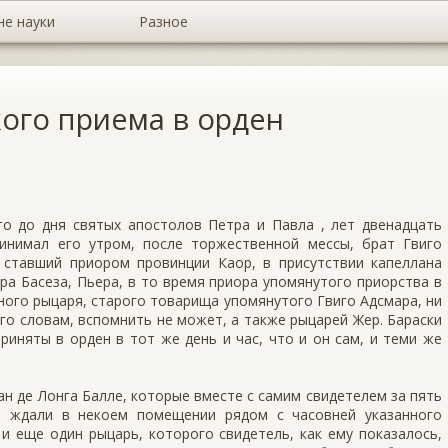
не науки
Разное
ого приема в орден
го до дня святых апостолов Петра и Павла , лет двенадцать
ринимал его утром, после торжественной мессы, брат Гвиго
ставший приором провинции Каор, в присутствии капеллана
ра Басеза, Пьера, в то время приора упомянутого приорства в
дного рыцаря, старого товарища упомянутого Гвиго Адсмара, ни
его словам, вспомнить не может, а также рыцарей Жер. Бараски
риняты в орден в тот же день и час, что и он сам, и теми же
ан де Лонга Балле, которые вместе с самим свидетелем за пять
, ждали в некоем помещении рядом с часовней указанного
и еще один рыцарь, которого свидетель, как ему показалось,