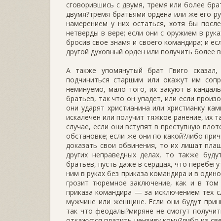
сговорившись с двумя, тремя или более бра
двумя?тремя братьями ордена или же его ру
намерением у них остаться, хотя бы после
нетверды в вере; если они с оружием в рук
бросив свое знамя и своего командира; и ес
другой духовный орден или получить более в
А также упомянутый брат Гвиго сказал,
подчиниться старшим или окажут им сопро
неминуемо, мало того, их закуют в кандалы
братьев, так что он упадет, или если прои
они ударят христианина или христианку ка
искалечен или получит тяжкое ранение, их т
случае, если они вступят в преступную пло
обстановке; если же они по какой?либо прич
доказать свои обвинения, то их лишат пла
других неправедных делах, то также буду
братьев, пусть даже в сердцах, что перебегу
ним в руках без приказа командира и в один
грозит тюремное заключение, как и в том 
приказа командира — за исключением тех сл
мужчине или женщине. Если они будут прин
так что феодалы?миряне не смогут получи
откажутся платить цензиву кому?либо из све