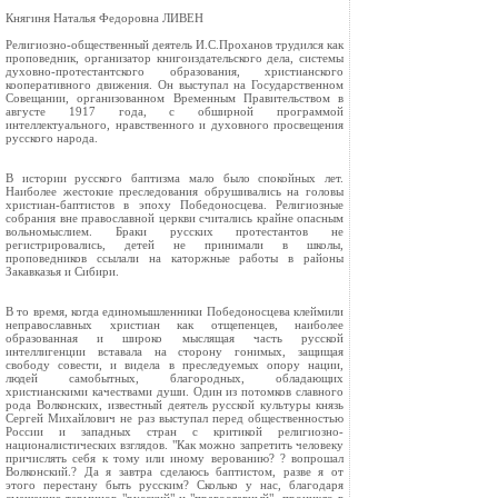
Княгиня Наталья Федоровна ЛИВЕН
Религиозно-общественный деятель И.С.Проханов трудился как
проповедник, организатор книгоиздательского дела, системы
духовно-протестантского образования, христианского
кооперативного движения. Он выступал на Государственном
Совещании, организованном Временным Правительством в
августе 1917 года, с обширной программой
интеллектуального, нравственного и духовного просвещения
русского народа.
В истории русского баптизма мало было спокойных лет.
Наиболее жестокие преследования обрушивались на головы
христиан-баптистов в эпоху Победоносцева. Религиозные
собрания вне православной церкви считались крайне опасным
вольномыслием. Браки русских протестантов не
регистрировались, детей не принимали в школы,
проповедников ссылали на каторжные работы в районы
Закавказья и Сибири.
В то время, когда единомышленники Победоносцева клеймили
неправославных христиан как отщепенцев, наиболее
образованная и широко мыслящая часть русской
интеллигенции вставала на сторону гонимых, защищая
свободу совести, и видела в преследуемых опору нации,
людей самобытных, благородных, обладающих
христианскими качествами души. Один из потомков славного
рода Волконских, известный деятель русской культуры князь
Сергей Михайлович не раз выступал перед общественностью
России и западных стран с критикой религиозно-
националистических взглядов. "Как можно запретить человеку
причислять себя к тому или иному верованию? ? вопрошал
Волконский.? Да я завтра сделаюсь баптистом, разве я от
этого перестану быть русским? Сколько у нас, благодаря