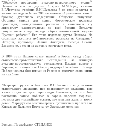
"Общество поощрения духовно-нравственного чтения".
Пашков и его сотрудники ? граф М.М.Корф, княгиня
Е.Г.Черткова, графиня Е.И.Шувалова ? на свои средства за
восемь лет издали более 200 наименований различных книг и
брошюр духовного содержания. Общество выпускало
сборники стихов для пения, богословские трактаты,
проповеди, назидательные рассказы, а книгоноши эту
литературу распространяли по всей России. Большую
популярность среди народа обрел ежемесячный журнал
"Русский рабочий". Его тоже издавали друзья Пашкова. На
страницах журнала публиковались рассказы из Священной
Истории, проповеди Иоанна Златоуста, беседы Тихона
Задонского, очерки на духовно-этические темы.
В 1884 году Пашков созвал первый в России съезд общин
евангельско-протестантского исповедания. За активную
духовно-просветительскую деятельность Пашков, вместе с
Корфом, по инициативе Обер-прокурора Святейшего Синода
Победоносцева был изгнан из России и закончил свою жизнь
на чужбине.
"Патриарх" русского баптизма В.Г.Павлов стоял у истоков
евангельского движения, нес правозащитное служение, всю
жизнь отдал на дело проповеди Евангелия, за что был
постоянно гоним, побывал в сорока царских тюрьмах,
пережил две тяжелейшие ссылки, где лишился жены и троих
детей. Маршрут его миссионерских путешествий пролегал от
Кавказа до Дальнего Востока. от Одессы до Америки.
Василии Прокофьевич СТЕПАНОВ