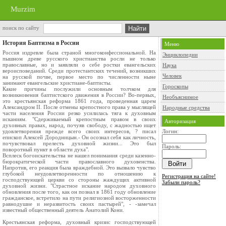
Murzim
поиск по сайту
История Баптизма в России
Меню
Россия издревле была страной многоконфессиональной. На
Энциклопедии
пышном древе русского христианства росли не только
православные, но и заявляли о себе ростки евангельских
Наука
вероисповеданий. Среди протестантских течений, возникших
Человек
на русской почве, первое место по численности ныне
занимают евангельские христиане-баптисты.
Гороскопы
Какие причины послужили основным толчком для
возникновения баптистского движения в России? Во-первых,
Необъяснимое
это крестьянская реформа 1861 года, проведенная царем
Александром II. После отмены крепостного права у мыслящей
Народные средства
части населения России резко усилилась тяга к духовным
исканиям. "Сдерживаемый крепостным правом в своих
Авторизация
духовных правах, народ, почуяв свободу, с жадностью ищет
удовлетворения прежде всего своих интересов, ? писал
Логин:
епископ Алексей Дородницын.- Он осознал себя как личность,
почувствовал прелесть духовной жизни... Это был
Пароль:
поворотный пункт в области духа".
Всплеск богоискательства не нашел понимания среди казенно-
бюрократической части православного духовенства.
Напротив, его реакция была враждебной. Это вызвало чувство
глубокой неудовлетворенности по отношению к
Регистрация на сайте!
господствующей церкви со стороны жаждущих активной
Забыли пароль?
духовной жизни. "Страстное искание народом духовного
обновления после того, как он познал в 1861 году обновление
гражданское, встретило на пути религиозной восторженности
равнодушие и неразвитость своих пастырей", - -замечал
известный общественный деятель Анатолий Кони.
Крестьянская реформа, духовный кризис господствующей