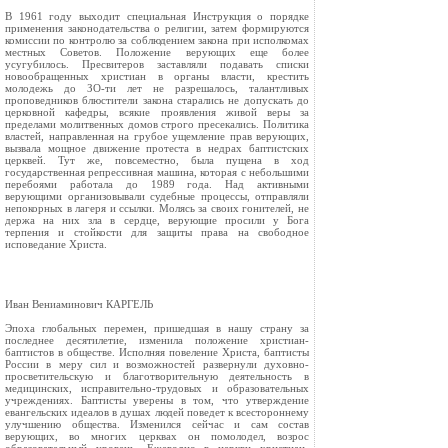
В 1961 году выходит специальная Инструкция о порядке
применения законодательства о религии, затем формируются
комиссии по контролю за соблюдением закона при исполкомах
местных Советов. Положение верующих еще более
усугубилось. Пресвитеров заставляли подавать списки
новообращенных христиан в органы власти, крестить
молодежь до ЗО-ти лет не разрешалось, талантливых
проповедников блюстители закона старались не допускать до
церковной кафедры, всякие проявления живой веры за
пределами молитвенных домов строго пресекались. Политика
властей, направленная на грубое ущемление прав верующих,
вызвала мощное движение протеста в недрах баптистских
церквей. Тут же, повсеместно, была пущена в ход
государственная репрессивная машина, которая с небольшими
перебоями работала до 1989 года. Над активными
верующими организовывали судебные процессы, отправляли
непокорных в лагеря и ссылки. Молясь за своих гонителей, не
держа на них зла в сердце, верующие просили у Бога
терпения и стойкости для защиты права на свободное
исповедание Христа.
Иван Вениаминович КАРГЕЛЬ
Эпоха глобальных перемен, пришедшая в нашу страну за
последнее десятилетие, изменила положение христиан-
баптистов в обществе. Исполняя повеление Христа, баптисты
России в меру сил и возможностей развернули духовно-
просветительскую и благотворительную деятельность в
медицинских, исправительно-трудовых и образовательных
учреждениях. Баптисты уверены в том, что утверждение
евангельских идеалов в душах людей поведет к всестороннему
улучшению общества. Изменился сейчас и сам состав
верующих, во многих церквах он помолодел, возрос