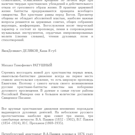
сознательное, осмысленное крещение по личной вере при
наличии твердых христианских убеждений и действительного
отказа от греховного образа жизни. В практике церковной
жизни баптисты придерживаются принципа всеобщего
священства. Все христиане равны перед Богом. Пресвитер
общины не обладает абсолютной властью, наиболее важные
вопросы решаются на церковных советах, общих собраниях
верующих, конференциях. Богослужения носят творческий
характер и состоят из проповеди, пения в сопровождении
музыкальных инструментов, сердечных импровизированных
молитв (своими словами), чтения духовных поэм и
стихотворений.
ЯковДеляквич ДЕЛЯКОВ_Каша Я губ
Михаил Тимофеевич РАТУШНЫЙ
Стремясь воссоздать живой дух христианства первых веков,
евангельско-баптисткое движение всегда на первое место
ставило апостольское служение, то есть широкую проповедь
Евангелия. Поэтому с самого начала своего возникновения
русские христиане-баптисты известны как поборники
духовного просвещения. В далекие и самые глухие районы
Российской Империи они в большом количестве доставляли
Священное Писание.
Все крупные христианские движения неизменно порождали
выдающихся духовных деятелей. На небосклоне русского
протестантизма наиболее ярко сияют три имени, три
самобытные личности: В.А. Пашков (1832 - 1902), В.Г. Павлов
(1854 -1924), И.С. Проханов (1869-1935).
Петербургский аристократ В.А.Пашков основал в 1876 году