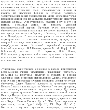
церкви и перевод Библии на русский язык всколыхнули
интерес к первоисточнику христианской веры среди всех
слоев русского народа. Повсеместно в столичных городах и в
отдаленных губерниях стали образовываться кружки и
группы по изучению Библии, в которых появились
талантливые народные проповедники. Чисто обрядовый уклад
церковной жизни уже не удовлетворял неутомимых искателей
Высшей Правды. Они стремились служить Богу в духе и
истине, устраивая жизнь по примеру древней
первоапостольской церкви. Крупные очаги евангельско-
баптистского движения вспыхнули во второй половине 19-го
века среди поволжских губерний, на Кавказе, на юге Украины
и в Петербурге. В отдаленных районах первые общины
формировались из крестьян, ремесленников, купцов, а в
северной столице инициатором движения стала высшая
петербургская знать. Отставной гвардейский полковник,
богатый аристократ В.А.Пашков, графы М. М. Корф. Л. П.
Бобринский, княгини Е. И. Черткова, Н.Ф. Ливен,
В.Ф.Гагарина устраивали публичные духовные собрания с
проповедью Евангелия в столичных особняках и в своих
родовых имениях.
Участникам евангельского движения в народе присваивали
всевозможные клички: "штундисты", "пашковцы", "сектанты".
Несмотря на некоторые различия в обрядах и формах
служения, всех серьезных исповедников Христа объединяло
вероучение и мировоззренческие принципы церкви христиан-
баптистов. Слово "баптист" вытекает из греческого текста
Нового Завета и происходит от "баптизо", то есть крещение,
или омовение, через полное погружение в воду. Духовные
истоки церкви христиан-баптистов восходят к земной жизни
Господа Иисуса Христа и связаны с евангельским учением о
крещении. "Итак, идите и научите все народы, крестя их во
имя Отца ч Сына и Святого Духа ". "Кто будет веровать и
креститься, спасен будет" (Мф. 28, 19; Map. 16,15-16).
Баптисты отвергают крещение младенцев, исповедуя