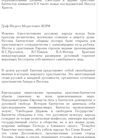
образовательный уровень. Ежегодно в церкви христиан-
баптистов вливаются 8-9 тысяч новых последователей Иисуса
Христа.
Граф Модест Модестович КОРФ
Исконно благочестивому русскому народу всегда было
присуще космическое, вселенское сознание и широта души.
Русские баптистские общины исстари были открыты для
христианского сотрудничества с единоверцами из-за рубежа.
Мосты к христианам Европы строили видные проповедники
И.С.Проханов, В.Г.Павлов. В.А.Фетлер. Братские
международные контакты расширяли духовный горизонт
верующих без утраты собственного самобытного лица.
В целом русский баптизм представляет собой своеобразное
явление в истории мирового христианства. Это многомерный
сплав русской и западной духовности, органичное сочетание
христианства Запада и Востока.
Благородные евангельские принципы христиан-баптистов
обрели уважение во всем цивилизованном мире.
Передовыестраны Европыучи-лись у баптистов демократии и
духовной свободе. История баптистов не запятнала себя
преследованием инакомыслящих. Баптисты провозглашают
лозунг: "Свободная Церковь в свободном Государстве".
Баптисты убеждены в том, что духовную культуру народа
созидают не только религиозные конфессии, имеющие высокий
государственный статус в обществе, но и все живые души,
искренне любящие Господа и ближнего своего. "Толкуйте
Евангелие неустанно, ибо гибель народу без Слова Божия", -
эти слова Достоевского, произнесенные устами старца
Зосимы, близко к сердцу принимают духовно возрожденные