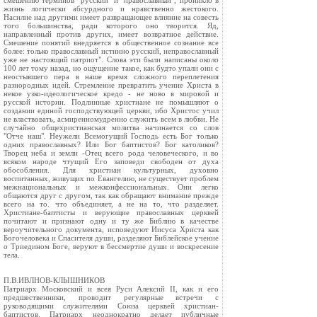
смешению терминов "русский" и "православный", проникло в
жизнь логически абсурдного и нравственно жестокого.
Насилие над другими имеет развращающее влияние на совесть
того большинства, ради которого оно творится. Яд,
направленный против других, имеет возвратное действие.
Смешение понятий внедряется в общественное сознание все
более: только православный истинно русский, неправославный
уже не настоящий патриот". Слова эти были написаны около
100 лет тому назад, но ощущение такое, как будто упали они с
неостывшего пера в наше время сложного переплетения
разнородных идей. Стремление превратить учение Христа в
некое узко-идеологическое кредо - не ново в мировой и
русской истории. Подлинные христиане не помышляют о
создании единой господствующей церкви, ибо Христос учил
не властвовать, асмиренномудренно служить всем в любви. Не
случайно общехристианская молитва начинается со слов
"Отче наш". Неужели Всемогущий Господь есть Бог только
одних православных? Или Бог баптистов? Бог католиков?
Творец неба и земли -Отец всего рода человеческого, и во
всяком народе чтущий Его заповеди свободен от духа
обособления. Для христиан культурных, духовно
воспитанных, живущих по Евангелию, не существует проблем
межнациональных и межконфессиональных. Они легко
общаются друг с другом, так как обращают внимание прежде
всего на то. что объединяет, а не на то, что разделяет.
Христиане-баптисты и верующие православных церквей
почитают и признают одну и ту же Библию в качестве
вероучительного документа, исповедуют Иисуса Христа как
Богочеловека и Спасителя души, разделяют Библейское учение
о Триедином Боге, веруют в бессмертие души и воскресение
тела.
П.В.ИВЛНОВ-КЛЫШНИКОВ
Патриарх Московский и всея Руси Алексий II, как и его
предшественники, проводит регулярные встречи с
руководящими служителями Союза церквей христиан-
баптистов. Патриарх неоднократно делает публичные