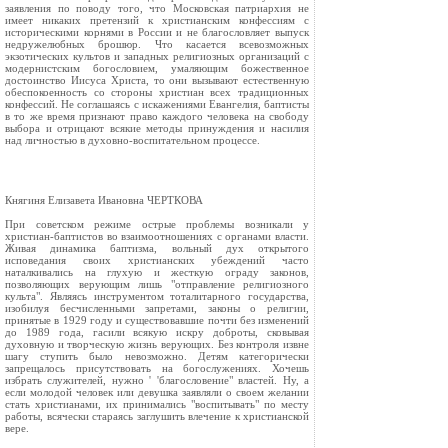
заявления по поводу того, что Московская патриархия не
имеет никаких претензий к христианским конфессиям с
историческими корнями в России и не благословляет выпуск
недружелюбных брошюр. Что касается всевозможных
экзотических культов и западных религиозных организаций с
модернистским богословием, умаляющим божественное
достоинство Иисуса Христа, то они вызывают естественную
обеспокоенность со стороны христиан всех традиционных
конфессий. Не соглашаясь с искажениями Евангелия, баптисты
в то же время признают право каждого человека на свободу
выбора и отрицают всякие методы принуждения и насилия
над личностью в духовно-воспитательном процессе.
Княгиня Елизавета Ивановна ЧЕРТКОВА
При советском режиме острые проблемы возникали у
христиан-баптистов во взаимоотношениях с органами власти.
Живая динамика баптизма, вольный дух открытого
исповедания своих христианских убеждений часто
наталкивались на глухую и жесткую ограду законов,
позволяющих верующим лишь "отправление религиозного
культа". Являясь инструментом тоталитарного государства,
изобилуя бесчисленными запретами, законы о религии,
принятые в 1929 году и существовавшие почти без изменений
до 1989 года, гасили всякую искру доброты, сковывая
духовную и творческую жизнь верующих. Без контроля извне
шагу ступить было невозможно. Детям категорически
запрещалось присутствовать на богослужениях. Хочешь
избрать служителей, нужно ' 'благословение" властей. Ну, а
если молодой человек или девушка заявляли о своем желании
стать христианами, их принимались "воспитывать" по месту
работы, всячески стараясь заглушить влечение к христианской
вере.