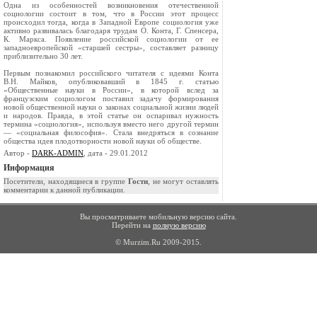
Одна из особенностей возникновения отечественной
социологии со­стоит в том, что в России этот процесс
происходил тогда, когда в Запад­ной Европе социология уже
активно развивалась благодаря трудам О. Конта, Г. Спенсера,
К. Маркса. Появле­ние российской социологии от ее
западноевропейской «старшей сестры», составляет разницу
приблизительно 30 лет.
Пер­вым познакомил российского читателя с идеями Конта
В.Н. Майков, опуб­ликовавший в 1845 г. статью
«Общественные науки в России», в которой вслед за
французским социологом поставил задачу формирования
новой общественной науки о законах социальной жизни людей
и народов. Правда, в этой статье он оспаривал нужность
термина «социология», используя вме­сто него другой термин
— «социальная философия». Стала внедряться в сознание
общества идея плодотворности новой науки об обществе.
Автор -
DARK-ADMIN
, дата - 29.01.2012
Информация
Посетители, находящиеся в группе
Гости
, не могут оставлять
комментарии к данной публикации.
Вы просматриваете мобильную версию сайта.
Перейти на
полную версию
© Murzim.Ru 2009-2015.