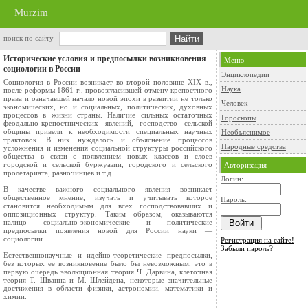
Murzim
поиск по сайту
Исторические условия и предпосылки возникновения
Меню
социологии в России
Энциклопедии
Социология в России возникает во второй половине XIX в.,
Наука
после рефор­мы 1861 г., провозгласившей отмену крепостного
права и означавшей на­чало новой эпохи в развитии не только
Человек
экономических, но и социальных, политических, духовных
процессов в жизни страны. Наличие сильных остаточных
Гороскопы
феодально-крепостнических явлений, господство сельской
общины привели к необходимости специальных научных
Необъяснимое
трактовок. В них нуждалось и объяснение процессов
Народные средства
усложнения и изменения социальной структуры российского
общества в связи с появлением новых классов и слоев
городской и сельской буржуазии, городского и сельского
Авторизация
пролета­риата, разночинцев и т.д.
Логин:
В качестве важного социального явления возника­ет
общественное мнение, изучать и учитывать которое
Пароль:
становится необ­ходимым для всех господствовавших и
оппозиционных структур. Таким образом, оказываются
налицо социально-экономические и политические
предпосылки появления новой для России науки —
социологии.
Регистрация на сайте!
Забыли пароль?
Естественнонаучные и идейно-теоретические предпосылки,
без которых ее возникновение было бы невозможным, это в
первую очередь эволюционная теория Ч. Дарвина, клеточная
теория Т. Шванна и М. Шлейдена, некоторые значительные
достижения в области физики, астрономии, математики и
химии.