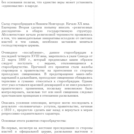
без основания полагая, что единство веры может установить
«единомыслие» в народе.
Съезд старообрядцев в Нижнем Новгороде. Начало XX века.
Екатерина Вторая сделала попытку вписать «религиозных
диссидентов» в общую государственную структуру.
Абсолютистское начало религиозной терпимости проявлялось
в том, что законодательные инициативы исходили от светских
властей и тем самым, неизбежно заставляли меняться
господствующую церковь.
Очевидное «послабление», данное старообрядцам в
последней четверти XVIII века, закрепилось в указе Синода от
22 марта 1800 г., который предписывал каким образом
следует поступать с людьми, отклоняющимися в
старообрядчество. Причиной его принятия стали жалобы
староверов к правительству на притеснения со стороны
приходских священников. В предотвращение каких-либо
нареканий в дальнейшем, приходские священники обязывались
терпеливо и гуманно относиться к старообрядцам. Однако
этот указ оставался красивой декларацией и не имел реального
практического применения, поскольку невозможно было
контролировать, насколько тот или иной священник следовал
христианским принципам в отношении раскольников.
Опасаясь усиления оппозиции, которое могло последовать в
результате «половинчатых» уступок, правительство, начиная
с 1810 г., предпочло сделать шаг назад и вернуться к мерам
репрессивно-охранительного характера.
Основные итоги развития старообрядчества:
Во-первых, несмотря на жестокие преследования со стороны
властей и официальной церкви, раскольники выстояли и