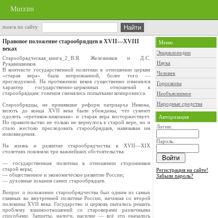
Murzim
поиск по сайту
Правовое положение старообрядцев в XVII—XVIII
Меню
веках
Энциклопедии
Старообрядческая_книга_2_В.Я. Железников и Д.С.
Наука
Рукавишников
В контексте государственной политики в отношении церкви
Человек
«старая вера» была непризнанной, более того —
преследуемой. На протяжении веков существенно изменялся
Гороскопы
характер государственно-церковных отношений к
старообрядцам: гонения сменялись попытками компромисса.
Необъяснимое
Народные средства
Старообрядцы, не принявшие реформ патриарха Никона,
вплоть до конца XVII века были убеждены, что сумеют
одолеть «еретиков-никониан» и старая вера восторжествует.
Авторизация
Но правительство не только не вернулось к старой вере, но и
Логин:
стало жестоко преследовать старообрядцев, навязывая им
нововведения.
Пароль:
На жизнь и развитие старообрядчества в XVII—XIX
столетиях повлияли три важнейших обстоятельства:
— государственная политика в отношении сторонников
старой веры;
Регистрация на сайте!
— общественное и экономическое развитие России;
Забыли пароль?
— духовные искания самих старообрядцев.
Вопрос о положении старообрядчества был одним из самых
главных во внутренней политике России, начиная со второй
половины XVII века. Государство и церковь пытались решить
проблему взаимоотношений со староверами различными
способами. Запреты, налоги, насилие — всё это оказалось