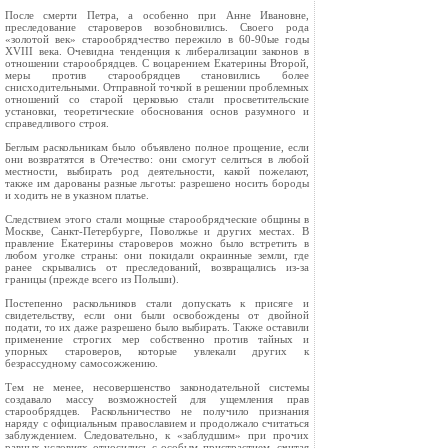
После смерти Петра, а особенно при Анне Ивановне,
преследование староверов возобновились. Своего рода
«золотой век» старообрядчество пережило в 60-90ые годы
XVIII века. Очевидна тенденция к либерализации законов в
отношении старообрядцев. С воцарением Екатерины Второй,
меры против старообрядцев становились более
снисходительными. Отправной точкой в решении проблемных
отношений со старой церковью стали просветительские
установки, теоретические обоснования основ разумного и
справедливого строя.
Беглым раскольникам было объявлено полное прощение, если
они возвратятся в Отечество: они смогут селиться в любой
местности, выбирать род деятельности, какой пожелают,
также им дарованы разные льготы: разрешено носить бороды
и ходить не в указном платье.
Следствием этого стали мощные старообрядческие общины в
Москве, Санкт-Петербурге, Поволжье и других местах. В
правление Екатерины староверов можно было встретить в
любом уголке страны: они покидали окраинные земли, где
ранее скрывались от преследований, возвращались из-за
границы (прежде всего из Польши).
Постепенно раскольников стали допускать к присяге и
свидетельству, если они были освобождены от двойной
подати, то их даже разрешено было выбирать. Также оставили
применение строгих мер собственно против тайных и
упорных староверов, которые увлекали других к
безрассудному самосожжению.
Тем не менее, несовершенство законодательной системы
создавало массу возможностей для ущемления прав
старообрядцев. Раскольничество не получило признания
наряду с официальным православием и продолжало считаться
заблуждением. Следовательно, к «заблудшим» при прочих
равных условиях относились с особым пристрастием, считая