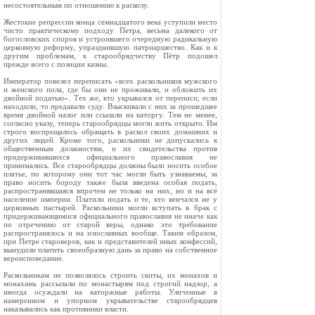
несостоятельным по отношению к расколу.
Жестокие репрессии конца семнадцатого века уступили место
чисто практическому подходу Петра, весьма далекого от
богословских споров и устроившего очередную радикальную
церковную реформу, упразднившую патриаршество. Как и к
другим проблемам, к старообрядчеству Пётр подошел
прежде всего с позиции казны.
Император повелел переписать «всех раскольников мужского
и женского пола, где бы они не проживали, и обложить их
двойной податью». Тех же, кто укрывался от переписи, если
находили, то предавали суду. Взыскивали с них за прошедшее
время двойной налог или ссылали на каторгу. Тем не менее,
согласно указу, теперь старообрядцы могли жить открыто. Им
строго воспрещалось обращать в раскол своих домашних и
других людей. Кроме того, раскольники не допускались к
общественным должностям, и их свидетельства против
придерживавшихся официального православия не
принимались. Все старообрядцы должны были носить особое
платье, по которому они тот час могли быть узнаваемы, за
право носить бороду также была введена особая подать,
распространявшаяся впрочем не только на них, но и на всё
население империи. Платили подать и те, кто венчался не у
церковных пастырей. Раскольники могли вступать в брак с
придерживающимися официального православия не иначе как
по отречению от старой веры, однако это требование
распространялось и на инославных вообще. Таким образом,
при Петре староверов, как и представителей иных конфессий,
вынудили платить своеобразную дань за право на собственное
вероисповедание.
Раскольникам не позволялось строить скиты, их монахов и
монахинь рассылали по монастырям под строгий надзор, а
иногда осуждали на каторжные работы. Уличенные в
намеренном и упорном укрывательстве старообрядцев
наказывались как противники власти.