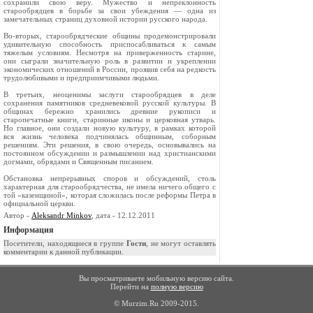
сохранили свою веру. Мужество и непреклонность
старообрядцев в борьбе за свои убеждения — одна из
замечательных страниц духовной истории русского народа.
Во-вторых, старообрядческие общины продемонстрировали
удивительную способность приспосабливаться к самым
тяжелым условиям. Несмотря на приверженность старине,
они сыграли значительную роль в развитии и укреплении
экономических отношений в России, проявив себя на редкость
трудолюбивыми и предприимчивыми людьми.
В третьих, неоценимы заслуги старообрядцев в деле
сохранения памятников средневековой русской культуры. В
общинах бережно хранились древние рукописи и
старопечатные книги, старинные иконы и церковная утварь.
Но главное, они создали новую культуру, в рамках которой
вся жизнь человека подчинялась общинным, соборным
решениям. Эти решения, в свою очередь, основывались на
постоянном обсуждении и размышлении над христианскими
догмами, обрядами и Священным писанием.
Обстановка непрерывных споров и обсуждений, столь
характерная для старообрядчества, не имела ничего общего с
той «казенщиной», которая сложилась после реформы Петра в
официальной церкви.
Автор -
Aleksandr Minkov
, дата - 12.12.2011
Информация
Посетители, находящиеся в группе
Гости
, не могут оставлять
комментарии к данной публикации.
Вы просматриваете мобильную версию сайта.
Перейти на
полную версию
© Murzim.Ru 2009-2015.