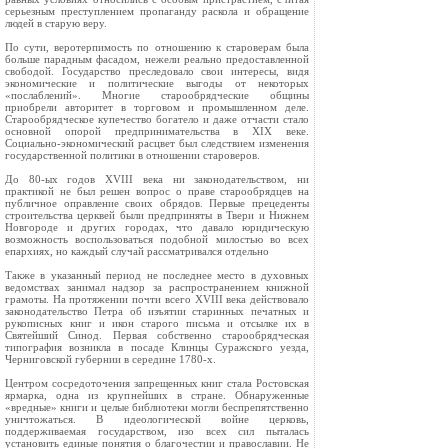
серьезным преступлением пропаганду раскола и обращение
людей в старую веру.
По сути, веротерпимость по отношению к староверам была
больше парадным фасадом, нежели реально предоставленной
свободой. Государство преследовало свои интересы, видя
экономические и политические выгоды от некоторых
«послаблений». Многие старообрядческие общины
приобрели авторитет в торговом и промышленном деле.
Старообрядческое купечество богатело и даже отчасти стало
основной опорой предпринимательства в XIX веке.
Социально-экономический расцвет был следствием изменения
государственной политики в отношении староверов.
До 80-ых годов XVIII века ни законодательством, ни
практикой не был решен вопрос о праве старообрядцев на
публичное оправление своих обрядов. Первые прецеденты
строительства церквей были предприняты в Твери и Нижнем
Новгороде и других городах, что давало юридическую
возможность воспользоваться подобной милостью во всех
епархиях, но каждый случай рассматривался отдельно
Также в указанный период не последнее место в духовных
ведомствах занимал надзор за распространением книжной
грамоты. На протяжении почти всего XVIII века действовало
законодательство Петра об изъятии старинных печатных и
рукописных книг и икон старого письма и отсылке их в
Святейший Синод. Первая собственно старообрядческая
типография возникла в посаде Клинцы Суражского уезда,
Черниговской губернии в середине 1780-х.
Центром сосредоточения запрещенных книг стала Ростовская
ярмарка, одна из крупнейших в стране. Обнаруженные
«вредные» книги и целые библиотеки могли беспрепятственно
уничтожаться. В идеологической войне церковь,
поддерживаемая государством, изо всех сил пыталась
установить единые понятия о благочестии и православии. Не