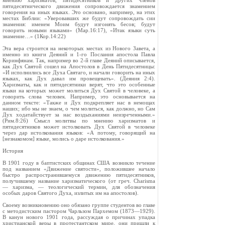
мнению харизматов, пятидесятников и других членов
пятидесятнического движения сопровождается знамением
говорения на иных языках. Это основано, например, на этих
местах Библии: «Уверовавших же будут сопровождать сии
знамения: именем Моим будут изгонять бесов; будут
говорить новыми языками» (Мар.16:17), «Итак языки суть
знамение…» (1Кор.14:22)
Эта вера строится на некоторых местах из Нового Завета, а
именно из книги Деяний и 1-го Послания апостола Павла
Коринфянам. Так, например во 2-й главе Деяний описывается,
как Дух Святой сошел на Апостолов в День Пятидесятницы:
«И исполнились все Духа Святаго, и начали говорить на иных
языках, как Дух давал им провещевать». (Деяния 2:4).
Харизматы, как и пятидесятники верят, что это особенные
языки на которых может молиться Дух Святой в человеке, а
говорить слова человек. Например, это основывается на
данном тексте: «Также и Дух подкрепляет нас в немощах
наших; ибо мы не знаем, о чем молиться, как должно, но Сам
Дух ходатайствует за нас воздыханиями неизреченными.»
(Рим.8:26) Смысл молитвы по мнению харизматов и
пятидесятников может истолковать Дух Святой в человеке
через дар истолкования языков: «А потому, говорящий на
[незнакомом] языке, молись о даре истолкования.»
История
В 1901 году в баптистских общинах США возникло течение
под названием «Движение святости», положившее начало
быстро распространившемуся движению пятидесятников,
получившему название харизматического (от греч. Charisma
— харизма, — теологический термин, для обозначения
особых даров Святого Духа, излитых им на апостолов).
Своему возникновению оно обязано группе студентов во главе
с методистским пастором Чарльзом Пархемом (1873—1929).
В канун нового 1901 года, рассуждая о причинах упадка
христианской веры в протестантском мире, они пришли к