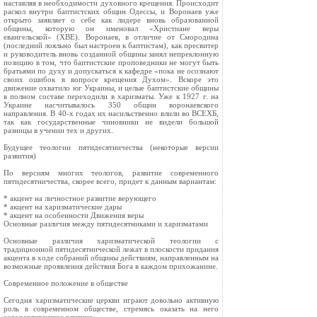
наставляя в необходимости духовного крещения. Происходит
раскол внутри баптистских общин Одессы, и Воронаев уже
открыто заявляет о себе как лидере вновь образованной
общины, которую он именовал «Христиане веры
евангельской» (ХВЕ). Воронаев, в отличие от Смородина
(последний лояльно был настроен к баптистам), как пресвитер
и руководитель вновь созданной общины занял непреклонную
позицию в том, что баптистские проповедники не могут быть
братьями по духу и допускаться к кафедре «пока не осознают
своих ошибок в вопросе крещения Духом». Вскоре это
движение охватило юг Украины, и целые баптистские общины
в полном составе переходили в харизматы. Уже к 1927 г. на
Украине насчитывалось 350 общин воронаевского
направления. В 40-х годах их насильственно влили во ВСЕХБ,
так как государственные чиновники не видели большой
разницы в учении тех и других.
Будущее теологии пятидесятничества (некоторые версии
развития)
По версиям многих теологов, развитие современного
пятидесятничества, скорее всего, придет к данным вариантам:
* акцент на личностное развитие верующего
* акцент на харизматические дары
* акцент на особенности Движения веры
Основные различия между пятидесятниками и харизматами
Основные различия харизматической теологии с
традиционной пятидесятнической лежат в плоскости придания
акцента в ходе собраний общины действиям, направленным на
возможные проявления действия Бога в каждом прихожанине.
Современное положение в обществе
Сегодня харизматические церкви играют довольно активную
роль в современном обществе, стремясь оказать на него