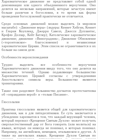
Харизматическое движение не представляет собой одной
деноминации или одного объединенного вероучения. Оно
делится на несколько направлений, которые зачастую имеют
больше различия в богословии, в то время как форма
проведения богослужений практически не отличается.
Среди основных движений можно выделить (в мировом
масштабе): «Движение веры» (лидеры: Кеннет Хейгин, Кеннет
и Глория Коупленд, Джерри Савелл, Джесси Дуплантис,
Крефло Доллар, Кейт Батлер); Католическое харизматическое
движение; движение «Виноградник»; Движение Обновление
(«торонтовское» благословение) и независимые
харизматические Церкви. Этим список не ограничивается и их
больше на самом деле.
Особенности вероисповедания
Трудно выделить все особенности вероучения
Харизматического движения ввиду того, что оно делится на
множество течений. Однако подавляющее большинство
Харизматических Церквей согласны с утверждениями
Апостольского символа веры. Большинство являются
тринитариями.
Также они разделяют большинство догматов протестантизма
об «оправдании верой» и «только Писание».
Глоссолалия
Практика глоссолалии является общей для харизматического
движения, как и для пятидесятников. Ее суть заключается в
убеждении харизматов в том, что каждый верующий человек,
который пережил «Крещение Святым Духом» может получить
сверхъестественный дар от Бога говорить (или молиться) на
языках, которых он никогда не понимал, и которых понимал.
Например, на английском, немецком, итальянском и других. А
также на ангельских языках. Крещение Духом Святым по