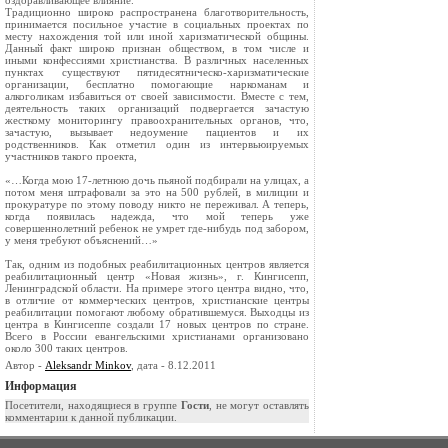
оздоравливающее влияние.
Традиционно широко распространена благотворительность,
принимается посильное участие в социальных проектах по
месту нахождения той или иной харизматической общины.
Данный факт широко признан обществом, в том числе и
иными конфессиями христианства. В различных населенных
пунктах существуют пятидесятническо-харизматические
организации, бесплатно помогающие наркоманам и
алкоголикам избавиться от своей зависимости. Вместе с тем,
деятельность таких организаций подвергается зачастую
жесткому мониторингу правоохранительных органов, что,
зачастую, вызывает недоумение пациентов и их
родственников. Как отметил один из интервьюируемых
участников такого проекта,
«…Когда мою 17-летнюю дочь пьяной подбирали на улицах, а
потом меня штрафовали за это на 500 рублей, в милиции и
прокуратуре по этому поводу никто не переживал. А теперь,
когда появилась надежда, что мой теперь уже
совершеннолетний ребенок не умрет где-нибудь под забором,
у меня требуют объяснений…»
Так, одним из подобных реабилитационных центров является
реабилитационный центр «Новая жизнь», г. Кингисепп,
Ленинградской области. На примере этого центра видно, что,
в отличие от коммерческих центров, христианские центры
реабилитации помогают любому обратившемуся. Выходцы из
центра в Кингисеппе создали 17 новых центров по стране.
Всего в России евангельскими христианами организовано
около 300 таких центров.
Автор -
Aleksandr Minkov
, дата - 8.12.2011
Информация
Посетители, находящиеся в группе
Гости
, не могут оставлять
комментарии к данной публикации.