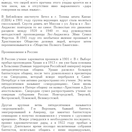
выводу, что скорей всего причина этого упадка кроется ни в
чем ином, как в отсутствии явно выраженного «дара
говорения на иных языках».
В Библейском институте Бетел в г. Топика штата Канзас
(США) в 1901 году группа верующих вдруг стала молиться
глоссолалией. Спустя девять лет Миссия с ул. Азуза в г. Лос-
Анджелес повторила то же самое. Полностью это движение
расцвело между 1920 и 1940 гг. под руководством
методистской проповедницы Лос-Анджелеса Эйми Семил
Ферстон. В 1945 году это необычное явление проникает в
Христианское Общество деловых людей, которое затем
переименовывается в «Общество Полного Евангелия».
Проникновение в Россию
В Россию учение харизматов проникло в 1901 г. В г. Выборг
прибыл проповедник Уршан и в 1913 г. им уже была основана
в Хельсинки (бывшая территория Российской империи) первая
пятидесятническая община. Уршан расколол большую
баптистскую общину, после чего рукоположил в пресвитеры
г-на Смородина, который вскоре перебрался в Санкт-
Петербург и там активно распространял это учение. Эту ветвь
пятидесятников называют «смородинцами». Свою вновь
образованную в Питере общину он назвал «Христиане в Духе
апостольском». Смородин сумел распространить учение по
северным губерниям России: Новгородской, Тверской,
Костромской, Псковской, Великоустской.
Другая крупная ветвь пятидесятников называется
«воронаевской». Г-н Воронаев, бывший баптист,
эмигрировавший в Америку, где закончил баптистскую
семинарию и попутно познакомился с учением о «духовном
крещении». Вскоре утвердился в необходимости последнего,
принял харизматические дары, а в 1922 году прибыл в
Одессу. Длительное время посещал молитвенные собрания
баптистов, нелегально общаясь с ними индивидуально,