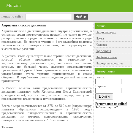
Murzim
поиск по сайту
Харизматическое движение
Меню
Харизматическое движение,движение внутри христианства, в
Энциклопедии
основном среди протестантских церквей, но также получило
распространение среди католиков и незначительно среди
Наука
православных. Во многом учение и богослужебная практика
Человек
пересекается с пятидесятничеством, но существуют и
значительные различия.
Гороскопы
В русском языке существует также термин неопятидесятники,
Необъяснимое
который обычно применяется по отношению к
харизматическому движению представителями сектологии,
Народные средства
которые, по большей части, являются представителями
православной Церкви. Сами харизматы относятся негативно к
Авторизация
употреблению этого термина применительно к своим
общинам. В зарубежном религиоведении данный термин не
Логин:
применяется.
Пароль:
В России обычно сами представители харизматического
движения называют себя Христианами Веры Евангельской
(пятидесятники), против чего, в свою очередь, выступают
представители классических пятидесятников.
Регистрация на сайте!
Всего в мире насчитывается от 375. до 510 млн (такую цифру
Забыли пароль?
называла «Британская энциклопедия» в 1998 году)
представителей пятидесятнического и харизматического
движения, из которых непосредственно классических
пятидесятников насчитывается 215 миллионов.
Течения