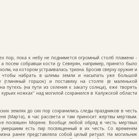
х пор, пока к небу не поднимется огромный столб пламени -
, а посем собравши кости (у Северян, например, принято было
 холм, на котором устраивалась тризна. Бросив сверху оружие и
ь, чтобы набрать в шлемы земли и насыпать уже большой
у (глиняный горшок) и поставяху на столпе (в маленькой
на путехъ (на пути из селения к закату солнца), еже творять
 курьих ножках" над могилой сохранился в Калужской области
ских землях до сих пор сохранились следы праздников в честь
еня (Марта), в час рассвета и там приносит жертвы мертвым.
кже посвяшен Морене. Вообще любой обряд в честь мертвых
о умершиим есть пир посвященный в их честь. Со временем
ризна ранее представляла собой целый ритуал: На могильник