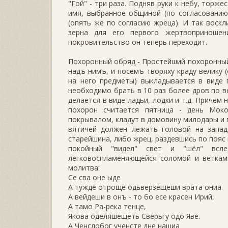
"Гой" - три раза. Подняв руки к небу, торже
имя, выбранное общиной (по согласованию
(опять же по согласию жреца). И так воскл
зерна для его первого жертвоприноше
покровительство он теперь переходит.
Похоронный обряд - Простейший похоронный
надъ нимъ, и посемъ творяху краду велику 
на него предметы) выкладывается в виде 
необходимо брать в 10 раз более дров по 
делается в виде ладьи, лодки и т.д. Причём
похорон считается пятница - день Мок
покрывалом, кладут в домовину милодары и 
вятичей должен лежать головой на запад
старейшина, либо жрец, раздевшись по пояс 
покойный "видел" свет и "шёл" всле
легковоспламеняющейся соломой и ветками
молитва:
Се сва оне ыде
А тужде отроще одьверзещеши врата ониа.
А вейдеши в онъ - то бо есе красен Ирий,
А тамо Ра-река тенце,
Якова оделяшещеть Сверьгу одо Яве.
А Ченслобог ученсте дне нашиа