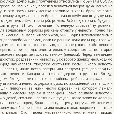
 ибо люди долго ещё с почтением относились к обычаям СВОИХ
ерковное "венчание", повелев венчаться вокруг дуба. Венчание
у. В это время мать жениха готовила в клети брачное ложе:
х перину и одеяло, сверху бросала кунью шубу или шкуру куницы
с мёдом, ячменём, пшеницей, рожью. Всё подготовив, будущая
ой в руке. 21 сноп означает "огненную страсть" (утроенная
ыла волшебным образом разжечь страсть у невесты, точно так
е внимание на названия зверьков, чьи шкурки использовались в
ндоеропейских времён, если не раньше. Куна (куница) - того же
е, самое, только иносказтелъно, и, наконец, ласка собственно и
первых, своего рода, очистительным средством, а, во-вторых
значает покрытие головы, венком (венцом). Перед венчанием
дросток, родственник невесты, у которого жениху необходимо
бряд называется "продажа сестриной косы". Около невесты
ы невесты, чаще всего сестры или сеструхи (т.е. двоюродные
гают невесте. Каждая из "глазок" держит в руках по блюду,
дном блюде лежит платок, повойник, гребень и зеркало, а в
упа жених и невеста, держа в руках по зажжённой свече, шли к
 шли плясуньи, за ними несли коровай, на котором лежали
чашу с хмелем, зерном и серебром. Сваха осыпала невесту и
ько детей, сколько шерстинок в тулупе. После таких пожеланий
ьше венчал жрец, брал невесту за руку, поручал её жениху и
жену полой своего платья или плаща в знак покровительства и
у с мёдом. Стоя перед жертвенником, муж и жена трижды