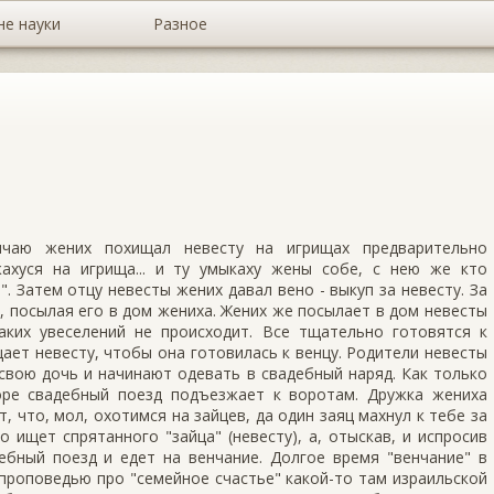
не науки
Разное
чаю жених похищал невесту на игрищах предварительно
ахуся на игрища... и ту умыкаху жены собе, с нею же кто
. Затем отцу невесты жених давал вено - выкуп за невесту. За
, посылая его в дом жениха. Жених же посылает в дом невесты
аких увеселений не происходит. Все тщательно готовятся к
ает невесту, чтобы она готовилась к венцу. Родители невесты
свою дочь и начинают одевать в свадебный наряд. Как только
оре свадебный поезд подъезжает к воротам. Дружка жениха
, что, мол, охотимся на зайцев, да один заяц махнул к тебе за
о ищет спрятанного "зайца" (невесту), а, отыскав, и испросив
ебный поезд и едет на венчание. Долгое время "венчание" в
проповедью про "семейное счастье" какой-то там израильской