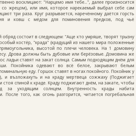
ственно восклицают: "Нарцемо имя тебе...", далее произносится
 со жрецом), или имя, которое нарекаемый выбрал себе сам
ицают три раза. Круг разрывается, наречённому даётся горсть
ния и ковш с мёдом для поминовения предков, под чьё
 обряд состоит в следующем: "Аще кто умряше, творят трызну
(особый костёр, "крада" (крадущий из нашего мира положенные
прямоугольника, высотой по плечи человека. На 1 домовину
весу. Дрова должны быть дубовые или берёзовые. Домовина же
 нос ладьи ставят на закат солнца. Самым подходящим днём для
оши. Покойника одевают во всё белое, закрывают белым
поминальную еду. Горшок ставят в ногах покойного. Покойник у
), и възложахуть и на краду мертвеца сожжаху (Поджигает
и стоя спиной к краде. Краду поджигают днём, на закате, чтобы
д за уходящим солнцем. Внутренность крады набита
. После того, как огонь разгорится, читается погребальная