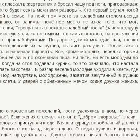
х плескал в жертвенник и бросал чашу под ноги, приговаривая:
 кто будет сеять меж нами раздоры"-. Кто первый ступал ногой
вой в семье. На почётном месте за свадебным столом всегда
днако, он занимал почётное место не из-за того, что мог,
тения, "превратить в волков свадебный поезд" (зачем колдуну
 зачастую являлся потомком тех самых волхвов, на протяжении
 с прапрабабушками. По дороге домой молодые шли, крепко
енно дёргали их за рукава, пытаясь разлучить. После такого
ол и начинали пировать. Все, кроме молодых, перед которыми
они её лишь по окончании пира. Ни пить, ни есть молодым во
 Когда на стол подавали курник, то это означало, что настала
пать захотела". В разгар веселья молодые уходили в клеть, где
 Под напудствие, молодожёны, захватив закутанный в рушник
в клети. У дверей с обнаженным мечом ходил дружка жениха,
но откровенных пожеланий, гости удалялись в дом, но через
ье". Если жених отвечал, что он в "добром здоровье", значит
молодые приступали к еде. Взявши курицу, новобрачный должен
бросить их назад через плечо. Отведав курицы и коровая,
селье продолжалось. Дружка жениха читал благословения,