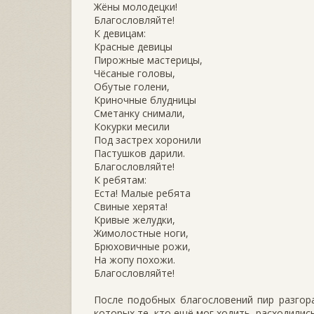
Жёны молодецки!
Благословляйте!
К девицам:
Красные девицы
Пирожные мастерицы,
Чёсаные головы,
Обутые голени,
Криночные блудницы
Сметанку снимали,
Кокурки месили
Под застрех хоронили
Пастушков дарили.
Благословляйте!
К ребятам:
Еста! Малые ребята
Свиные херята!
Кривые желудки,
Жимолостные ноги,
Брюховичные рожи,
На жопу похожи.
Благословляйте!
После подобных благословений пир разгора
которых те, кто ещё мог ходить, расходилис