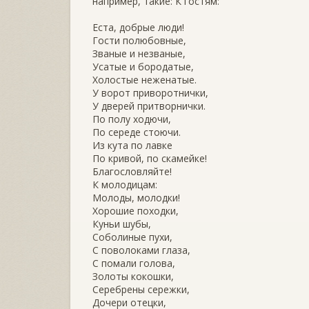
например, такие: К гостям:
Еста, добрые люди!
Гости полюбовные,
Званые и незваные,
Усатые и бородатые,
Холостые неженатые.
У ворот приворотнички,
У дверей притворнички.
По полу ходючи,
По середе стоючи.
Из кута по лавке
По кривой, по скамейке!
Благословляйте!
К молодицам:
Молоды, молодки!
Хорошие походки,
Куньи шубы,
Соболиные пухи,
С поволоками глаза,
С помали голова,
Золоты кокошки,
Серебрены сережки,
Дочери отецки,