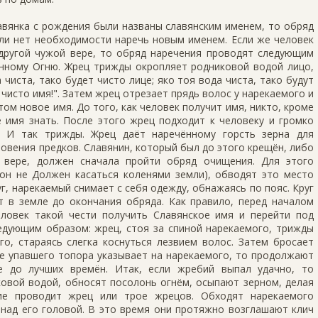
авянка с рождения были названы славянским именем, то обряд
сли нет необходимости наречь новым именем. Если же человек
 другой чужой вере, то обряд наречения проводят следующим
нному Огню. Жрец трижды окропляет родниковой водой лицо,
 чиста, тако будет чисто лице; яко тоя вода чиста, тако будут
 чисто имя!". Затем жрец отрезает прядь волос у нарекаемого и
том новое имя. До того, как человек получит имя, никто, кроме
 имя знать. После этого жрец подходит к человеку и громко
)". И так трижды. Жрец даёт наречённому горсть зерна для
новения предков. Славянин, который был до этого крещён, либо
 вере, должен сначала пройти обряд очищения. Для этого
(он не Должен касаться коленями земли), обводят это место
уг, нарекаемый снимает с себя одежду, обнажаясь по пояс. Круг
 в земле до окончания обряда. Как правило, перед началом
ловек такой чести получить Славянское имя и перейти под
едующим образом: жрец, стоя за спиной нарекаемого, трижды
о, стараясь слегка коснуться лезвием волос. Затем бросает
ие упавшего топора указывает на нарекаемого, то продолжают
е до лучших времён. Итак, если жребий выпал удачно, то
овой водой, обносят посолонь огнём, осыпают зерном, делая
ие проводит жрец или трое жрецов. Обходят нарекаемого
 над его головой. В это время они протяжно возглашают клич