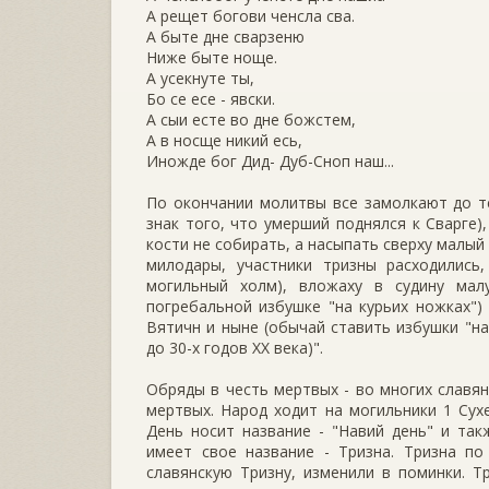
А рещет богови ченсла сва.
А быте дне сварзеню
Ниже быте ноще.
А усекнуте ты,
Бо се есе - явски.
А сыи есте во дне божстем,
А в носще никий есь,
Иножде бог Дид- Дуб-Сноп наш...
По окончании молитвы все замолкают до те
знак того, что умерший поднялся к Сварге)
кости не собирать, а насыпать сверху малый
милодары, участники тризны расходилис
могильный холм), вложаху в судину мал
погребальной избушке "на курьих ножках") 
Вятичн и ныне (обычай ставить избушки "на
до 30-х годов XX века)".
Обряды в честь мертвых - во многих славян
мертвых. Народ ходит на могильники 1 Сух
День носит название - "Навий день" и та
имеет свое название - Тризна. Тризна п
славянскую Тризну, изменили в поминки. Т