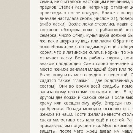
семьи, не считалось настоящим венчанием,
предков. Степан Разин, например, отменил ц
происходило после полудня, ближе к вечер
вначале настилала снопы (числом 21), повер
(либо ласки). Возле ложа ставились кадки 
свекровь обходила ложе с рябиновой ветк
семёрка, число Огня), кунья шуба должна б
же, как и шкурка куницы или ласки. Обратит
волшебных .целях, по-видимому, ещё с общеи
корня, что и латинское cunnus, норка - то ж
означает ласку. Ветвь рябины служит, во-
знаком плодородия. Само слово венчание о
место жениха занимал младший брат или по
было выкупить место рядом с невестой. О
садятся также "глазки" - две родственниц
сестры). Они во время всей свадьбы помо
завязанному платками концами в низ. В о
другом две ложки и краюха хлеба. После вык
храму или свещенному дубу. Впереди них
сребреники. Позади молодых осыпало нёс 
жениха из чаши. Гости желали невесте стол
сваха милостиво осыпала ещё и гостей. Ран
приказывал им поцеловаться. Муж покрывал 
защиты, после чего жрец давал им чаш