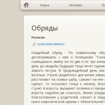
Наука
Человек
В
Обряды
Религия
ALEKSANDR MINKOV
Свадебный обряд - По славянскому обы
договорившись с нею о похищении: "Схож
съвещашеся: имяху же по две и по три жены"
день до свадьбы будущая тёща печёт курник
живого петуха. В предсвадебный день ник
веселью. Утром свадебного дня жених извещ
расстилают на скамье шубу, сажают на неё 
оденут, то посылают гонца к жениху. Вск
стучит в ворота, вызывает хозяина и говорит
ворота, надобно-де отыскать. Жених усердн
благословения у родителей, сажает в свад
греко-кафолической церкви с обязательной 