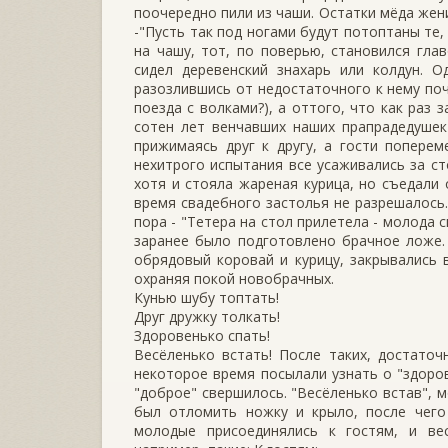
поочередно пили из чаши. Остатки мёда жени
-"Пусть так под ногами будут потоптаны те,
на чашу, тот, по поверью, становился гла
сидел деревенский знахарь или колдун. О
разозлившись от недостаточного к нему поч
поезда с волками?), а оттого, что как раз
сотен лет венчавших наших прапрадедушек
прижимаясь друг к другу, а гости поперем
нехитрого испытания все усаживались за ст
хотя и стояла жареная курица, но съедали 
время свадебного застолья не разрешалось.
пора - "Тетера на стол прилетела - молода с
заранее было подготовлено брачное ложе.
обрядовый коровай и курицу, закрывались 
охраняя покой новобрачных.
Кунью шубу топтать!
Друг дружку толкать!
Здоровенько спать!
Весёленько встать! После таких, достаточ
некоторое время посылали узнать о "здоров
"доброе" свершилось. "Весёленько встав", 
был отломить ножку и крыло, после чего 
молодые присоединялись к гостям, и ве