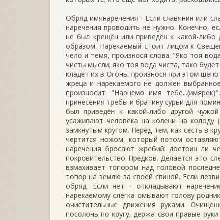
Обряд имянаречения - Если славянин или сл
наречения проводить не нужно. Конечно, е
не был крещён или приведён к какой-либо
образом. Нарекаемый стоит лицом к Свеще
чело и темя, произнося слова: "Яко тоя вода
чисты мысли; яко тоя вода чиста, тако будет
кладёт их в Огонь, произнося при этом шёпо
жреца и нарекаемого не должен выбранное
произносит: "Нарцемо имя тебе...(имярек
принесения требы и братину сурьи для поми
был приведён к какой-либо другой чужой
усаживают человека на колени на колоду 
замкнутым кругом. Перед тем, как сесть в кр
чертится ножом, который потом оставляют
наречения бросают жребий: достоин ли че
покровительство Предков. Делается это сл
взмахивает топором над головой последнег
топор на землю за своей спиной. Если лезв
обряд. Если нет - откладывают наречени
нарекаемому слегка омывают голову родник
очистительные движения руками. Очищен
посолонь по кругу, держа свои правые руки