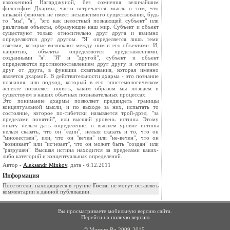
изложенной Нагарджуной, без сомнения величайшим
философом Дхармы, часто встречается мысль о том, что
никакой феномен не имеет независимого существования, будь
то "мы", "я", "эго как целостный познающий субъект" или
различные объекты, образующие наш мир. Субъект и объект
существуют только относительно друг друга и взаимно
определяются друг другом. "Я" определяется лишь теми
связями, которые возникают между ним и его объектами. И,
напротив, объекты определяются представлениями,
созданными "я". "Я" и "другой", субъект и объект
определяются противопоставлением друг другу и отличием
друг от друга, в функции схватывания, которая именно
является дхармой. В действительности дхарма - это познание
познания, или подход, который в его эпистемологическом
аспекте позволяет понять, каким образом мы познаем и
существуем в наших обычных познавательных процессах.
Это понимание дхармы позволяет предвидеть границы
концептуальной мысли, и по выходе за них, испытать то
состояние, которое по-тибетски называется трой-дрэл, "за
пределами понятий", или высший уровень истины. Этому
опыту нельзя дать определение: о высшем уровне истины
нельзя сказать, что он "един", нельзя сказать и то, что он
"множествен", или, что он "вечен" или "не-вечен", что он
"возникает" или "исчезает", что он может быть "создан" или
"разрушен". Высшая истина находится за пределами каких-
либо категорий и концептуальных определений.
Автор -
Aleksandr Minkov
, дата - 6.12.2011
Информация
Посетители, находящиеся в группе
Гости
, не могут оставлять
комментарии к данной публикации.
Вы просматриваете мобильную версию сайта.
Перейти на
полную версию
© Murzim.Ru 2009-2015.