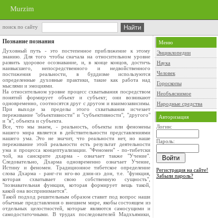
Murzim
поиск по сайту
Познание познания
Меню
Духовный путь - это постепенное приближение к этому
Энциклопедии
знанию. Для того чтобы сначала на относительном уровне
развить здоровое осознавание, и, в конце концов, достичь
Наука
наивысшего, непосредственного и недвойственного
Человек
постижения реальности, в буддизме используются
определенные духовные практики, такие как работа над
Гороскопы
мыслями и эмоциями.
На относительном уровне процесс схватывания посредством
Необъяснимое
понятий формирует объект и субъект; они возникают
одновременно, соотносятся друг с другом и взаимозависимы.
Народные средства
При выходе за пределы этого схватывания исчезает
переживание "объективности" и "субъективности", "другого"
Авторизация
и "я", объекта и субъекта.
Все, что мы знаем, - реальность, объекты или феномены
Логин:
нашего мира является в действительности представлениями
нашего ума. Это не значит, что реальности нет, но наше
Пароль:
переживание этой реальности есть результат деятельности
ума и процесса концептуализации. "Феномен" - по-тибетски
чой, на санскрите дхарма - означает также "Учение".
Следовательно, Дхарма одновременно означает Учение,
Истину и феномен. Традиционное тибетское определение
Регистрация на сайте!
слова Дхарма - ранг-ги нго-во дзин-иэ дон, т.е. "функция,
Забыли пароль?
которая схватывает свою собственную сущность",
"познавательная функция, которая формирует вещь такой,
какой она воспринимается".
Такой подход решительным образом ставит под вопрос наши
обычные представления о внешнем мире, якобы состоящем из
отдельных целостностей, которые являются самосущими и
самодостаточными. В трудах последователей Мадхъямики,