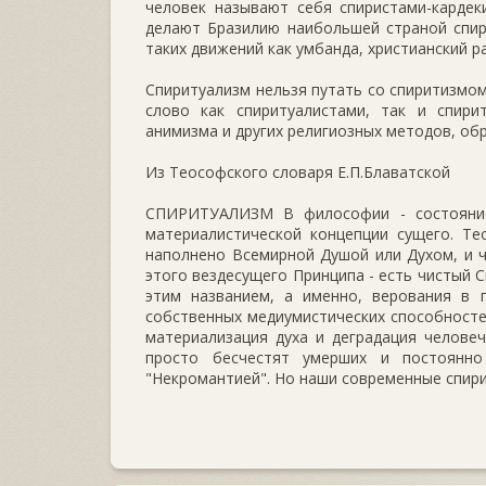
человек называют себя спиристами-кардек
делают Бразилию наибольшей страной спир
таких движений как умбанда, христианский 
Спиритуализм нельзя путать со спиритизмом
слово как спиритуалистами, так и спири
анимизма и других религиозных методов, о
Из Теософского словаря Е.П.Блаватской
СПИРИТУАЛИЗМ В философии - состояние
материалистической концепции сущего. Те
наполнено Всемирной Душой или Духом, и 
этого вездесущего Принципа - есть чистый 
этим названием, а именно, верования в
собственных медиумистических способностей
материализация духа и деградация челове
просто бесчестят умерших и постоянно
"Некромантией". Но наши современные спири