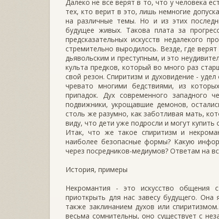
Далеко не все верят в то, что у человека ес
тех, кто верит в это, лишь немногие допус
на различные темы. Но и из этих послед
будущее живых. Такова плата за прогрес
предсказательных искусств недалекого пр
стремительно выродилось. Везде, где верят
дьявольским и преступным, и это неудивите
культа предков, который во много раз стар
свой резон. Спиритизм и духовидение - удел
чревато многими бедствиями, из которых
припадок. Дух современного западного ч
подвижники, укрощавшие демонов, осталис
столь же разумно, как заботливая мать, кот
виду, что дети уже подросли и могут купить с
Итак, что же такое спиритизм и некрома
наиболее безопасные формы? Какую информ
через посредников-медиумов? Ответам на вс
История, примеры
Некромантия - это искусство общения с
приоткрыть для нас завесу будущего. Она 
также заклинанием духов или спиритизмом.
весьма сомнительны, оно существует с нез