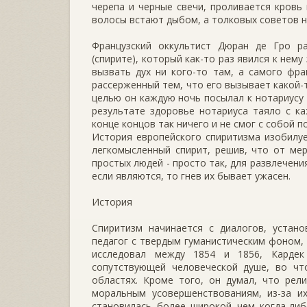
черепа и черные свечи, проливается кровь
волосы встают дыбом, а толковых советов н
Французский оккультист Дюран де Гро р
(спирите), который как-то раз явился к не
вызвать дух ни кого-то там, а самого фра
рассерженный тем, что его вызывает какой-т
целью он каждую ночь посылал к нотариусу 
результате здоровье нотариуса таяло с к
конце концов так ничего и не смог с собой п
История европейского спиритизма изобилу
легкомысленный спирит, решив, что от мер
простых людей - просто так, для развлечени
если являются, то гнев их бывает ужасен.
История
Спиритизм начинается с диалогов, устан
педагог с твердым гуманистическим фоном,
исследовал между 1854 и 1856, Кардек
сопутствующей человеческой душе, во что
областях. Кроме того, он думал, что рел
моральным усовершенствованиям, из-за и
становилась более широкой чем когда-либ