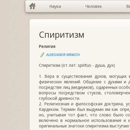
Наука
Человек
В
Спиритизм
Религия
ALEKSANDR MINKOV
Спиритизм (от лат. spiritus - душа, дух)
1. Вера в существование духов, могущих 
физических явлений. Общение с духами и 
посредстве лиц (медиумов), одаренных особ
вопросы посредством стуков, столоверчен
глубокой древности.
2. Религиозная и философская доктрина, у
Кардеком. Термин был выдуман им как опре
но, учитывая тот факт, что слово было с
включено в нормальное использование и и
оригинальные знатоки спиритизма выступают