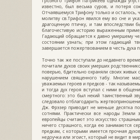
Грозного Трифон Патрикеев однажды упусти
известно, был весьма суров, и потеря со
Отчаявшемуся Трифону только и осталось, ч
молитву св.Трифон явился ему во сне и ука
драгоценную птичку, и там впоследствии б
благочестивую историю выраженным пример
Гадающий обращается к давно умершему чело
состоянии узнать; при этом гадающий тв
завершается пожертвованием в честь духа по
Точно так же поступали до недавнего време
почитали духов своих умерших родственнико
поверью, бдительно охраняли своих живых с
нарушением священного табу. Многие ма
уважаемых героев и предков - так называем
и тогда дух героя вступал с ними в общени
смертного: это был некий таинственный зву
следовало отблагодарить жертвоприношени
Дж. Фрэзер приводит не меньше десятка п
сотнями. Практически все народы Земли 
европейцы считают это искусство страшным
ничего страшного, когда ею занимаются с
предкам, с которыми имеется прочная духов
недоучка или эгоист, который не видит в ми