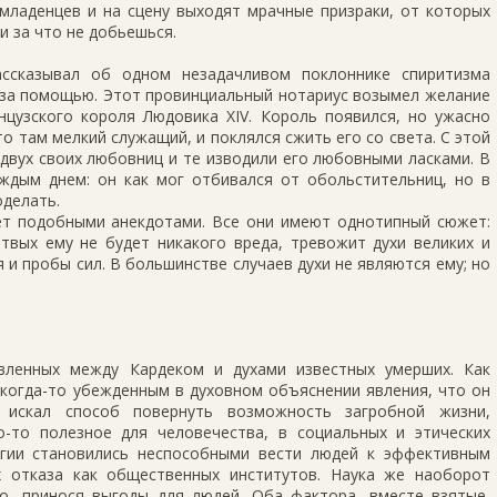
 младенцев и на сцену выходят мрачные призраки, от которых
и за что не добьешься.
ассказывал об одном незадачливом поклоннике спиритизма
му за помощью. Этот провинциальный нотариус возымел желание
нцузского короля Людовика XIV. Король появился, но ужасно
о там мелкий служащий, и поклялся сжить его со света. С этой
двух своих любовниц и те изводили его любовными ласками. В
аждым днем: он как мог отбивался от обольстительниц, но в
оделать.
ет подобными анекдотами. Все они имеют однотипный сюжет:
твых ему не будет никакого вреда, тревожит духи великих и
я и пробы сил. В большинстве случаев духи не являются ему; но
овленных между Кардеком и духами известных умерших. Как
 когда-то убежденным в духовном объяснении явления, что он
 искал способ повернуть возможность загробной жизни,
-то полезное для человечества, в социальных и этических
игии становились неспособными вести людей к эффективным
х отказа как общественных институтов. Наука же наоборот
о, принося выгоды для людей. Оба фактора, вместе взятые,