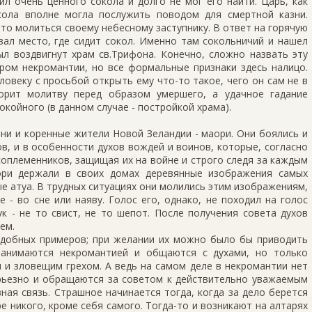
л очень ценного сокола и долго не мог его найти. Царь, как
кола вполне могла послужить поводом для смертной казни.
то молиться своему небесному заступнику. В ответ на горячую
зал место, где сидит сокол. Именно там сокольничий и нашел
ыл воздвигнут храм св.Трифона. Конечно, сложно назвать эту
ом некромантии, но все формальные признаки здесь налицо.
веку с просьбой открыть ему что-то такое, чего он сам не в
орит молитву перед образом умершего, а удачное гадание
койного (в данном случае - постройкой храма).
ни и коренные жители Новой Зеландии - маори. Они боялись и
в, и в особенности духов вождей и воинов, которые, согласно
оплеменников, защищая их на войне и строго следя за каждым
ори держали в своих домах деревянные изображения самых
ые атуа. В трудных ситуациях они молились этим изображениям,
е - во сне или наяву. Голос его, однако, не походил на голос
к - не то свист, не то шепот. После получения совета духов
ем.
одобных примеров; при желании их можно было бы приводить
занимаются некромантией и общаются с духами, но только
 и зловещим грехом. А ведь на самом деле в некромантии нет
ерьезно и обращаются за советом к действительно уважаемым
ная связь. Страшное начинается тогда, когда за дело берется
ре никого, кроме себя самого. Тогда-то и возникают на алтарях