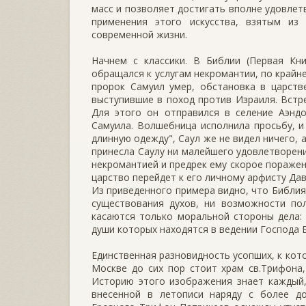
масс и позволяет достигать вполне удовлет
применения этого искусства, взятым из
современной жизни.
Начнем с классики. В Библии (Первая Кни
обращался к услугам некромантии, по крайн
пророк Самуил умер, обстановка в царств
выступившие в поход против Израиля. Вст
Для этого он отправился в селение Аэнд
Самуила. Волшебница исполнила просьбу, и 
длинную одежду", Саул же не видел ничего, а
принесла Саулу ни малейшего удовлетворени
некромантией и предрек ему скорое поражен
царство перейдет к его личному арфисту Дав
Из приведенного примера видно, что Библия 
существования духов, ни возможности по
касаются только моральной стороны дела:
души которых находятся в ведении Господа Б
Единственная разновидность усопших, к кот
Москве до сих пор стоит храм св.Трифона,
Историю этого изображения знает каждый, 
внесенной в летописи наряду с более д