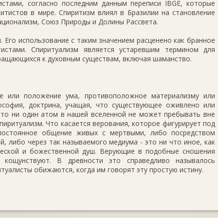
истами, согласно последним данным переписи IBGE, которые
итистов в мире. Спиритизм влиял в Бразилии на становление
рационализм, Союз Природы и Долины Рассвета.
. Его использование с таким значением расценено как бранное
тистами. Спиритуализм является устаревшим термином для
бращающихся к духовным существам, включая шаманство.
 или положение ума, противоположное материализму или
ософия, доктрина, учащая, что существующее оживлено или
что ни один атом в нашей вселенной не может пребывать вне
Спиритуализм. Что касается верования, которое фигурирует под
 постоянное общение живых с мертвыми, либо посредством
, либо через так называемого медиума - это ни что иное, как
ческой и божественной душ. Верующие в подобные сношения
 кощунствуют. В древности это справедливо называлось
туалисты обижаются, когда им говорят эту простую истину.