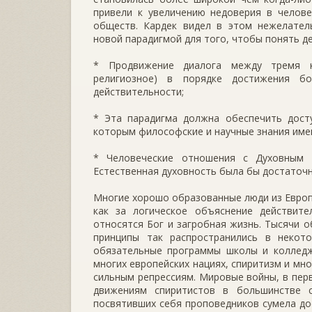
привели к увеличению недоверия в челове
обществ. Кардек видел в этом нежелател
новой парадигмой для того, чтобы понять д
* Продвижение диалога между тремя к
религиозное) в порядке достижения б
действительности;
* Эта парадигма должна обеспечить досту
которым философские и научные знания имею
* Человеческие отношения с Духовным 
Естественная духовность была бы достаточн
Многие хорошо образованные люди из Европ
как за логическое объяснение действите
относятся Бог и загробная жизнь. Тысячи о
принципы так распространились в некот
обязательные программы школы и колледж
многих европейских нациях, спиритизм и мн
сильным репрессиям. Мировые войны, в пер
движениям спиритистов в большинстве 
посвятивших себя проповедников сумела до