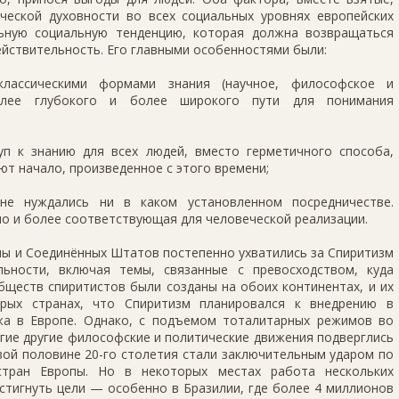
ческой духовности во всех социальных уровнях европейских
ьную социальную тенденцию, которая должна возвращаться
ействительность. Его главными особенностями были:
лассическими формами знания (научное, философское и
олее глубокого и более широкого пути для понимания
п к знанию для всех людей, вместо герметичного способа,
т начало, произведенное с этого времени;
не нуждались ни в каком установленном посредничестве.
о и более соответствующая для человеческой реализации.
ы и Соединённых Штатов постепенно ухватились за Спиритизм
льности, включая темы, связанные с превосходством, куда
бществ спиритистов были созданы на обоих континентах, и их
орых странах, что Спиритизм планировался к внедрению в
а в Европе. Однако, с подъемом тоталитарных режимов во
огие другие философские и политические движения подверглись
вой половине 20-го столетия стали заключительным ударом по
стран Европы. Но в некоторых местах работа нескольких
стигнуть цели — особенно в Бразилии, где более 4 миллионов