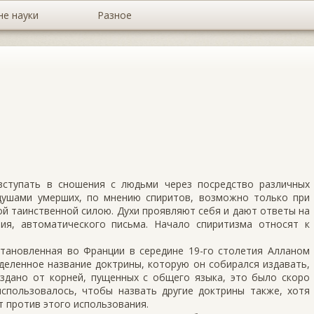
не науки
Разное
вступать в сношения с людьми через посредство различных
душами умерших, по мнению спиритов, возможно только при
ой таинственной силою. Духи проявляют себя и дают ответы на
ия, автоматического письма. Начало спиритизма относят к
становленная во Франции в середине 19-го столетия Алланом
деленное название доктрины, которую он собирался издавать,
оздано от корней, пущенных с общего языка, это было скоро
спользовалось, чтобы назвать другие доктрины также, хотя
 против этого использования.