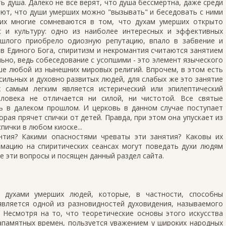
ть душа. Далеко не все верят, что душа бессмертна, даже среди
кают, что души умерших можно "вызывать" и беседовать с ними
них многие сомневаются в том, что духам умерших открыто
с и культуру: одно из наиболее интересных и эффективных
ошлого приобрело одиозную репутацию, впало в забвение и
 в Единого Бога, спиритизм и некромантия считаются занятием
льно, ведь собеседование с усопшими - это элемент языческого
ше любой из нынешних мировых религий. Впрочем, в этом есть
 сильных и духовно развитых людей, для слабых же это занятие
 самым легким является истерический или эпилептический
еловека не отличается ни силой, ни чистотой. Все святые
ь в далеком прошлом. И церковь в данном случае поступает
орая прячет спички от детей. Правда, при этом она упускает из
пички в любом киоске...
нтия? Какими опасностями чреваты эти занятия? Каковы их
ацию на спиритических сеансах могут поведать духи людям
е эти вопросы и посящен данный раздел сайта.
 духами умерших людей, которые, в частности, способны
является одной из разновидностей духовидения, называемого
 Несмотря на то, что теоретические основы этого искусства
апамятных времен, пользуется уважением у широких народных