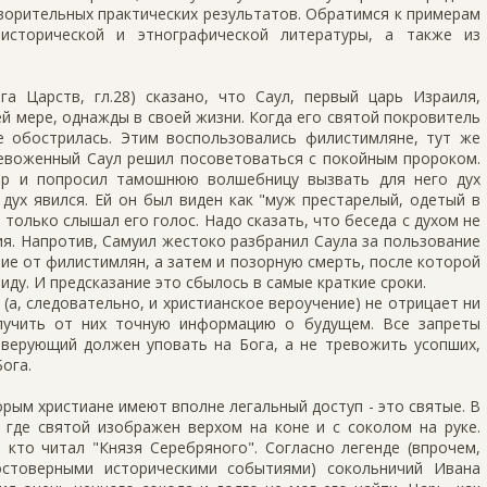
ворительных практических результатов. Обратимся к примерам
 исторической и этнографической литературы, а также из
га Царств, гл.28) сказано, что Саул, первый царь Израиля,
ей мере, однажды в своей жизни. Когда его святой покровитель
е обострилась. Этим воспользовались филистимляне, тут же
ревоженный Саул решил посоветоваться с покойным пророком.
ор и попросил тамошнюю волшебницу вызвать для него дух
дух явился. Ей он был виден как "муж престарелый, одетый в
 только слышал его голос. Надо сказать, что беседа с духом не
я. Напротив, Самуил жестоко разбранил Саула за пользование
ие от филистимлян, а затем и позорную смерть, после которой
иду. И предсказание это сбылось в самые краткие сроки.
(а, следовательно, и христианское вероучение) не отрицает ни
лучить от них точную информацию о будущем. Все запреты
 верующий должен уповать на Бога, а не тревожить усопших,
ога.
орым христиане имеют вполне легальный доступ - это святые. В
 где святой изображен верхом на коне и с соколом на руке.
кто читал "Князя Серебряного". Согласно легенде (впрочем,
остоверными историческими событиями) сокольничий Ивана