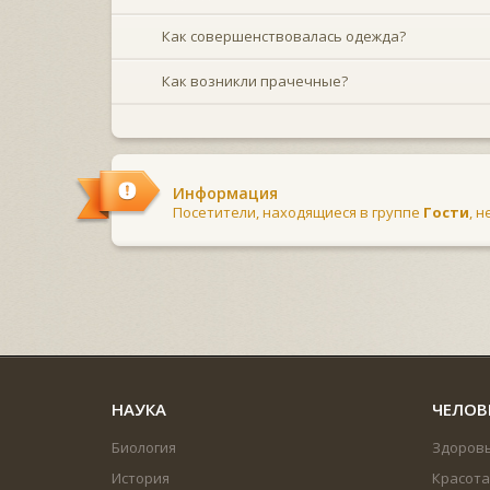
Как совершенствовалась одежда?
Как возникли прачечные?
Информация
Посетители, находящиеся в группе
Гости
, 
НАУКА
ЧЕЛОВ
Биология
Здоров
История
Красота