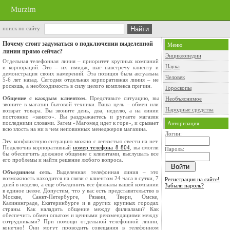
Murzim
поиск по сайту
Почему стоит задуматься о подключении выделенной
Меню
линии прямо сейчас?
Энциклопедии
Отдельная телефонная линия – приоритет крупных компаний
Наука
и корпораций. Это – их имидж, шаг навстречу клиенту и
демонстрация своих намерений. Эта позиция была актуальна
Человек
5-6 лет назад. Сегодня отдельная корпоративная линия – не
роскошь, а необходимость в силу целого комплекса причин.
Гороскопы
Общение с каждым клиентом.
Представьте ситуацию, вы
Необъяснимое
звоните в магазин бытовой техники. Ваша цель – обмен или
Народные средства
возврат товара. Вы звоните день, два, неделю, а на линии
постоянно «занято». Вы раздражаетесь и ругаете магазин
последними словами. Затем «Магомед идет к горе», и срывает
Авторизация
всю злость на ни в чем неповинных менеджеров магазина.
Логин:
Эту конфликтную ситуацию можно с легкостью свести на нет.
Подключив корпоративный
номер телефона 8 804
, вы смогли
Пароль:
бы обеспечить должное общение с клиентами, выслушать все
его проблемы и найти решение любого вопроса.
Объединяем сеть.
Выделенная телефонная линия – это
возможность находится на связи с клиентом 24 часа в сутки, 7
Регистрация на сайте!
дней в неделю, а еще объединить все филиалы вашей компании
Забыли пароль?
в единое целое. Допустим, что у вас есть представительство в
Москве, Санкт-Петербурге, Рязани, Твери, Омске,
Калининграде, Екатеринбурге и в других крупных городах
страны. Как наладить общение между филиалами? Как
обеспечить обмен опытом и ценными рекомендациями между
сотрудниками? При помощи отдельной телефонной линии,
конечно! Они могут проводить совещания в телефонном