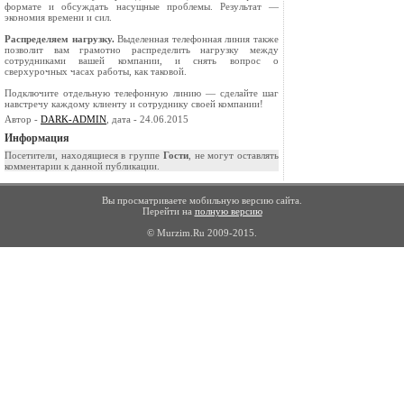
формате и обсуждать насущные проблемы. Результат —
экономия времени и сил.
Распределяем нагрузку.
Выделенная телефонная линия также
позволит вам грамотно распределить нагрузку между
сотрудниками вашей компании, и снять вопрос о
сверхурочных часах работы, как таковой.
Подключите отдельную телефонную линию — сделайте шаг
навстречу каждому клиенту и сотруднику своей компании!
Автор -
DARK-ADMIN
, дата - 24.06.2015
Информация
Посетители, находящиеся в группе
Гости
, не могут оставлять
комментарии к данной публикации.
Вы просматриваете мобильную версию сайта.
Перейти на
полную версию
© Murzim.Ru 2009-2015.