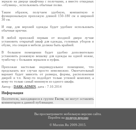
зеркало на дверце шкафчика с полочками, а вместо откидных
«обувниц», использовать обычные полки.
Таким образом, получаем удобную, компактную и
функциональную прихожую длиной 150-180 см и шириной
30 см.
И еще, для верхней одежды будет удобнее использовать
обычные крючки.
В любой прихожей первым от входной двери лучше
установить открытый шкаф для одежды, головных уборов и
обуви, эта секция в мебели должна быть крайней.
В большом помещении будет удобно дополнительно
установить рожковую вешалку для одежды на одной ножке,
тумбочку с большим зеркалом и пуфик.
Прихожая настолько индивидуальное помещение, что
предсказать все случаи просто невозможно. Окончательный
вариант будет зависеть от размера, формы, расположения
дверей и т.п. Кому-то подойдет только угловой комплект, а
кому-то только самый минимум из одного шкафа.
Автор -
DARK-ADMIN
, дата - 7.10.2014
Информация
Посетители, находящиеся в группе
Гости
, не могут оставлять
комментарии к данной публикации.
Вы просматриваете мобильную версию сайта.
Перейти на
полную версию
© Murzim.Ru 2009-2015.