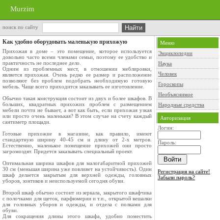
Murzim
поиск по сайту
Как удобно оборудовать маленькую прихожую
Меню
Прихожая в доме – это помещение, которое используется
Энциклопедии
довольно часто всеми членами семьи, поэтому ее удобство и
практичность не последнее дело.
Наука
Одним из проблемных мест, в отношении меблировки,
Человек
является прихожая. Очень редко ее размер и расположение
позволяют без проблем подобрать необходимую готовую
Гороскопы
мебель. Чаще всего приходится заказывать ее изготовление.
Необъяснимое
Обычно такая конструкция состоит из двух и более шкафов. В
больших, квадратных прихожих проблем с размещением
Народные средства
мебели почти не бывает, а вот как быть, если прихожая узкая
или просто очень маленькая? В этом случае на счету каждый
Авторизация
сантиметр площади.
Логин:
Готовые прихожие в магазине, как правило, имеют
стандартную ширину 40-45 см и длину от 2-х метров.
Пароль:
Естественно, маленькое помещение прихожей они просто
загромоздят. Придется заказывать специальный проект.
Оптимальная ширина шкафов для малогабаритной прихожей
30 см (меньшая ширина уже повлияет на устойчивость). Один
Регистрация на сайте!
шкаф делается закрытым для верхней одежды, головных
Забыли пароль?
уборов, зонтиков и неиспользуемой сегодня обуви.
Второй шкаф обычно состоит из зеркала, закрытого шкафчика
с полочками для щеток, парфюмерии и т.п., открытой вешалки
для головных уборов и одежды, и отдела с полками для
обуви.
Для сокращения длины этого шкафа, удобно поместить