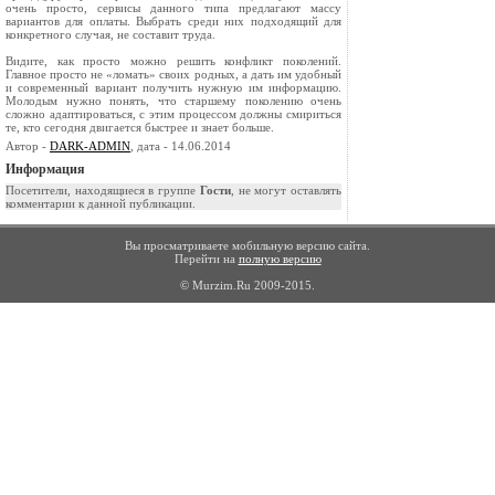
очень просто, сервисы данного типа предлагают массу
вариантов для оплаты. Выбрать среди них подходящий для
конкретного случая, не составит труда.
Видите, как просто можно решить конфликт поколений.
Главное просто не «ломать» своих родных, а дать им удобный
и современный вариант получить нужную им информацию.
Молодым нужно понять, что старшему поколению очень
сложно адаптироваться, с этим процессом должны смириться
те, кто сегодня двигается быстрее и знает больше.
Автор -
DARK-ADMIN
, дата - 14.06.2014
Информация
Посетители, находящиеся в группе
Гости
, не могут оставлять
комментарии к данной публикации.
Вы просматриваете мобильную версию сайта.
Перейти на
полную версию
© Murzim.Ru 2009-2015.