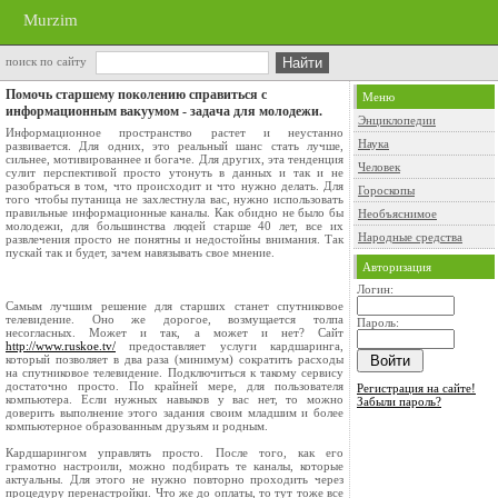
Murzim
поиск по сайту
Помочь старшему поколению справиться с
Меню
информационным вакуумом - задача для молодежи.
Энциклопедии
Информационное пространство растет и неустанно
Наука
развивается. Для одних, это реальный шанс стать лучше,
сильнее, мотивированнее и богаче. Для других, эта тенденция
Человек
сулит перспективой просто утонуть в данных и так и не
разобраться в том, что происходит и что нужно делать. Для
Гороскопы
того чтобы путаница не захлестнула вас, нужно использовать
правильные информационные каналы. Как обидно не было бы
Необъяснимое
молодежи, для большинства людей старше 40 лет, все их
Народные средства
развлечения просто не понятны и недостойны внимания. Так
пускай так и будет, зачем навязывать свое мнение.
Авторизация
Логин:
Самым лучшим решение для старших станет спутниковое
телевидение. Оно же дорогое, возмущается толпа
Пароль:
несогласных. Может и так, а может и нет? Сайт
http://www.ruskoe.tv/
предоставляет услуги кардшаринга,
который позволяет в два раза (минимум) сократить расходы
на спутниковое телевидение. Подключиться к такому сервису
достаточно просто. По крайней мере, для пользователя
Регистрация на сайте!
компьютера. Если нужных навыков у вас нет, то можно
Забыли пароль?
доверить выполнение этого задания своим младшим и более
компьютерное образованным друзьям и родным.
Кардшарингом управлять просто. После того, как его
грамотно настроили, можно подбирать те каналы, которые
актуальны. Для этого не нужно повторно проходить через
процедуру перенастройки. Что же до оплаты, то тут тоже все