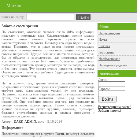
Murzim
поиск по сайту
Забота о своем зрении
Меню
По статистике, обычный человек около 80% информации
Энциклопедии
получает с помощью глаз. Следовательно, зрение можно
считать самым важным органом чувств из всех
Наука
наличествующих в человека. Поэтому его надо беречь везде и
Человек
всегда. Понятно, что в наше время просто невозможно
уберечься от немыслимого потока информации, иногда даже
Гороскопы
совсем ненужной. Трудно сейчас и найти человека, который
бы не общался с компьютером, для некоторых родителей
Необъяснимое
компьютер - это просто бич, они с большими проблемами
пытаются ограничить время у монитора своим чадам, но ведь
Народные средства
и без него никак. Тут просто нужно находить компромиссы.
Очень неплохо, если ваш ребенок будет делать специальную
Авторизация
зрительную гимнастику.
Логин:
Ну, и конечно же, зрение нужно регулярно проверять.
Сохранение собственного зрения в хорошем состоянии всегда
Пароль:
требует хоть мало-мальских усилий от его владельца.
Например, их всегда еще надо защищать от ультрафиолетовых
лучей, так как они вызывают целый ряд негативных
изменений. Оно особенно опасно для тех, кто проводит на
солнце слишком долгое время. Также ничего хорошего
Регистрация на сайте!
зрению человека не сулит курение, алкоголь, чрезмерно
Забыли пароль?
большое употребление жирных и сладких продуктов и
повышенное давление.
Автор -
DARK-ADMIN
, дата - 9.10.2014
Информация
Посетители, находящиеся в группе
Гости
, не могут оставлять