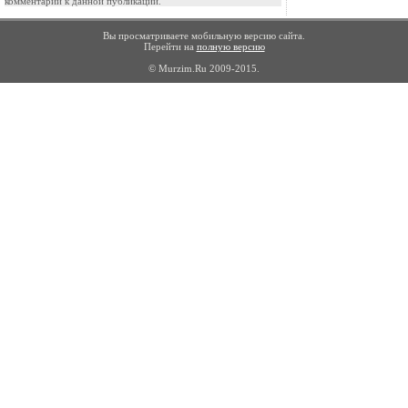
комментарии к данной публикации.
Вы просматриваете мобильную версию сайта.
Перейти на
полную версию
© Murzim.Ru 2009-2015.