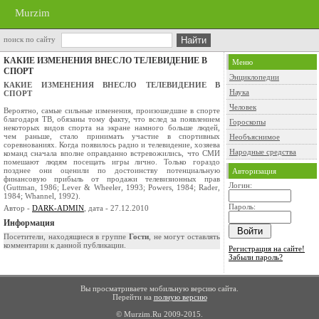
Murzim
поиск по сайту
КАКИЕ ИЗМЕНЕНИЯ ВНЕСЛО ТЕЛЕВИДЕНИЕ В
Меню
СПОРТ
Энциклопедии
КАКИЕ ИЗМЕНЕНИЯ ВНЕСЛО ТЕЛЕВИДЕНИЕ В
Наука
СПОРТ
Человек
Вероятно, самые сильные изменения, произошедшие в спорте
благодаря ТВ, обязаны тому факту, что вслед за появлением
Гороскопы
некоторых видов спорта на экране намного больше людей,
чем раньше, стало принимать участие в спортивных
Необъяснимое
соревнованиях. Когда появилось радио и телевидение, хозяева
Народные средства
команд сначала вполне оправданно встревожились, что СМИ
помешают людям посещать игры лично. Только гораздо
позднее они оценили по достоинству потенциальную
Авторизация
финансовую прибыль от продажи телевизионных прав
Логин:
(Guttman, 1986; Lever & Wheeler, 1993; Powers, 1984; Rader,
1984; Whannel, 1992).
Пароль:
Автор -
DARK-ADMIN
, дата - 27.12.2010
Информация
Посетители, находящиеся в группе
Гости
, не могут оставлять
комментарии к данной публикации.
Регистрация на сайте!
Забыли пароль?
Вы просматриваете мобильную версию сайта.
Перейти на
полную версию
© Murzim.Ru 2009-2015.