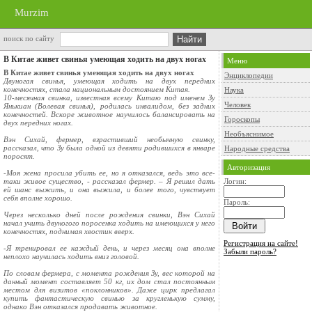
Murzim
поиск по сайту
В Китае живет свинья умеющая ходить на двух ногах
Меню
В Китае живет свинья умеющая ходить на двух ногах
Энциклопедии
Двуногая свинья, умеющая ходить на двух передних
конечностях, стала национальным достоянием Китая.
Наука
10-месячная свинка, известная всему Китаю под именем Зу
Человек
Янькиан (Волевая свинья), родилась инвалидом, без задних
конечностей. Вскоре животное научилось балансировать на
Гороскопы
двух передних ногах.
Необъяснимое
Вэн Сихай, фермер, взрастивший необычную свинку,
рассказал, что Зу была одной из девяти родившихся в январе
Народные средства
поросят.
Авторизация
-Моя жена просила убить ее, но я отказался, ведь это все-
таки живое существо, - рассказал фермер. – Я решил дать
Логин:
ей шанс выжить, и она выжила, и более того, чувствует
себя вполне хорошо.
Пароль:
Через несколько дней после рождения свинки, Вэн Сихай
начал учить двуногого поросенка ходить на имеющихся у него
конечностях, поднимая хвостик вверх.
Регистрация на сайте!
-Я тренировал ее каждый день, и через месяц она вполне
Забыли пароль?
неплохо научилась ходить вниз головой.
По словам фермера, с момента рождения Зу, вес которой на
данный момент составляет 50 кг, их дом стал постоянным
местом для визитов «поклонников». Даже цирк предлагал
купить фантастическую свинью за кругленькую сумму,
однако Вэн отказался продавать животное.