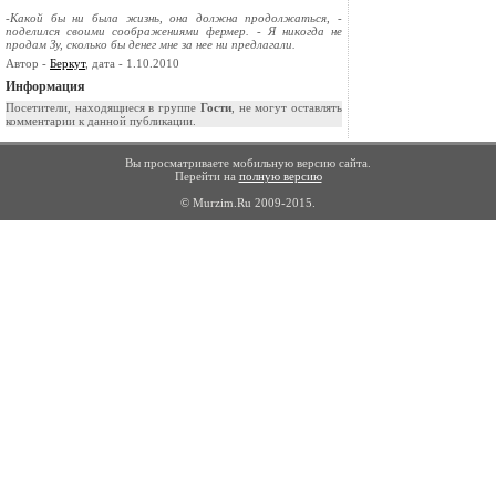
-Какой бы ни была жизнь, она должна продолжаться, -
поделился своими соображениями фермер. - Я никогда не
продам Зу, сколько бы денег мне за нее ни предлагали.
Автор -
Беркут
, дата - 1.10.2010
Информация
Посетители, находящиеся в группе
Гости
, не могут оставлять
комментарии к данной публикации.
Вы просматриваете мобильную версию сайта.
Перейти на
полную версию
© Murzim.Ru 2009-2015.