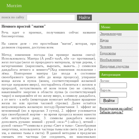
Murzim
поиск по сайту
Немного простой "магии"
Меню
Речь идет о приемах, получивших сейчас название
Энциклопедии
биоэнергетика.
Наука
На самом деле - это простейшая "магия", которая, при
Человек
должном старании, доступна всем.
Гороскопы
Метод изменения погоды (на примере вызова снега):
Использовалось: Мантра (А рекЕт талА, обе «а» протяжные),
Необъяснимое
жезл погоды (жезл из природного материала, лучше дерева, с
начертаниями (нарисовать, вырезать, выжечь…) символов
Народные средства
даждьбога летнего и зимнего*)Ход изменения: положение -
лёжа. Повторение мантры (до входа в состояние
Авторизация
своеобразного транса либо до конца процесса), упирание
конца жезла в пупок (конец, соответствующий желаемой
Логин:
погоде направлен вверх), постарайтесь сблизиться с жезлом и
природой, почувствовать её всем телом (но не слиться),
Пароль:
накапливайте энергию в области пупка (в соответствующей
чакре) и направляйте её по жезлу вверх, к символу даждьбога,
а от него - к небу (некоторым помогает небольшое вращение
жезла по или против часовой стрелке). Далее остаётся
визуализировать желаемую погоду.Примечания: 1. эффект не
Регистрация на сайте!
мгновенный (но в пределах 3 суток), 2. эффект усиливается
Забыли пароль?
при своеобразной жертве – во время процесса можно нанести
себе неглубокую рану, 3. символы даждьбога можно
дополнить рунами: зимний - руной «иса»* («айса»), летний –
руной «кеназ»**символы и руны:«Свет и тьма»: Своеобразная
энергетика, используются частицы тьмы или света (не добра и
зла, а именно тьмы и света). В данной методике я предлагаю
смешать эти частицы (не соединить, но максимально