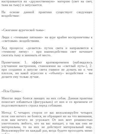
настраивается на «дружественную» материю (свет на свет,
тьма на тьму) и запускается.
На основе данной практики существует следующее
воздействие:
«Сжигание аурической тьмы»:
Люди с «темными пятнами» на ауре крайне восприимчивы к
«световым» воздействиям.
Ход процесса: «делается» пучок света и направляется к
«темному пятну» - при взаимодействии свет начинает
сжигать тьму и занимать её место.
Примечания: 1. эффект кратковременен (наблюдалось
улучшение настроения, становление на «светлый путь»), 2.
при создании и запуске света главное не думать ни о чем
плохом, ни какой агрессии к «объекту» воздействия – вы
делаете ему только лучше.
«Псы Одина»:
Многие люди боятся лающих на них собак. Данная практика
помогает избавиться (фигурально) от них и со временем от
подсознательного страха перед собаками.
Метод: С четырех сторон от вас визуализируйте четырех
псов: они ничего не боятся, не обращают ни на что внимания,
если вам ничего не угрожает. От них веет решимостью
уничтожить любого, кто на вас нападет, а так как они не
материальны, то на них не действует материальный мир.
Визуализируйте их каждый раз, когда будете проходить мимо