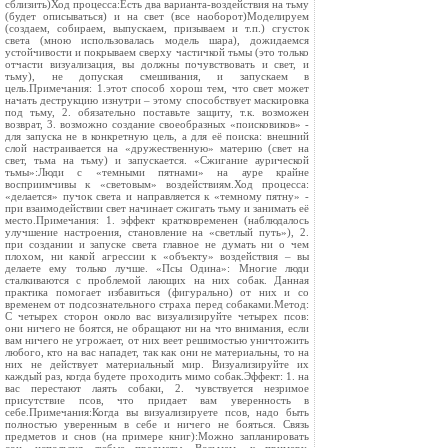
сблизить)Ход процесса:Есть два варианта-воздействия на тьму
(будет описываться) и на свет (все наоборот)Моделируем
(создаем, собираем, выпускаем, призываем и т.п.) сгусток
света (мною использовалась модель шара), дожидаемся
устойчивости и покрываем сверху частичкой тьмы (это только
отчасти визуализация, вы должны почувствовать и свет, и
тьму), не допуская смешивания, и запускаем в
цель.Примечания: 1.этот способ хорош тем, что свет может
начать деструкцию изнутри – этому способствует маскировка
под тьму, 2. обязательно поставьте защиту, т.к. возможен
возврат, 3. возможно создание своеобразных «поисковиков» -
для запуска не в конкретную цель, а для её поиска: внешний
слой настраивается на «дружественную» материю (свет на
свет, тьма на тьму) и запускается. «Сжигание аурической
тьмы»:Люди с «темными пятнами» на ауре крайне
восприимчивы к «световым» воздействиям.Ход процесса:
«делается» пучок света и направляется к «темному пятну» -
при взаимодействии свет начинает сжигать тьму и занимать её
место.Примечания: 1. эффект кратковременен (наблюдалось
улучшение настроения, становление на «светлый путь»), 2.
при создании и запуске света главное не думать ни о чем
плохом, ни какой агрессии к «объекту» воздействия – вы
делаете ему только лучше. «Псы Одина»: Многие люди
сталкиваются с проблемой лающих на них собак. Данная
практика помогает избавиться (фигурально) от них и со
временем от подсознательного страха перед собаками.Метод:
С четырех сторон около вас визуализируйте четырех псов:
они ничего не боятся, не обращают ни на что внимания, если
вам ничего не угрожает, от них веет решимостью уничтожить
любого, кто на вас нападет, так как они не материальны, то на
них не действует материальный мир. Визуализируйте их
каждый раз, когда будете проходить мимо собак.Эффект: 1. на
вас перестают лаять собаки, 2. чувствуется незримое
присутствие псов, что придает вам уверенность в
себе.Примечания:Когда вы визуализируете псов, надо быть
полностью уверенным в себе и ничего не бояться. Связь
предметов и снов (на примере книг):Можно запланировать