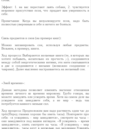
собак.
Эффект: 1. на вас перестают лаять собаки, 2. чувствуется
незримое присутствие псов, что придает вам уверенность в
себе.
Примечания: Когда вы визуализируете псов, надо быть
полностью уверенным в себе и ничего не бояться.
Связь предметов и снов (на примере книг):
Можно запланировать сон, используя любые предметы.
Возьмем, к примеру, книги.
Ход процесса: Выбираются желаемые книги (те, в которых вы
хотите побывать, желательно их прочесть ;-), соединяются
между собой энергетическими нитями, эти нити сматываются
в две и соединяются с висками (возможно соединение с
чакрами). Далее мысленно настраиваетесь на желаемый сон.
«Змей времени»:
Данная методика позволяет изменять значение отношения
времени личного ко времени мировому. Грубо говоря, вы
можете замедлять или ускорять время. Хотя на самом деле вы
ускоряете или замедляете себя, а не мир – ведь так
потребуется намного меньше сил.
Ход процесса: Предположим вам надо растянуть один час до
трёх(Перед глазами хорошо бы иметь часы). Повторяете про
себя: «я ускоряюсь – мир замедляется», смотрите на часы –
они замедляются под вашим взглядом. «Я ускоряюсь – время
замедляется», опять смотрите на часы. «Я ускоряюсь – мир
замедляется», часы идут в несколько раз медленнее.Ускорять