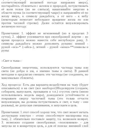
соответствующий желаемой погоде направлен вверх),
постарайтесь сблизиться с жезлом и природой, почувствовать
её всем телом (но не слиться), накапливайте энергию в
области пупка (в соответствующей чакре) и направляйте её по
жезлу вверх, к символу даждьбога, а от него - к небу
(некоторым помогает небольшое вращение жезла по или
против часовой стрелке). Далее остаётся визуализировать
желаемую погоду.
Примечания: 1. эффект не мгновенный (но в пределах 3
суток), 2. эффект усиливается при своеобразной жертве – во
время процесса можно нанести себе неглубокую рану, 3.
символы даждьбога можно дополнить рунами: зимний -
руной «иса»* («айса»), летний – руной «кеназ»**символы и
руны:
«Свет и тьма»:
Своеобразная энергетика, используются частицы тьмы или
света (не добра и зла, а именно тьмы и света). В данной
методике я предлагаю смешать эти частицы (не соединить, но
максимально сблизить).
Ход процесса: Есть два варианта-воздействия на тьму (будет
описываться) и на свет (все наоборот)Моделируем (создаем,
собираем, выпускаем, призываем и т.п.) сгусток света (мною
использовалась модель шара), дожидаемся устойчивости и
покрываем сверху частичкой тьмы (это только отчасти
визуализация, вы должны почувствовать и свет, и тьму - они
реальны), не допуская смешивания, и запускаем в цель.
Примечания: 1.этот способ хорош тем, что свет может начать
деструкцию изнутри – этому способствует маскировка под
тьму, 2. обязательно поставьте защиту, т.к. возможен возврат,
3. возможно создание своеобразных «поисковиков» - для
запуска не в конкретную цель, а для её поиска: внешний слой