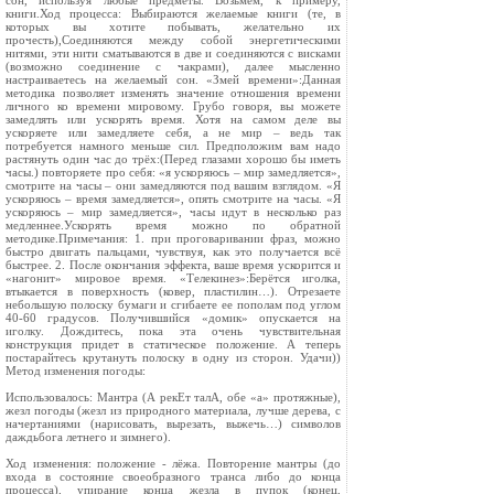
сон, используя любые предметы. Возьмем, к примеру,
книги.Ход процесса: Выбираются желаемые книги (те, в
которых вы хотите побывать, желательно их
прочесть),Соединяются между собой энергетическими
нитями, эти нити сматываются в две и соединяются с висками
(возможно соединение с чакрами), далее мысленно
настраиваетесь на желаемый сон. «Змей времени»:Данная
методика позволяет изменять значение отношения времени
личного ко времени мировому. Грубо говоря, вы можете
замедлять или ускорять время. Хотя на самом деле вы
ускоряете или замедляете себя, а не мир – ведь так
потребуется намного меньше сил. Предположим вам надо
растянуть один час до трёх:(Перед глазами хорошо бы иметь
часы.) повторяете про себя: «я ускоряюсь – мир замедляется»,
смотрите на часы – они замедляются под вашим взглядом. «Я
ускоряюсь – время замедляется», опять смотрите на часы. «Я
ускоряюсь – мир замедляется», часы идут в несколько раз
медленнее.Ускорять время можно по обратной
методике.Примечания: 1. при проговаривании фраз, можно
быстро двигать пальцами, чувствуя, как это получается всё
быстрее. 2. После окончания эффекта, ваше время ускорится и
«нагонит» мировое время. «Телекинез»:Берётся иголка,
втыкается в поверхность (ковер, пластилин…). Отрезаете
небольшую полоску бумаги и сгибаете ее пополам под углом
40-60 градусов. Получившийся «домик» опускается на
иголку. Дождитесь, пока эта очень чувствительная
конструкция придет в статическое положение. А теперь
постарайтесь крутануть полоску в одну из сторон. Удачи))
Метод изменения погоды:
Использовалось: Мантра (А рекЕт талА, обе «а» протяжные),
жезл погоды (жезл из природного материала, лучше дерева, с
начертаниями (нарисовать, вырезать, выжечь…) символов
даждьбога летнего и зимнего).
Ход изменения: положение - лёжа. Повторение мантры (до
входа в состояние своеобразного транса либо до конца
процесса), упирание конца жезла в пупок (конец,