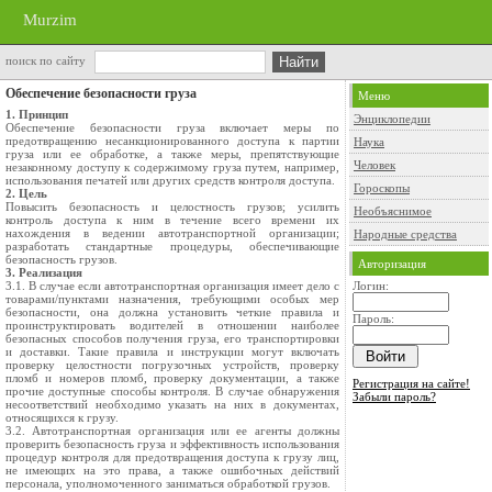
Murzim
поиск по сайту
Обеспечение безопасности груза
Меню
1. Принцип
Энциклопедии
Обеспечение безопасности груза включает меры по
предотвращению несанкционированного доступа к партии
Наука
груза или ее обработке, а также меры, препятствующие
Человек
незаконному доступу к содержимому груза путем, например,
использования печатей или других средств контроля доступа.
Гороскопы
2. Цель
Повысить безопасность и целостность грузов; усилить
Необъяснимое
контроль доступа к ним в течение всего времени их
нахождения в ведении автотранспортной организации;
Народные средства
разработать стандартные процедуры, обеспечивающие
безопасность грузов.
Авторизация
3. Реализация
3.1. В случае если автотранспортная организация имеет дело с
Логин:
товарами/пунктами назначения, требующими особых мер
безопасности, она должна установить четкие правила и
Пароль:
проинструктировать водителей в отношении наиболее
безопасных способов получения груза, его транспортировки
и доставки. Такие правила и инструкции могут включать
проверку целостности погрузочных устройств, проверку
пломб и номеров пломб, проверку документации, а также
Регистрация на сайте!
прочие доступные способы контроля. В случае обнаружения
Забыли пароль?
несоответствий необходимо указать на них в документах,
относящихся к грузу.
3.2. Автотранспортная организация или ее агенты должны
проверить безопасность груза и эффективность использования
процедур контроля для предотвращения доступа к грузу лиц,
не имеющих на это права, а также ошибочных действий
персонала, уполномоченного заниматься обработкой грузов.