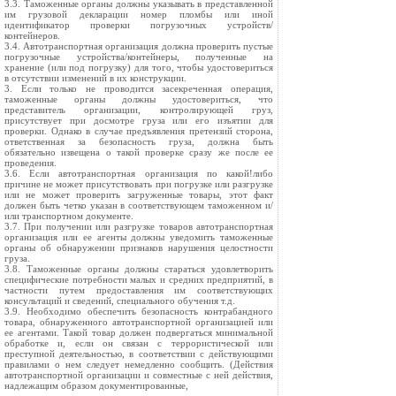
3.3. Таможенные органы должны указывать в представленной
им грузовой декларации номер пломбы или иной
идентификатор проверки погрузочных устройств/
контейнеров.
3.4. Автотранспортная организация должна проверить пустые
погрузочные устройства/контейнеры, полученные на
хранение (или под погрузку) для того, чтобы удостовериться
в отсутствии изменений в их конструкции.
3. Если только не проводится засекреченная операция,
таможенные органы должны удостовериться, что
представитель организации, контролирующей груз,
присутствует при досмотре груза или его изъятии для
проверки. Однако в случае предъявления претензий сторона,
ответственная за безопасность груза, должна быть
обязательно извещена о такой проверке сразу же после ее
проведения.
3.6. Если автотранспортная организация по какой!либо
причине не может присутствовать при погрузке или разгрузке
или не может проверить загруженные товары, этот факт
должен быть четко указан в соответствующем таможенном и/
или транспортном документе.
3.7. При получении или разгрузке товаров автотранспортная
организация или ее агенты должны уведомить таможенные
органы об обнаружении признаков нарушения целостности
груза.
3.8. Таможенные органы должны стараться удовлетворить
специфические потребности малых и средних предприятий, в
частности путем предоставления им соответствующих
консультаций и сведений, специального обучения т.д.
3.9. Необходимо обеспечить безопасность контрабандного
товара, обнаруженного автотранспортной организацией или
ее агентами. Такой товар должен подвергаться минимальной
обработке и, если он связан с террористической или
преступной деятельностью, в соответствии с действующими
правилами о нем следует немедленно сообщить. (Действия
автотранспортной организации и совместные с ней действия,
надлежащим образом документированные,