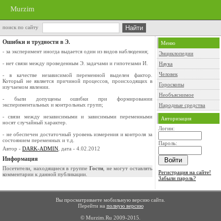
Murzim
поиск по сайту
Ошибки и трудности в Э.
Меню
- за эксперимент иногда выдается один из видов наблюдения;
Энциклопедии
- нет связи между проведенным Э. задачами и гипотезами И.
Наука
Человек
- в качестве независимой переменной выделен фактор.
Который не является причиной процессов, происходящих в
Гороскопы
изучаемом явлении.
Необъяснимое
- были допущены ошибки при формировании
экспериментальных и контрольных групп;
Народные средства
- связи между независимыми и зависимыми переменными
Авторизация
носят случайный характер.
Логин:
- не обеспечен достаточный уровень измерения и контроля за
состоянием переменных и т.д.
Пароль:
Автор -
DARK-ADMIN
, дата - 4.02.2012
Информация
Посетители, находящиеся в группе
Гости
, не могут оставлять
Регистрация на сайте!
комментарии к данной публикации.
Забыли пароль?
Вы просматриваете мобильную версию сайта.
Перейти на
полную версию
© Murzim.Ru 2009-2015.