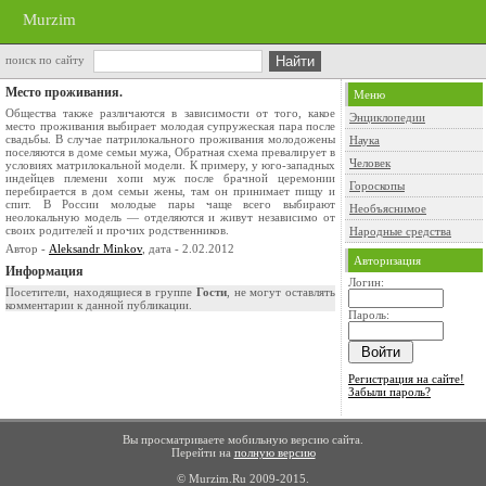
Murzim
поиск по сайту
Место проживания.
Меню
Общества также различаются в зависимости от того, какое
Энциклопедии
место проживания выбирает молодая супружеская пара после
свадьбы. В случае патрилокального проживания молодожены
Наука
поселяются в доме семьи мужа, Обратная схема превалирует в
Человек
условиях матрилокальной модели. К приме­ру, у юго-западных
индейцев племени хопи муж после брачной церемонии
Гороскопы
перебирается в дом семьи жены, там он принимает пищу и
спит. В России молодые пары чаще всего выбирают
Необъяснимое
неолокальную модель — отделяются и живут независимо от
своих родителей и прочих родственников.
Народные средства
Автор -
Aleksandr Minkov
, дата - 2.02.2012
Авторизация
Информация
Логин:
Посетители, находящиеся в группе
Гости
, не могут оставлять
комментарии к данной публикации.
Пароль:
Регистрация на сайте!
Забыли пароль?
Вы просматриваете мобильную версию сайта.
Перейти на
полную версию
© Murzim.Ru 2009-2015.