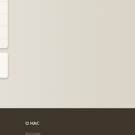
О НАС
Мурзим