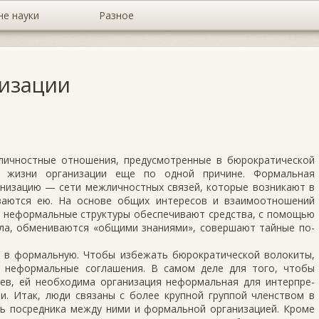
не науки
Разное
изации
личностные отноше­ния, предусмотренные в бюрократической
ям жизни организации еще по одной причине. Формальная
низа­цию — сети межличностных связей, которые возникают в
ываются ею. На основе общих интересов и взаимоотношений
и неформальные структуры обеспечивают средства, с помощью
ила, обмениваются «общими знаниями», совершают тайные по­
 в формальную. Чтобы избежать бюрократической волокиты,
м неформальные соглашения. В самом деле для того, чтобы
ев, ей необходима организация неформальная для интерпре­
и. Итак, люди связаны с более крупной группой членством в
ль посредника между ними и формальной ор­ганизацией. Кроме