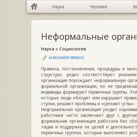
Наука
Человек
В
Неформальные орган
Наука
»
Социология
ALEKSANDR MINKOV
Правила, постановления, процедуры и меж
структуре, редко соот­ветствуют реали
организация порождает неформальную орга
фор­мальной организации, но не предпис
индивиды формируют пер­вичные группы. Эт
которых люди обходят или нарушают пра­в
ступки, решают проблемы и «срезают углы».
Неформальная организация уходит корнями
работники часто заключают друг с друго
формальная организация работала без сбо
тации и поддержки ее целей и деятельност
первичных группах, кото­рые выполняют ро