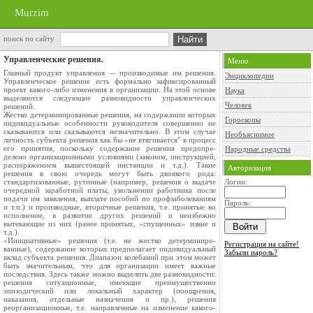
Murzim
поиск по сайту
Управленческие решения.
Меню
Главный продукт управления — произ­водимые им решения.
Энциклопедии
Управленческое решение есть формально зафиксированный
проект какого-либо изменения в организации. На этой основе
Наука
выделяются следующие разновидности управлен­ческих
Человек
решений.
Жестко детерминированные решения, на содержа­нии которых
Гороскопы
индивидуальные особенности руководителя совер­шенно не
сказываются или сказываются незначительно. В этом случае
Необъяснимое
личность субъекта решения как бы «не втягивается" в процесс
его принятия, поскольку содержание решения предопре­
Народные средства
делено организационными условиями (законом, инструкцией,
распоряжением вышестоящей инстанции и т.д.). Такие
Авторизация
решения в свою очередь могут быть двоякого рода:
стандартизованные, ру­тинные (например, решения о выдаче
Логин:
очередной заработной платы, увольнении работника после
подачи им заявления, выпла­те пособий по профзаболеваниям
Пароль:
и т.п.) и производные, вторич­ные решения, т.е. принятые во
исполнение, в развитие других решений и неизбежно
вытекающие из них (ранее принятых, «спущенных» извне и
т.д.).
«Инициативные» решения (т.е. не жестко детерминиро­
Регистрация на сайте!
ванные), содержание которых предполагает индивидуальный
Забыли пароль?
вклад субъекта решения. Диапазон колебаний при этом может
быть значительным, что для организации имеет важные
послед­ствия. Здесь также можно выделить две разновидности:
решения ситуационные, имеющие преимущественно
эпизодический или ло­кальный характер (поощрения,
наказания, отдельные назначения и пр.), решения
реорганизационные, т.е. направленные на изме­нение какого-