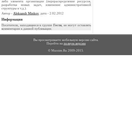
либо элемента организации (перераспределение ре­сурсов,
разработка новых задач, изменение административной
структуры и т.д.).
Автор -
Aleksandr Minkov
, дата - 2.02.2012
Информация
Посетители, находящиеся в группе
Гости
, не могут оставлять
комментарии к данной публикации.
Вы просматриваете мобильную версию сайта.
Перейти на
полную версию
© Murzim.Ru 2009-2015.