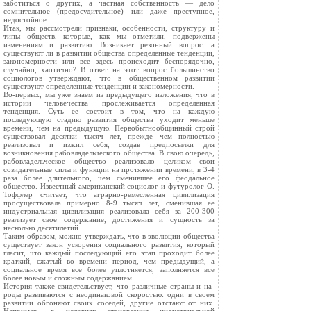
заботиться о других, а частная собственность — дело
сомнительное (предосудительное) или даже преступное,
недостойное.
Итак, мы рассмотрели признаки, особенности, структуру и
типы обществ, которые, как мы отметили, подвержены
изменени­ям и развитию. Возникает резонный вопрос: а
существуют ли в развитии общества определенные тенденции,
закономерности или все здесь происходит беспорядочно,
случайно, хаотично? В ответ на этот вопрос большинство
социологов утверждают, что в обще­ственном развитии
существуют определенные тенденции и зако­номерности.
Во-первых, мы уже знаем из предыдущего изложения, что в
истории человечества прослеживается определенная
тенденция. Суть ее состоит в том, что на каждую
последующую стадию развития общества уходит меньше
времени, чем на предыдущую. Первобытнообщинный строй
существовал десятки тысяч лет, пре­жде чем полностью
реализовал и изжил себя, создав предпосылки для
возникновения рабовладельческого общества. В свою очередь,
рабовладельческое общество реализовало целиком свои
созида­тельные силы и функции на протяжении времени, в 3-4
раза более длительного, чем сменившее его феодальное
общество. Известный американский социолог и футуролог О.
Тоффлер считает, что аграрно-ремесленная цивилизация
просуществовала примерно 8-9 тысяч лет, сменившая ее
индустриальная цивилизация реализовала себя за 200-300
реализует свое содержание, достижения и сущность за
несколько десятилетий.
Таким образом, можно утверждать, что в эволюции общест­ва
существует закон ускорения социального развития, который
гласит, что каждый последующий его этап проходит более
крат­кий, сжатый во времени период, чем предыдущий, а
социальное время все более уплотняется, заполняется все
более новым и сложным содержанием.
История также свидетельствует, что различные страны и на­
роды развиваются с неодинаковой скоростью: одни в своем
разви­тии обгоняют своих соседей, другие отстают от них.