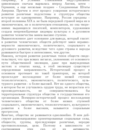
Например, в условиях становления индустриальной
цивилизации сначала вы­рвалась вперед Англия, затем -
Германия, а еще несколько позд­нее - Соединенные Штаты
Америки. Причем в этот процесс уско­рения исторического
развития различные подсистемы и структуры общества
вступают не одновременно. Например, Россия середи­ны -
второй половины XIX в. не была передовой страной мира ни в
экономическом, ни в политическом отношении, но она творе­
ниями выдающихся писателей, композиторов, художников
создала непревзойденные шедевры культуры и в духовном
развитии чело­вечества заняла высшие ступени.
Вышеизложенное дает основание для вывода, который гла­сит:
в развитии человеческих обществ действует закон неравно­
мерности экономического, политического, социального и
духовно­го развития, вследствие чего одни страны и народы
развиваются быстрее и интенсивнее, чем другие.
Наконец, история развития различных типов обществ свиде­
тельствует, что при всяких зигзагах, уклонениях от основного
пути общественной эволюции, даже при вынужденных
застоях и откатах назад, в этой эволюции существует
определенная направлен­ность. Исторический процесс в
основном протекает по такой тра­ектории, на которой
происходит восхождение от более низкой ступени
технологического, экономического, политического, куль­
турного развития - к более высокой. Нет ни одного общества,
в котором бы не улучшались орудия труда, не возрастала его
произ­водительность, не совершенствовались бы
территориальная струк­тура общества и государственная его
организация. Всемирно-исторический процесс восхождения
человеческого общества от более низких ступеней
социального, экономического, технологи­ческого, культурного
развития к более высоким, называется соци­альным
прогрессом.
Конечно, общество не развивается однолинейно. В нем дей­
ствуют разнонаправлено ориентированные социальные силы,
общности, группы, преследующие различные, нередко
противопо­ложные, цели. Поэтому в зависимости от
соотношения этих сил, от их активности,