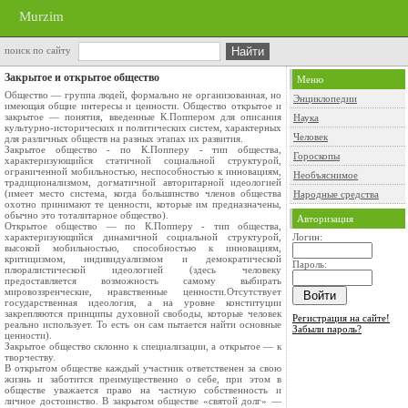
Murzim
поиск по сайту
Закрытое и открытое общество
Меню
Общество — группа людей, формально не организованная, но
Энциклопедии
имеющая общие интересы и ценности. Общество открытое и
закрытое — понятия, введенные К.Поппером для описания
Наука
культурно-исторических и политических систем, характерных
Человек
для различных обществ на разных этапах их развития.
Закрытое общество - по К.Попперу - тип общества,
Гороскопы
характеризующийся статичной социальной структурой,
ограниченной мобильностью, неспособностью к инновациям,
Необъяснимое
традиционализмом, догматичной авторитарной идеологией
(имеет место система, когда большинство членов общества
Народные средства
охотно принимают те ценности, которые им предназначены,
обычно это тоталитарное общество).
Авторизация
Открытое общество — по К.Попперу - тип общества,
характеризующийся динамичной социальной структурой,
Логин:
высокой мобильностью, способностью к инновациям,
критицизмом, индивидуализмом и демократической
Пароль:
плюралистической идеологией (здесь человеку
предоставляется возможность самому выбирать
мировоззренческие, нравственные ценности.Отсутствует
государственная идеология, а на уровне конституции
закрепляются принципы духовной свободы, которые человек
Регистрация на сайте!
реально использует. То есть он сам пытается найти основные
Забыли пароль?
ценности).
Закрытое общество склонно к специализации, а открытое — к
творчеству.
В открытом обществе каждый участник ответственен за свою
жизнь и заботится преимущественно о себе, при этом в
обществе уважается право на частную собственность и
личное достоинство. В закрытом обществе «святой долг» —