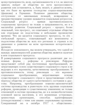
целеустремленности, воли, организованности и т.п. во многом
зависит, пойдет ли общество по пути прогрессивного
развития или остановится, а, быть может, и двинется вспять,
как это было во времена господства социал-национализма
(фашизма) в Германии. Попятное движение общества,
отступление от завое­ванных позиций, возвращение к
предшествующему уровню назы­вается социальным регрессом.
Социальный регресс - прямая про­тивоположность
социальному прогрессу не только в направленно­сти, но и в
масштабах развития. Социальный регресс - процесс бо­лее
локальный, чем прогресс, он охватывает отдельные общества
или отдельные их подсистемы и небольшие промежутки
времени. Что же касается социального прогресса, то это -
глобальный про­цесс, охватывающий все компоненты и
подсистемы общества во всех его регионах и странах в их
движении и развитии на всем протяжении исторического
времени.
Исходя их изложенного, мы можем утверждать, что одной из
важных закономерностей развития общества является наличие
в нем социального прогресса.
В развертывании социального прогресса различают две ос­
новных формы - реформы и революцию. Реформа
представляет собой ряд постепенных преобразований, не
затрагивающих основ существующего социального строя и не
ведущих к его коренному, качественному преобразованию. В
противоположность этому ре­волюция - это коренное
социальное преобразование, затрагивающее основы
существующего социального строя и представляющее собой
переход общества от одного качественного состояния к дру­
гому. Например, преобразование планово-экономической
системы производства в рыночную- есть крупная социальная
реформа, приводящая к существенному изменению не только
отношений в системе производства, но и в жизнеобеспечении
основной массы населения, в его жизненных установках,
ценностных ориентациях, способах идентификации
(отождествления) с теми или иными со­циальными группами.
Совершенный же в октябре 1917 г. общест­венно-