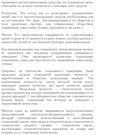
принимает институциональные средства, но игнорирует цели,
к которым он должен стремиться с помощью этих средств.
Ретритизм. Это отход как от культурных, традиционных
целей, так и от институциональных средств, необходимых для
их достижения. Это люди. Дистанцирующиеся от общества в
силу различных причин, или отверженные обществом
(наркоманы, алкоголики, бомжи, мигранты и так далее.)
Мятеж. Его представитель отказывается от существующих
целей и средств и стремится создать новую систему идеалов и
ценностей, путей их достижения (бунтари, революционеры).
Рассматривая аномию как социальную дезорганизацию можно
ее трактовать как механизм детерминации девиантного
поведения. Она провоцирует различные социальные
отклонения, такие как преступность, наркомания, алкоголизм,
суицид.
Опираясь на типологию социального поведения, были
выделены модели социальной адаптации личности к
выработанным в обществе культурным нормам. Так
нормативная личность–та, черты которой лучше всего
выражают данную культуру, как идеал личности данной
культуры. Модальная личность – статистически более
распространена как распространенный тип отклоняющихся от
идеала вариаций. С нестабильностью общества становится все
больше людей, социальный тип которых не совпадает с
нормативной личностью.
Мертон один из наиболее выдающихся неортодоксальных
представителей структурно-функционального анализа,
который синтезировал количественный и качественный
социальный анализ, внес вклад в теоретическую социологию и
социологию среднего уровня – социологию науки,
рассматривал социологическую парадигму не только как
теорию, но и социальную технологию.