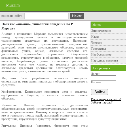
Murzim
поиск по сайту
Понятие «аномия», типология поведения по Р.
Меню
Мертону
Энциклопедии
Аномия в понимании Мертона вызывается несоответствием
Наука
между культурными целями и институциональными,
узаконенными средствами их достижения. Например,
Человек
универсальной целью, предписываемой американской
культурой всем членам американского общества, является
Гороскопы
финансовый успех, однако, легальные средства его
достижения чрезвычайно ограничены. Социальное
Необъяснимое
неравенство, существующее в обществе, наличие массовой
Народные средства
нищеты, безработицы, резкое социальное расслоение
заставляют часть его членов, не имеющих доступа к
легальным средствам достижения благополучия, искать
Авторизация
незаконные пути достижения поставленных целей.
Логин:
Мертоном была разработана типология поведения,
основанная на отношении индивида к общепринятым целям и
Пароль:
средствам.
Конформность. Конформист принимает цели и средства,
одобряемые в обществе, и является лояльным членом
общества.
Регистрация на сайте!
Забыли пароль?
Инновация. Новатор стремится к достижению
общепризнанных целей неинституциональными средствами,
включая криминальные. Новатор в широком смысле слова –
это и генератор новых идей, ломающий старые традиции, и
преступник, нарушающий существующий закон.
Ритуализм. Индивид (например, бюрократ) при этом