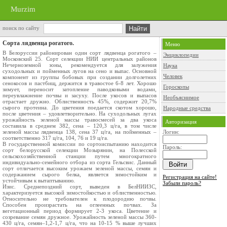
Murzim
поиск по сайту
Сорта лядвенца рогатого.
Меню
В Белоруссии районирован один сорт лядвенца рогатого –
Энциклопедии
Московский 25. Сорт селекции НИИ центральных районов
Нечерноземной зоны, рекомендуется для залужения
Наука
суходольных и пойменных лугов на сено и выпас. Основной
Человек
компонент из группы бобовых при создании долголетних
сенокосов и пастбищ, держится в травостое 6-8 лет. Хорошо
Гороскопы
зимует, переносит затопление паводковыми водами,
переувлажнение почвы и засуху. После укосов и выпасов
Необъяснимое
отрастает дружно. Облиственность 45%, содержит 20,7%
сырого протеина. До цветения поедается скотом хорошо,
Народные средства
после цветения – удовлетворительно. На суходольных лугах
урожайность зеленой массы травосмесей за два укоса
Авторизация
составила в среднем 382, сена – 120,3 ц/га, в том числе
зеленой массы лядвенца 138, сена 37 ц/га, на пойменных –
Логин:
соответственно 317 ц/га, 104, 76 и 19 ц/га.
В государственной комиссии по сортоиспытанию находится
Пароль:
сорт белорусской селекции Мозырянин, на Полесской
сельскохозяйственной станции путем многократного
индивидуально-семейного отбора из сорта Гельсвис. Данный
сорт отличается высоким урожаем зеленой массы, семян и
содержанием сырого белка, является зимостойким и
Регистрация на сайте!
устойчивым к вытаптыванию.
Забыли пароль?
Изис. Среднепоздний сорт, выведен в БелНИИЗС,
характеризуется высокой зимостойкостью и облиственностью.
Относительно не требователен к плодородию почвы.
Способен произрастать на оглеенных почвах. За
вегетационный период формирует 2-3 укоса. Цветение и
созревание семян дружное. Урожайность зеленой массы 360-
430 ц/га, семян–1,2-1,7 ц/га, что на 10-15 % выше лучших