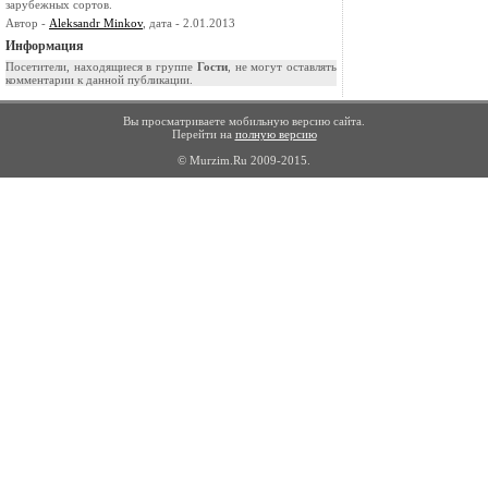
зарубежных сортов.
Автор -
Aleksandr Minkov
, дата - 2.01.2013
Информация
Посетители, находящиеся в группе
Гости
, не могут оставлять
комментарии к данной публикации.
Вы просматриваете мобильную версию сайта.
Перейти на
полную версию
© Murzim.Ru 2009-2015.