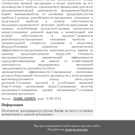
стоимостью валовой пролдукции и всеми затратами на его
производства.4.приболь- характеризует финансовый результат
предпринимательской деятельности предприятия.Приболь
бывает валовая,приболь от реализаци продукции,чистая
приболь.5.уровень рентабельности-процентное отношение к
полученной приболи к полной себестоимости
продукции.характеризует величину приболи,приходящая на
еденицу потребленных ресурсов.6.уровень окупасемости
затрат-отношение денжной выручки к комерческкой или
полной себестоимости в процент.7.показатели
рентабельности-процентное отношение приболи к
среднеегодовой стоимости основных и оборотных
фондов.Основные показктели экономической
эффективности:продуктивность животных,расход кармов на
единицу продукции,затраты труда,себе стоимость
продукции.Снижение эконмической эффективности
определяетсявнешними -не зависит от хозяйственной
деятельности предприятия;и внутренней
-продуктивность,урожайность.Пути повышения
экономической эффективности:1.применение интенсивно
ресурсосберегающей технологи производств.2.использование
высокопродуктивного пород скота,сортов
растения.3.создание прочной и устойчивой кормовой
базы.4.четкая организация труда.5.повышение качества
продукции.6.повышение уровня механизации.7.успешная
реализация продукции.
Автор -
DARK-ADMIN
, дата - 9.08.2014
Информация
Посетители, находящиеся в группе
Гости
, не могут оставлять
комментарии к данной публикации.
Вы просматриваете мобильную версию сайта.
Перейти на
полную версию