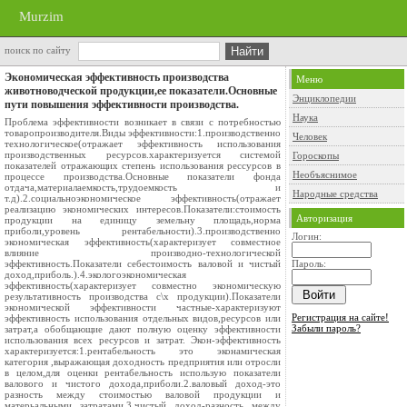
Murzim
поиск по сайту
Экономическая эффективность производства
Меню
животноводческой продукции,ее показатели.Основные
Энциклопедии
пути повышения эффективности производства.
Наука
Проблема эффективности возникает в связи с потребностью
товаропроизводителя.Виды эффективности:1.производственно
Человек
технологическое(отражает эффективность использования
производственных ресурсов.характеризуется системой
Гороскопы
показателей отражающих степень использования рессурсов в
Необъяснимое
процессе производства.Основные показатели фонда
отдача,материалаемкость,трудоемкость и
Народные средства
т.д).2.социальноэкономическое эффективность(отражает
реализацию экономических интересов.Показатели:стоимость
Авторизация
продукции на единицу земельну площадь,норма
приболи,уровень рентабельности).3.производственно
Логин:
экономическая эффективность(характеризует совместное
влияние производно-технологической
эффективность.Показатели себестоимость валовой и чистый
Пароль:
доход,приболь.).4.экологоэкономическая
эффективность(характеризует совместно экономическую
результативность производства с\х продукции).Показатели
экономической эффективности частные-характеризуют
Регистрация на сайте!
эффективность использования отдельных видов,ресурсов или
Забыли пароль?
затрат,а обобщающие дают полную оценку эффективности
использования всех ресурсов и затрат. Экон-эффективность
характеризуется:1.рентабельность это эконамическая
категория ,выражающая доходность предприятия или отросли
в целом,для оценки рентабельность использую показатели
валового и чистого дохода,приболи.2.валовый доход-это
разность между стоимостью валовой продукции и
матерьальными затратами.3.чистый доход-разность между