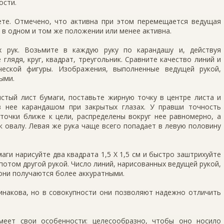
ости.
ете. Отмечено, что активна при этом перемещается ведущая
я в одном и том же положении или менее активна.
 рук. Возьмите в каждую руку по карандашу и, действуя
глядя, круг, квадрат, треугольник. Сравните качество линий и
ческой фигуры. Изображения, выполненные ведущей рукой,
ыми.
стый лист бумаги, поставьте жирную точку в центре листа и
 нее карандашом при закрытых глазах. У правши точность
точки ближе к цели, распределены вокруг нее равномерно, а
 овалу. Левая же рука чаще всего попадает в левую половину
аги нарисуйте два квадрата 1,5 X 1,5 см и быстро заштрихуйте
отом другой рукой. Число линий, нарисованных ведущей рукой,
 они получаются более аккуратными.
инакова, но в совокупности они позволяют надежно отличить
меет свои особенности: целесообразно, чтобы оно носило