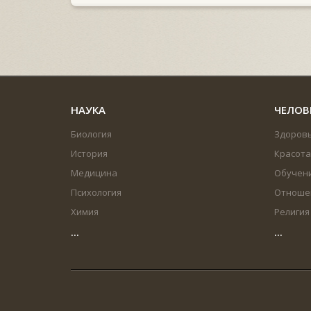
НАУКА
ЧЕЛОВ
Биология
Здоров
История
Красота
Медицина
Обучен
Психология
Отноше
Химия
Религия
...
...