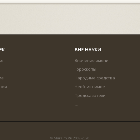
ЕК
ВНЕ НАУКИ
ье
Значение имени
Гороскопы
ие
Народные средства
ния
Необъяснимое
Предсказатели
...
© Murzim.Ru 2009-2020.