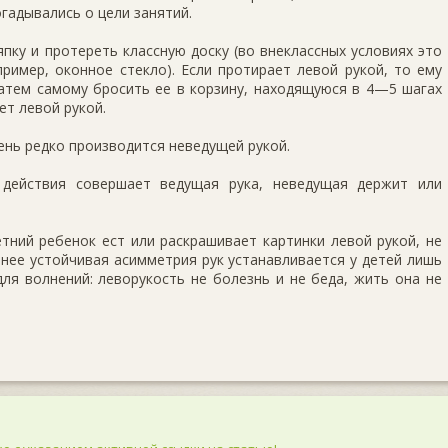
огадывались о цели занятий.
япку и протереть классную доску (во внеклассных условиях это
ример, оконное стекло). Если протирает левой рукой, то ему
атем самому бросить ее в корзину, находящуюся в 4—5 шагах
ет левой рукой.
нь редко производится неведущей рукой.
 действия совершает ведущая рука, неведущая держит или
етний ребенок ест или раскрашивает картинки левой рукой, не
енее устойчивая асимметрия рук устанавливается у детей лишь
для волнений: леворукость не болезнь и не беда, жить она не