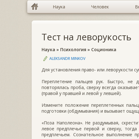
Наука
Человек
В
Тест на леворукость
Наука
»
Психология
»
Соционика
ALEKSANDR MINKOV
Для установления право- или леворукости с
Переплетение пальцев рук. Быстро, не 
повторялась проба, сверху всегда оказывае
(правой у правшей и левой у левшей).
Измените положение переплетенных пальц
подготовки (обдумывания) и вызывает ощущ
«Поза Наполеона». Не раздумывая, скрестит
левое предплечье первой и сверху, тогда
предплечьем. Сознательное выполнение пр