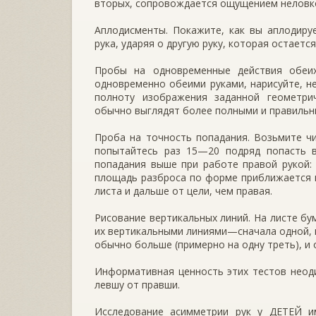
вторых, сопровождается ощущением неловк
Аплодисменты. Покажите, как вы аплодиру
рука, ударяя о другую руку, которая остаетс
Пробы на одновременные действия обеих
одновременно обеими руками, нарисуйте, не 
полноту изображения заданной геометри
обычно выглядят более полными и правильн
Проба на точность попадания. Возьмите чи
попытайтесь раз 15—20 подряд попасть в
попадания выше при работе правой рукой: 
площадь разброса по форме приближается к
листа и дальше от цели, чем правая.
Рисование вертикальных линий. На листе бум
их вертикальными линиями—сначала одной, п
обычно больше (примерно на одну треть), и
Информативная ценность этих тестов неод
левшу от правши.
Исследование асимметрии рук у ДЕТЕЙ и