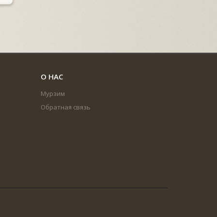
О НАС
Мурзим
Обратная связь