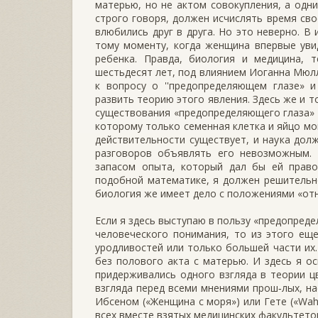
матерью, но не актом совокупления, а одни
строго говоря, должен исчислять время сво
влюбились друг в друга. Но это неверно. В
тому моменту, когда женщина впервые уви
ребенка. Правда, биология и медицина, т
шестьдесят лет, под влиянием Иоганна Мюлл
к вопросу о ''предопределяющем глазе» 
развить теорию этого явления. Здесь же и 
существования «предопределяющего глаза» т
которому только семенная клетка и яйцо мо
действительности существует, и наука дол
разговоров объявлять его невозможным. 
запасом опыта, который дал бы ей право
подобной математике, я должен решительн
биология же имеет дело с положениями «отн
Если я здесь выступаю в пользу «предопред
человеческого понимания, то из этого еще
уродливостей или только большей части их
без полового акта с матерью. И здесь я о
придерживались одного взгляда в теории цв
взгляда перед всеми мнениями прош‑лыx, на
Ибсеном («Женщина с моря») или Гете («Wah
всех вместе взятых медицинских факультето