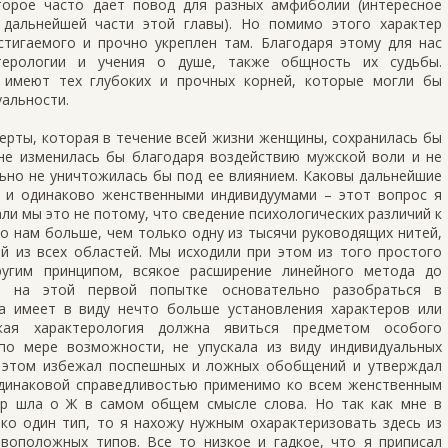
орое часто дает повод для разных амфиболии (интересное
 дальнейшей части этой главы). Но помимо этого характер
тигаемого и прочно укреплен там. Благодаря этому для нас
терологии и учения о душе, также общность их судьбы.
 имеют тех глубоких и прочных корней, которые могли бы
уальности.
ерты, которая в течение всей жизни женщины, сохранилась бы
 не изменилась бы благодаря воздействию мужской воли и не
льно не уничтожилась бы под ее влиянием. Каковы дальнейшие
 и одинаково женственными индивидуумами – этот вопрос я
ли мы это не потому, что сведение психологических различий к
 нам больше, чем только одну из тысячи руководящих нитей,
й из всех областей. Мы исходили при этом из того простого
ругим принципом, всякое расширение линейного метода до
сь на этой первой попытке основательно разобраться в
ка имеет в виду нечто больше установления характеров или
кая характерология должна явиться предметом особого
по мере возможности, не упускала из виду индивидуальных
и этом избежал поспешных и ложных обобщений и утверждал
 одинаковой справедливостью применимо ко всем женственным
ор шла о Ж в самом общем смысле слова. Но так как мне в
ко один тип, то я нахожу нужным охарактеризовать здесь из
воположных типов. Все то низкое и гадкое, что я приписал