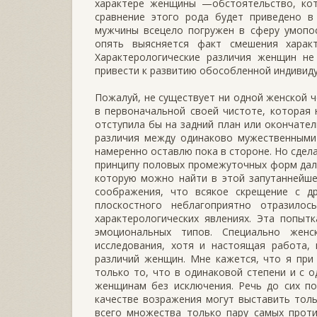
характере женщины —обстоятельство, кот
сравнение этого рода будет приведено в
мужчины всецело погружен в сферу умопос
опять выясняется факт смешения харак
Характерологические различия женщин не
привести к развитию обособленной индивид
Пожалуй, не существует ни одной женской ч
в первоначальной своей чистоте, которая
отступила бы на задний план или окончате
различия между одинаково мужественными
намеренно оставлю пока в стороне. Но сдела
принципу половых промежуточных форм дало
которую можно найти в этой запутаннейше
соображения, что всякое скрещение с д
плоскостного неблагоприятно отразило
характерологических явлениях. Эта попыт
эмоциональных типов. Специально женс
исследования, хотя и настоящая работа, 
различий женщин. Мне кажется, что я пр
только то, что в одинаковой степени и с
женщинам без исключения. Речь до сих п
качестве возражения могут выставить толь
всего множества только пару самых проти