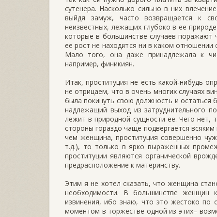
сутенера. Насколько сильно в них влечение
выйдя замуж, часто возвращается к св
неизвестных, лежащих глубоко в ее природ
которые в большинстве случаев поражают ч
ее рост не находится ни в каком отношении
Мало того, она даже принадлежала к чис
например, финикиян.
Итак, проституция не есть какой‑нибудь о
не отрицаем, что в очень многих случаях ви
была покинуть свою должность и остаться б
надлежащий выход из затруднительного по
лежит в природной сущности ее. Чего нет, 
стороны гораздо чаще подвергается всяким
чем женщина, проституция совершенно чужд
т.д.), то только в ярко выраженных пром
проституции являются органической врожд
предрасположение к материнству.
Этим я не хотел сказать, что женщина ста
необходимости. В большинстве женщин 
извинения, ибо знаю, что это жестоко по
моментом в торжестве одной из этих– воз