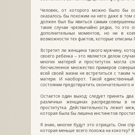
Человек, от которого можно было бы ож
оказалось бы похожим на него даже в том с
должен был бы явиться самым совершенны
такие случаи чрезвычайно редки, то это 
дополнительных моментов, но ни в кое
возможности тех фактов, которые описаны 
Встретит ли женщина такого мужчину, кото
своего ребенка – это является делом случа
многих матерей и проституток могла сл
бесчисленное множество примеров соверше
всей своей жизни не встретиться с таким 
матери. И наоборот. Такой единственны
состоянии предотвратить окончательного и
Остается один выход: следует принять дв
различных женщинах распределены в н
проститутка. Действительность лежит меж
которая была бы лишена инстинктов простит
Я знаю, многие будут это отрицать. Они сп
которая меньше всего похожа на кокотку? Я 