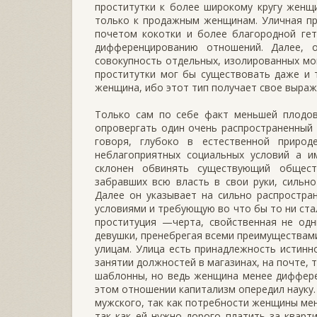
проститутки к более широкому кругу женщи
только к продажным женщинам. Уличная пр
почетом кокотки и более благородной гет
дифференцированию отношений. Далее, 
совокупность отдельных, изолированных мо
проститутки мог бы существовать даже и 
женщина, ибо этот тип получает свое выра
Только сам по себе факт меньшей плодов
опровергать один очень распространенный 
говоря, глубоко в естественной природ
неблагоприятных социальных условий а и
склонен обвинять существующий общест
забравших всю власть в свои руки, сильн
Далее он указывает на сильно распростра
условиями и требующую во что бы то ни ста
проституция —черта, свойственная не одн
девушки, пренебрегая всеми преимуществам
улицам. Улица есть принадлежность истин
занятии должностей в магазинах, на почте, 
шаблонны, но ведь женщина менее диффере
этом отношении капитализм опередил науку.
мужского, так как потребности женщины мен
так как ей нужно дорого платить за кварт