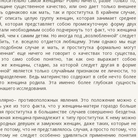
тносительно самой женщины? Ровно ничего, разве только то,
нщине существенное качество, или оно дает только внешнее
 одинаково как мать, так и проститутка. В крайнем случае,
 описать целую группу женщин, которая занимает среднее
й, которая представляет собою промежуточную форму двух
итали необходимым особо подчеркнуть тот факт, что женщина
тей, чем к самим детям. Но иногда под „возлюбленной“ следует
ить, т.е. всецело отдается любящему. Этим однако мы еще
 подобном случае и мать, и проститутка формально могут
енная“ еще ничего не говорит о качествах того существа,
, это само собою понятно, так как оно выражает собою
 же женщины, стадию, за которой следует другая в форме
нной“ является только случайным признаком ее личности, то
дразделение. Ведь материнство содержит в себе нечто более
что женщина родила. Эта именно более глубокая сущность
нашего исследования.
полярно– противоположных явления. Это положение можно с
ь уже из того факта, что у женщины‑матери гораздо больше
ная проститутка в большинстве случаев совершенно бездетна.
ажная женщина принадлежит к типу проститутки. К нему можно
ородных девушек и замужних женщин, даже таких, которые не
е потому, что не представлялось случая, а просто потому, что
этому не следует особенно удивляться применению понятия