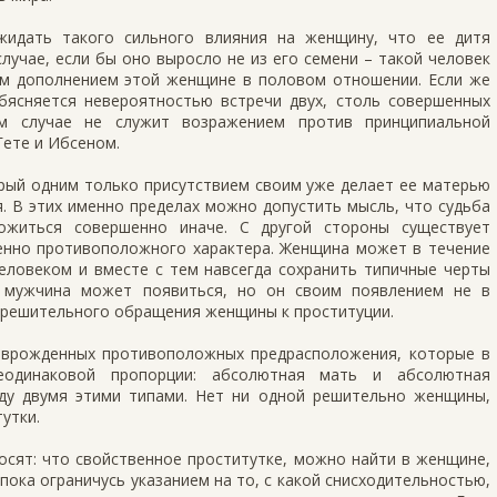
идать такого сильного влияния на женщину, что ее дитя
лучае, если бы оно выросло не из его семени – такой человек
м дополнением этой женщине в половом отношении. Если же
обясняется невероятностью встречи двух, столь совершенных
м случае не служит возражением против принципиальной
Гете и Ибсеном.
рый одним только присутствием своим уже делает ее матерью
я. В этих именно пределах можно допустить мысль, что судьба
ожиться совершенно иначе. С другой стороны существует
нно противоположного характера. Женщина может в течение
человеком и вместе с тем навсегда сохранить типичные черты
й мужчина может появиться, но он своим появлением не в
 решительного обращения женщины к проституции.
а врожденных противоположных предрасположения, которые в
еодинаковой пропорции: абсолютная мать и абсолютная
ду двумя этими типами. Нет ни одной решительно женщины,
утки.
росят: что свойственное проститутке, можно найти в женщине,
пока ограничусь указанием на то, с какой снисходительностью,