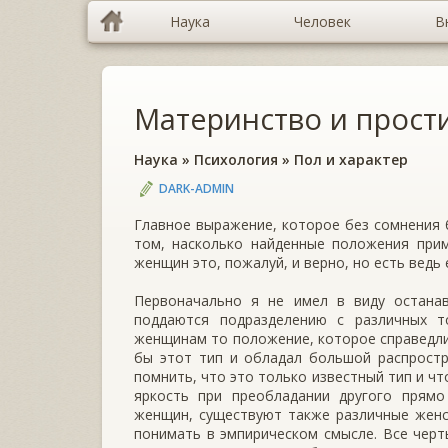
Наука
Человек
В
Материнство и прост
Наука
»
Психология
»
Пол и характер
DARK-ADMIN
Главное выражение, которое без сомнения 
том, насколько найденные положения при
женщин это, пожалуй, и верно, но есть ведь
Первоначально я не имел в виду остана
поддаются подразделению с различных т
женщинам то положение, которое справедлив
бы этот тип и обладал большой распростр
помнить, что это только известный тип и ч
яркость при преобладании другого прямо
женщин, существуют также различные женск
понимать в эмпирическом смысле. Все чер