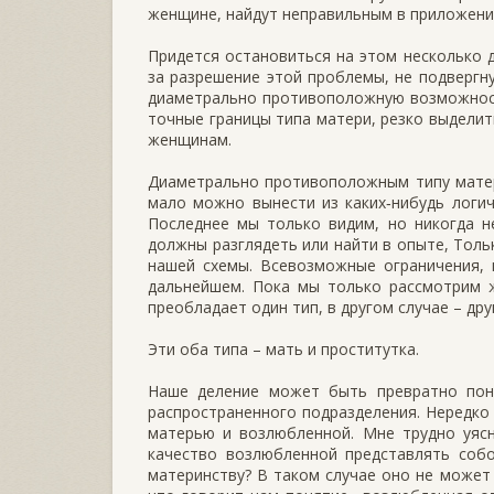
женщине, найдут неправильным в приложени
Придется остановиться на этом несколько д
за разрешение этой проблемы, не подверг
диаметрально противоположную возможност
точные границы типа матери, резко выделит
женщинам.
Диаметрально противоположным типу матер
мало можно вынести из каких‑нибудь логи
Последнее мы только видим, но никогда н
должны разглядеть или найти в опыте, Толь
нашей схемы. Всевозможные ограничения, 
дальнейшем. Пока мы только рассмотрим ж
преобладает один тип, в другом случае – дру
Эти оба типа – мать и проститутка.
Наше деление может быть превратно поня
распространенного подразделения. Нередко
матерью и возлюбленной. Мне трудно уясн
качество возлюбленной представлять соб
материнству? В таком случае оно не может