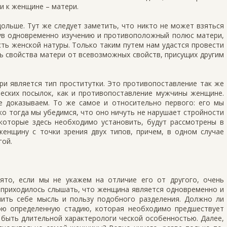
и к женщине – матери.
ольше. Тут же следует заметить, что никто не может взяться
нув одновременно изучению и противоположный полюс матери,
ь женской натуры. Только таким путем нам удастся провести
ь свойства матери от всевозможных свойств, присущих другим
и является тип проститутки. Это противопоставление так же
ческих посылок, как и противопоставление мужчины женщине.
е доказываем. То же самое и относительно первого: его мы
ко тогда мы убедимся, что оно ничуть не нарушает стройности
которые здесь необходимо установить, будут рассмотрены в
енщину с точки зрения двух типов, причем, в одном случае
гой.
то, если мы не укажем на отличие его от другого, очень
 приходилось слышать, что женщина является одновременно и
ить себе мысль и пользу подобного разделения. Должно ли
ою определенную стадию, которая необходимо предшествует
 быть длительной характерологи ческой особенностью. Далее,