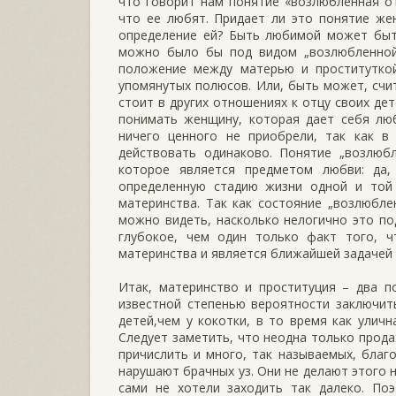
что говорит нам понятие «возлюбленная о
что ее любят. Придает ли это понятие же
определение ей? Быть любимой может быть
можно было бы под видом „возлюбленной“
положение между матерью и проститутко
упомянутых полюсов. Или, быть может, сч
стоит в других отношениях к отцу своих де
понимать женщину, которая дает себя люб
ничего ценного не приобрели, так как в
действовать одинаково. Понятие „возлюбл
которое является предметом любви: да
определенную стадию жизни одной и той
материнства. Так как состояние „возлюбле
можно видеть, насколько нелогично это по
глубокое, чем один только факт того, 
материнства и является ближайшей задачей 
Итак, материнство и проституция – два 
известной степенью вероятности заключит
детей,чем у кокотки, в то время как улич
Следует заметить, что неодна только прод
причислить и много, так называемых, благ
нарушают брачных уз. Они не делают этого н
сами не хотели заходить так далеко. По