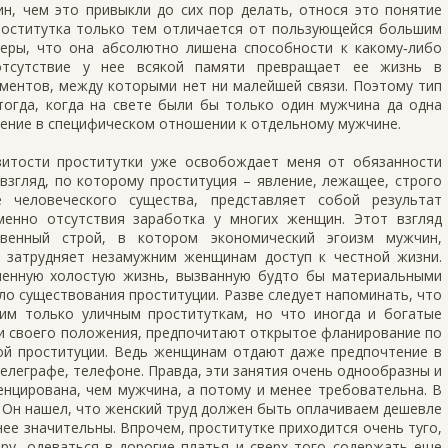
н, чем это привыкли до сих пор делать, относя это понятие
оститутка только тем отличается от пользующейся большим
еры, что она абсолютно лишена способности к какому‑либо
отсутствие у нее всякой памяти превращает ее жизнь в
ментов, между которыми нет ни малейшей связи. Поэтому тип
тогда, когда на свете были бы только один мужчина да одна
жение в специфическом отношении к отдельному мужчине.
итости проститутки уже освобождает меня от обязанности
взгляд, по которому проституция – явление, лежащее, строго
е человеческого существа, представляет собой результат
менно отсутствия заработка у многих женщин. Этот взгляд
венный строй, в котором экономический эгоизм мужчин,
о затрудняет незамужним женщинам доступ к честной жизни.
ненную холостую жизнь, вызванную будто бы материальными
ло существования проституции. Разве следует напоминать, что
им только уличным проституткам, но что иногда и богатые
и своего положения, предпочитают открытое фланирование по
ной проституции. Ведь женщинам отдают даже предпочтение в
телеграфе, телефоне. Правда, эти занятия очень однообразны и
нцирована, чем мужчина, а потому и менее требовательна. В
 Он нашел, что женский труд должен быть оплачиваем дешевле
ее значительны. Впрочем, проститутке приходится очень туго,
иру, одеваться в дорогие платья и сверх того содержать еще