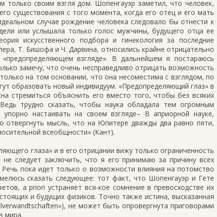
м только своим взгля дом. Шопенгауэр заметил, что человек,
его существования с того момента, когда его отец и его мать
 идеальном случае рождение человека следовало бы отнести к
дели или услышала только голос мужчины, будущего отца ее
еория искусственного подбора и гинекология за последние
ера, Т. Бишофа и Ч. Дарвина, относились крайне отрицательно
и «предопределяющем взгляде». В дальнейшем я постараюсь
только замечу, что очень несправедливо отрицать возможность
олько на том основании, что она несоместима с взглядом, по
гут образовать новый индивидуум. «Предопределяющий глаз» в
жна стремиться объяснить его вместо того, чтобы без всяких
Ведь трудно сказать, чтобы наука обладала тем огромным
 упорно настаивать на своем взгляде– В априорной науке,
о отвергнуть мысль, что на Юпитере дважды два равно пяти,
осительной всеобщности» (Кант).
еляющего глаза» и в его отрицании вижу только ограниченность
 не следует заключить, что я его принимаю за причину всех
. Речь пока идет только о возможности влияния на потомство
смелюсь сказать следующее: тот факт, что Шопенгауэр и Гете
етов, a priori устраняет вся‑кое сомнение в превосходстве их
стоящих и будущих физиков. Точно также истина, высказанная
lverwandtschaften»), не может быть опровергнута приговорами
в мира.