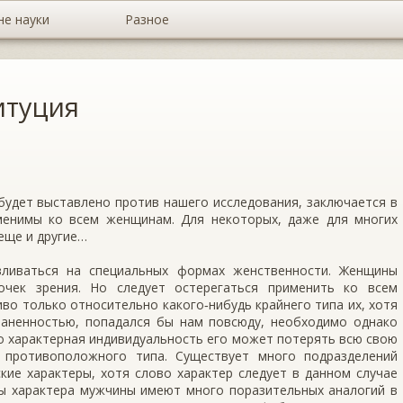
не науки
Разное
итуция
будет выставлено против нашего исследования, заключается в
менимы ко всем женщинам. Для некоторых, даже для многих
 еще и другие…
вливаться на специальных формах женственности. Женщины
очек зрения. Но следует остерегаться применить ко всем
о только относительно какого‑нибудь крайнего типа их, хотя
аненностью, попадался бы нам повсюду, необходимо однако
то характерная индивидуальность его может потерять всю свою
 противоположного типа. Существует много подразделений
ие характеры, хотя слово характер следует в данном случае
ты характера мужчины имеют много поразительных аналогий в