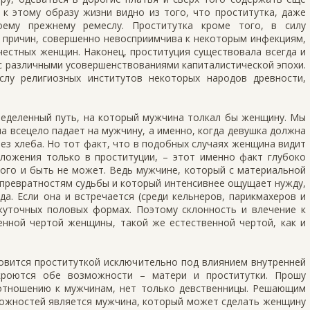
 к этому образу жизни видно из того, что проститутка, даже
оему прежнему ремеслу. Проститутка кроме того, в силу
е причин, совершенно невосприимчива к некоторым инфекциям,
естных женщин. Наконец, проституция существовала всегда и
 с различными усовершенствованиями капиталистической эпохи.
лу религиозных институтов некоторых народов древности,
пределенный путь, на который мужчина толкал бы женщину. Мы
на всецело падает на мужчину, а именно, когда девушка должна
ез хлеба. Но тот факт, что в подобных случаях женщина видит
ложения только в проституции, – этот именно факт глубоко
того и быть не может. Ведь мужчине, который с материальной
 превратностям судьбы и который интенсивнее ощущает нужду,
а. Если она и встречается (среди кельнеров, парикмахеров и
ежуточных половых формах. Поэтому склонность и влечение к
енной чертой женщины, такой же естественной чертой, как и
новится проституткой исключительно под влиянием внутренней
кроются обе возможности – матери и проститутки. Прошу
 отношению к мужчинам, нет только девственницы. Решающим
можностей является мужчина, который может сделать женщину