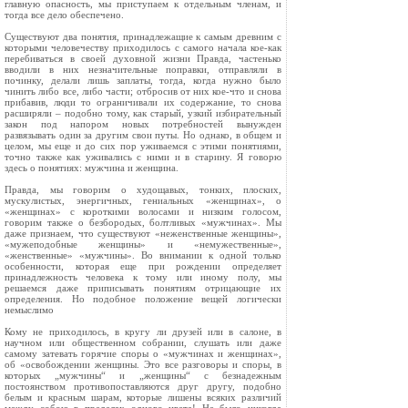
главную опасность, мы приступаем к отдельным членам, и
тогда все дело обеспечено.
Существуют два понятия, принадлежащие к самым древним с
которыми человечеству приходилось с самого начала кое‑как
перебиваться в своей духовной жизни Правда, частенько
вводили в них незначительные поправки, отправляли в
починку, делали лишь заплаты, тогда, когда нужно было
чинить либо все, либо части; отбросив от них кое‑что и снова
прибавив, люди то ограничивали их содержание, то снова
расширяли – подобно тому, как старый, узкий избирательный
закон под напором новых потребностей вынужден
развязывать один за другим свои путы. Но однако, в общем и
целом, мы еще и до сих пор уживаемся с этими понятиями,
точно также как уживались с ними и в старину. Я говорю
здесь о понятиях: мужчина и женщина.
Правда, мы говорим о худощавых, тонких, плоских,
мускулистых, энергичных, гениальных «женщинах», о
«женщинах» с короткими волосами и низким голосом,
говорим также о безбородых, болтливых «мужчинах». Мы
даже признаем, что существуют «неженственные женщины»,
«мужеподобные женщины» и «немужественные»,
«женственные» «мужчины». Во внимании к одной только
особенности, которая еще при рождении определяет
принадлежность человека к тому или иному полу, мы
решаемся даже приписывать понятиям отрицающие их
определения. Но подобное положение вещей логически
немыслимо
Кому не приходилось, в кругу ли друзей или в салоне, в
научном или общественном собрании, слушать или даже
самому затевать горячие споры о «мужчинах и женщинах»,
об «освобождении женщины. Это все разговоры и споры, в
которых „мужчины“ и „женщины“ с безнадежным
постоянством противопоставляются друг другу, подобно
белым и красным шарам, которые лишены всяких различий