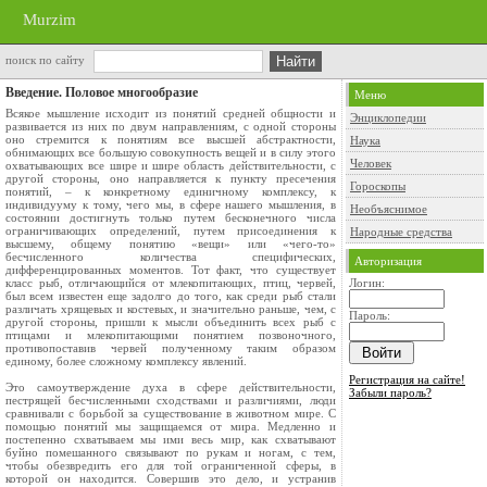
Murzim
поиск по сайту
Введение. Половое многообразие
Меню
Всякое мышление исходит из понятий средней общности и
Энциклопедии
развивается из них по двум направлениям, с одной стороны
оно стремится к понятиям все высшей абстрактности,
Наука
обнимающих все большую совокупность вещей и в силу этого
Человек
охватывающих все шире и шире область действительности, с
другой стороны, оно направляется к пункту пресечения
Гороскопы
понятий, – к конкретному единичному комплексу, к
индивидууму к тому, чего мы, в сфере нашего мышления, в
Необъяснимое
состоянии достигнуть только путем бесконечного числа
ограничивающих определений, путем присоединения к
Народные средства
высшему, общему понятию «вещи» или «чего‑то»
бесчисленного количества специфических,
Авторизация
дифференцированных моментов. Тот факт, что существует
класс рыб, отличающийся от млекопитающих, птиц, червей,
Логин:
был всем известен еще задолго до того, как среди рыб стали
различать хрящевых и костевых, и значительно раньше, чем, с
Пароль:
другой стороны, пришли к мысли объединить всех рыб с
птицами и млекопитающими понятием позвоночного,
противопоставив червей полученному таким образом
единому, более сложному комплексу явлений.
Регистрация на сайте!
Это самоутверждение духа в сфере действительности,
Забыли пароль?
пестрящей бесчисленными сходствами и различиями, люди
сравнивали с борьбой за существование в животном мире. С
помощью понятий мы защищаемся от мира. Медленно и
постепенно схватываем мы ими весь мир, как схватывают
буйно помешанного связывают по рукам и ногам, с тем,
чтобы обезвредить его для той ограниченной сферы, в
которой он находится. Совершив это дело, и устранив