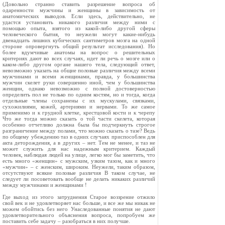
(Довольно странно ставить разрешение вопроса об
одаренности мужчины и женщины в зависимость от
анатомических выводов. Если здесь, действительно, не
удастся установить никакого различия между ними с
помощью опыта, взятого из какой‑либо другой сферы
человеческого бытия, то неужели могут какие‑нибудь
двенадцать лишних кубических сантиметров мозга на одной
стороне опровергнуть общий результат исследования). Но
более вдумчивые анатомы на вопрос о решительных
критериях дают во всех случаях, идет ли речь о мозге или о
каком‑либо другом органе нашего тела, следующий ответ,
невозможно указать на общие половые различия между всеми
мужчинами и всеми женщинами, правда, у большинства
мужчин скелет руки совершенно иной, чем у большинства
женщин, однако невозможно с полной достоверностью
определить пол не только по одним костям, но и тогда, когда
отдельные члены сохранены с их мускулами, связками,
сухожилиями, кожей, артериями и нервами. То же самое
применимо и к грудной клетке, крестцовой кости и к черепу
Что же тогда можно сказать о той части скелета, которая
особенно отчетливо должна была бы подчеркнуть строгое
разграничение между полами, что можно сказать о тазе? Ведь
по общему убеждению таз в одних случаях приспособлен для
акта деторождения, а в других – нет. Тем не менее, и таз не
может служить для нас надежным критерием. Каждый
человек, наблюдая людей на улице, легко мог бы заметить, что
есть много «женщин» с мужским, узким тазом, как и много
«мужчин» – с женским, широким. Неужели, таким образом,
отсутствуют всякие половые различия В таком случае, не
следует ли посоветовать вообще не делать никаких различий
между мужчинами и женщинами !
Где выход из этого затруднения Старое воззрение отжило
свой век и не удовлетворяет нас больше, и все же мы никак не
можем обойтись без него Унаследованные понятия не дают
удовлетворительного объяснения вопроса, попробуем же
поставить себе задачу – разобраться в них получше.