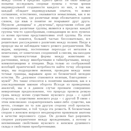
между собою в пределах одного цвета! Не было никогда
попытки исследовать спорные пункты с точки зрения
индивидуальной созданности каждого из них, а так как
каждый обладает индивидуальным опытом, то всякое
соглашение, естественно, оказывается немыслимым, как и во
всех тех случаях, где различные вещи обозначаются одним
словом, где язык и понятие не покрывают друг друга.
Неужели „женщины“ и „мужчины“, представляя собою две
совершенно различные группы, являются в пределах каждой
группы чем‑то однообразным, совпадающим во всех пунктах
со всеми прочими представителями этой группы. На этом
именно и покоятся, большей частью бессознательно, все
решительно рассуждения о различиях между полами. Нигде в
природе мы не наблюдаем такого резкого разграничения. Мы
видим, например, постепенные переходы от металлов к
неметаллам, от химических соединений к смесям, мы находим
также промежуточные формы между животными и
растениями, между явнобрачными и тайнобрачными, между
млекопитающими и птицами. Ведь только из соображений
всеобщей практической потребности найти точку обозрения
мира, мы подразделяем явления, проводим между ними
точные границы, вырываем арии из бесконечной мелодии
естества. Но „разумное становится нелепым, благодеяние –
мукой“ Это также относится к понятиям мышления, как и к
унаследованным законам оборота Исходя из приведенных
аналогий, мы и в данном случае признаем совершенно
невероятным предположение, что природа провела резкую
грань между всеми существами мужского рода – с одной
стороны, и существами женского рода – с другой В связи с
этим невозможно охарактеризовать какое‑либо существо, как
нечто, стоящее по ту или другую сторону этой пропасти.
Даже грамматике, и той чужда эта резкость. К бесконечным
спорам о женском вопросе неоднократно привлекали анатома
в качестве верховного судьи. Он должен был разрешить
спорное разграничение между врожденными, а потому и
неизменными свойствами мужского и женском душевного
склада и свойствами приобретенными.