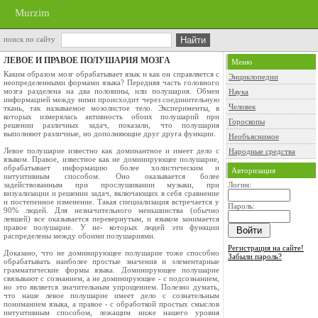
Murzim
поиск по сайту
ЛЕВОЕ И ПРАВОЕ ПОЛУШАРИЯ МОЗГА
Меню
Каким образом мозг обрабатывает язык и как он справляется с
Энциклопедии
неопределенными формами языка? Передняя часть головного
мозга разделена на два половины, или полушария. Обмен
Наука
информацией между ними происходит через соединительную
Человек
ткань, так называемое мозолистое тело. Эксперименты, в
которых измерялась активность обоих полушарий при
Гороскопы
решении различных задач, показали, что полушария
выполняют различные, но дополняющие друг друга функции.
Необъяснимое
Левое полушарие известно как доминантное и имеет дело с
Народные средства
языком. Правое, известное как не доминирующее полушарие,
обрабатывает информацию более холистическим и
Авторизация
интуитивным способом. Оно оказывается более
задействованным при прослушивании музыки, при
Логин:
визуализации и решении задач, включающих в себя сравнение
и постепенное изменение. Такая специализация встречается у
Пароль:
90% людей. Для незначительного меньшинства (обычно
левшей) все оказывается перевернутым, и языком занимается
правое полушарие. У не- которых людей эти функции
распределены между обоими полушариями.
Регистрация на сайте!
Доказано, что не доминирующее полушарие тоже способно
Забыли пароль?
обрабатывать наиболее простые значения и элементарные
грамматические формы языка. Доминирующее полушарие
связывают с сознанием, а не доминирующее - с подсознанием,
но это является значительным упрощением. Полезно думать,
что наше левое полушарие имеет дело с сознательным
пониманием языка, а правое - с обработкой простых смыслов
интуитивным способом, лежащим ниже нашего уровня