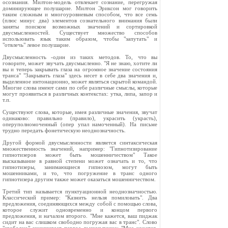
осознания. Милтон-модель отвлекает сознание, перегружая
доминирующее полушарие. Милтон Эриксон мог говорить
таким сложным и многоуровневым способом, что все семь
(плюс минус два) элементов сознательного внимания были
заняты поиском возможных значений и сортировкой
двусмысленностей. Существует множество способов
использовать язык таким образом, чтобы "запутать" и
"отвлечь" левое полушарие.
Двусмысленность -один из таких методов. То, что вы
говорите, может звучать двусмысленно. "Я не знаю, хотите ли
вы и теперь закрывать глаза на огромное значение состояния
транса" "Закрывать глаза" здесь несет в себе два значения и,
выделенное интонационно, может являться скрытой командой.
Многие слова имеют сами по себе различные смыслы, которые
могут проявиться в различных контекстах: утка, липа, запор и
т.п.
Существуют слова, которые, имея различные значения, звучат
одинаково: правильно (правило), украсить (украсть),
оперуполномоченный (опер упал намоченный). На письме
трудно передать фонетическую неоднозначность.
Другой формой двусмысленности является синтаксическая
множественность значений, например: "Гипнотизирование
гипнотизеров может быть мошенничеством" Такое
высказывание в равной степени может означать и то, что
гипнотизеры, занимающиеся гипнозом, могут быть
мошенниками, и то, что погружение в транс одного
гипнотизера другим также может оказаться мошенничеством.
Третий тип называется пунктуационной неоднозначностью.
Классический пример: "Казнить нельзя помиловать". Два
предложения, соединяющихся между собой с помощью слова,
которое служит одновременно и концом первого
предложения, и началом второго. "Мне кажется, ваш пиджак
сидит на вас слишком свободно погружая вас в транс". Слово