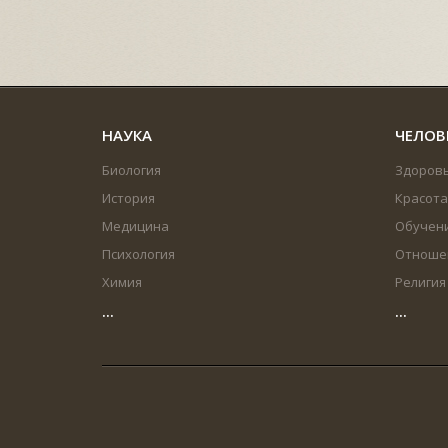
НАУКА
ЧЕЛОВ
Биология
Здоров
История
Красота
Медицина
Обучен
Психология
Отноше
Химия
Религия
...
...