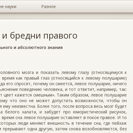
не науки
Разное
 и бредни правого
ьного и абсолютного знания
оловного мозга и показать левому глазу (относящемуся к
 время как правый глаз (относящийся к левому полушарию)
гда его спросят, почему он смеется, левое полушарие, ничего
ъяснение поведению человека, и тот ответит, например, так:
от цвет кажется смешным». Таким образом, левое полушарие
отому что оно не может допустить возможности, чтобы он
я ему неизвестна. Более того, после вопроса весь мозг будет
а белого халата, и забудет про юмористический рисунок,
время сна левое полушарие оставляет в покое правое. И то
 которых люди меняют внешность в течение сна, где пейзаж
и прерывают одна другую, затем снова возобновляются, без