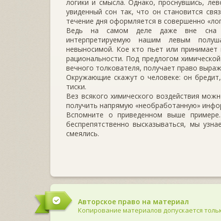
логики и смысла. Однако, проснувшись, ле
увиденный сон так, что он становится связ
течение дня оформляется в совершенно «ло
Ведь на самом деле даже вне сна м
интерпретируемую нашим левым полуша
невыносимой. Кое кто пьет или принимает 
рациональности. Под предлогом химической
вечного толкователя, получает право выраж
Окружающие скажут о человеке: он бредит,
тиски.
Вез всякого химического воздействия можн
получить напрямую «необработанную» инфо
Вспомните о приведенном выше примере
беспрепятственно высказываться, мы узна
смеялись.
Авторское право на материал
Копирование материалов допускается тольк