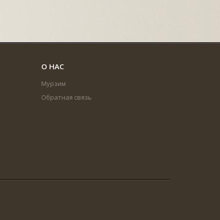
О НАС
Мурзим
Обратная связь