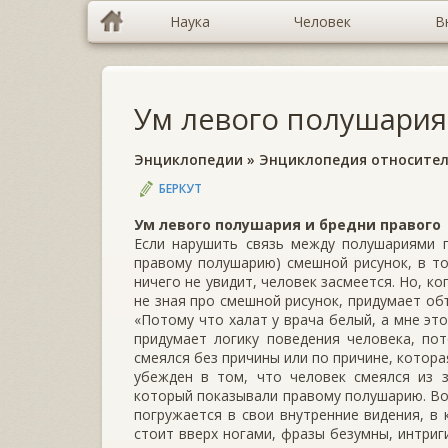
Наука
Человек
В
Ум левого полушария
Энциклопедии
»
Энциклопедия относител
БЕРКУТ
Ум левого полушария и бредни правого
Если нарушить связь между полушариями г
правому полушарию) смешной рисунок, в то
ничего не увидит, человек засмеется. Но, ко
не зная про смешной рисунок, придумает об
«Потому что халат у врача белый, а мне эт
придумает логику поведения человека, п
смеялся без причины или по причине, котора
убежден в том, что человек смеялся из з
который показывали правому полушарию. Во 
погружается в свои внутренние видения, в
стоит вверх ногами, фразы безумны, интриг