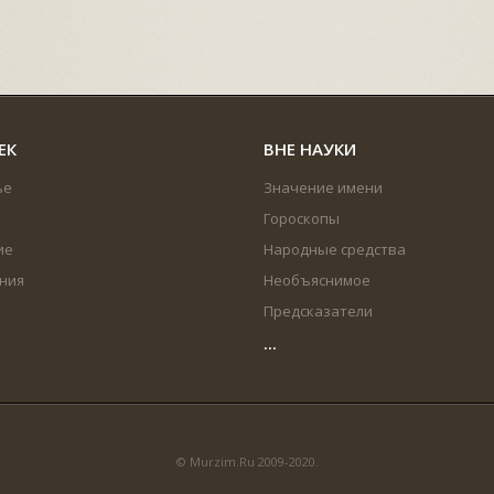
ЕК
ВНЕ НАУКИ
ье
Значение имени
Гороскопы
ие
Народные средства
ния
Необъяснимое
Предсказатели
...
© Murzim.Ru 2009-2020.