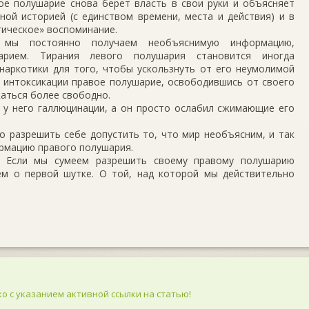
вое полушарие снова берет власть в свои руки и объясняет
ной историей (с единством времени, места и действия) и в
гическое» воспоминание.
ы постоянно получаем необъяснимую информацию,
рием. Тирания левого полушария становится иногда
наркотики для того, чтобы ускользнуть от его неумолимой
 интоксикации правое полушарие, освободившись от своего
аться более свободно.
 у него галлюцинации, а он просто ослабил сжимающие его
о разрешить себе допустить то, что мир необъясним, и так
рмацию правого полушария.
. Если мы сумеем разрешить своему правому полушарию
ем о первой шутке. О той, над которой мы действительно
о с указанием активной ссылки на статью!