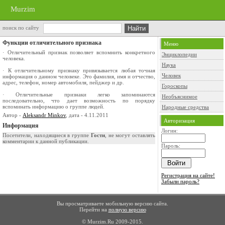
Murzim
поиск по сайту
Функции отличительного признака
Меню
· Отличительный признак позволяет вспомнить конкретного
Энциклопедии
человека.
Наука
· К отличительному признаку привязывается любая точная
Человек
информация о данном человеке. Это фамилия, имя и отчество,
адрес, телефон, номер автомобиля, пейджер и др.
Гороскопы
· Отличительные признаки легко запоминаются
Необъяснимое
последовательно, что дает возможность по порядку
вспоминать информацию о группе людей.
Народные средства
Автор -
Aleksandr Minkov
, дата - 4.11.2011
Авторизация
Информация
Логин:
Посетители, находящиеся в группе
Гости
, не могут оставлять
комментарии к данной публикации.
Пароль:
Регистрация на сайте!
Забыли пароль?
Вы просматриваете мобильную версию сайта.
Перейти на
полную версию
© Murzim.Ru 2009-2015.