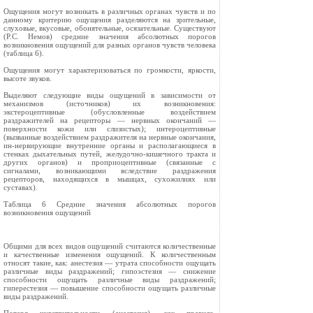
Ощущения могут возникать в различных органах чувств и по
данному критерию ощущения разделяются на зрительные,
слуховые, вкусовые, обонятельные, осязательные. Существуют
(Р.С. Немов) средние значения абсолютных порогов
возникновения ощущений для разных органов чувств человека
(таблица 6).
Ощущения могут характеризоваться по громкости, яркости,
высоте звуков.
Выделяют следующие виды ощущений в зависимости от
механизмов (источников) их возникновения:
экстероцептивные (обусловленные воздействием
раздражителей на рецепторы — нервных окончаний —
поверхности кожи или слизистых); интероцептивные
(вызванные воздействием раздражителя на нервные окончания,
ин-нервирующие внутренние органы и располагающиеся в
стенках дыхательных путей, желудочно-кишечного тракта и
других органов) и проприоцептивные (связанные с
сигналами, возникающими вследствие раздражения
рецепторов, находящихся в мышцах, сухожилиях или
суставах).
Таблица 6 Средние значения абсолютных порогов
возникновения ощущений
Общими для всех видов ощущений считаются количественные
и качественные изменения ощущений. К количественным
относят такие, как: анестезия — утрата способности ощущать
различные виды раздражений; гипоэстезия — снижение
способности ощущать различные виды раздражений;
гиперестезия — повышение способности ощущать различные
виды раздражений.