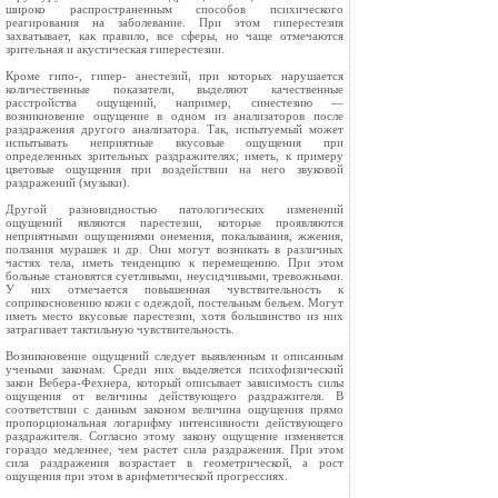
широко распространенным способов психического
реагирования на заболевание. При этом гиперестезия
захватывает, как правило, все сферы, но чаще отмечаются
зрительная и акустическая гиперестезии.
Кроме гипо-, гипер- анестезий, при которых нарушается
количественные показатели, выделяют качественные
расстройства ощущений, например, синестезию —
возникновение ощущение в одном из анализаторов после
раздражения другого анализатора. Так, испытуемый может
испытывать неприятные вкусовые ощущения при
определенных зрительных раздражителях; иметь, к примеру
цветовые ощущения при воздействии на него звуковой
раздражений (музыки).
Другой разновидностью патологических изменений
ощущений являются парестезии, которые проявляются
неприятными ощущениями онемения, покалывания, жжения,
ползания мурашек и др. Они могут возникать в различных
частях тела, иметь тенденцию к перемещению. При этом
больные становятся суетливыми, неусидчивыми, тревожными.
У них отмечается повышенная чувствительность к
соприкосновению кожи с одеждой, постельным бельем. Могут
иметь место вкусовые парестезии, хотя большинство из них
затрагивает тактильную чувствительность.
Возникновение ощущений следует выявленным и описанным
учеными законам. Среди них выделяется психофизический
закон Beбера-Фехнера, который описывает зависимость силы
ощущения от величины действующего раздражителя. В
соответствии с данным законом величина ощущения прямо
пропорциональная логарифму интенсивности действующего
раздражителя. Согласно этому закону ощущение изменяется
гораздо медленнее, чем растет сила раздражения. При этом
сила раздражения возрастает в геометрической, а рост
ощущения при этом в арифметической прогрессиях.