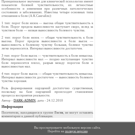
Принципиальное значение для клинической психологии имеют
показатели болевой чувствительности, их личностные
особенности и изменения при различных патологических
состояниях и заболеваниях. Известны четыре основных типа
отношения к боли (А.К.Сангайло):
1 тип: порог боли низок — высока общая чувствительность к
боли. Порог предела выносливости наступает скоро, вслед за
чувством боли — низкая выносливость болевого чувства.
2 тип: порог боли низок — общая чувствительность к боли
высока. Порог предела выносливости к боли высок —
выносливость к болевому чувству большая, болевое чувство
легко переносится. Интервал выносливости достаточен.
3 тип: порог боли высок — чувствительность к боли невысока.
Интервал выносливости мал — поздно наступающее чувство
боли переносится плохо, разрыв между порогом боли и
выносливостью мал.
4 тип: порог боли высок — общая чувствительность невысока.
Интервал выносливости достаточен — выносливость болевого
чувства хорошая.
Роль формирования ощущений достаточно существенная,
поскольку на базе ощущений происходит становление
процесса восприятия реальности.
Автор -
DARK-ADMIN
, дата - 24.12.2010
Информация
Посетители, находящиеся в группе
Гости
, не могут оставлять
комментарии к данной публикации.
Вы просматриваете мобильную версию сайта.
Перейти на
полную версию