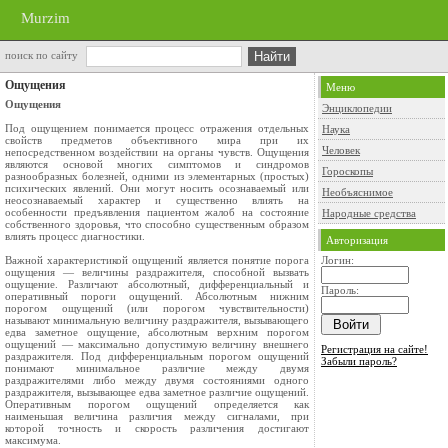
Murzim
поиск по сайту
Ощущения
Меню
Ощущения
Энциклопедии
Под ощущением понимается процесс отражения отдельных
Наука
свойств предметов объективного мира при их
Человек
непосредственном воздействии на органы чувств. Ощущения
являются основой многих симптомов и синдромов
Гороскопы
разнообразных болезней, одними из элементарных (простых)
психических явлений. Они могут носить осознаваемый или
Необъяснимое
неосознаваемый характер и существенно влиять на
особенности предъявления пациентом жалоб на состояние
Народные средства
собственного здоровья, что способно существенным образом
влиять процесс диагностики.
Авторизация
Важной характеристикой ощущений является понятие порога
Логин:
ощущения — величины раздражителя, способной вызвать
ощущение. Различают абсолютный, дифференциальный и
Пароль:
оперативный пороги ощущений. Абсолютным нижним
порогом ощущений (или порогом чувствительности)
называют минимальную величину раздражителя, вызывающего
едва заметное ощущение, абсолютным верхним порогом
ощущений — максимально допустимую величину внешнего
Регистрация на сайте!
раздражителя. Под дифференциальным порогом ощущений
Забыли пароль?
понимают минимальное различие между двумя
раздражителями либо между двумя состояниями одного
раздражителя, вызывающее едва заметное различие ощущений.
Оперативным порогом ощущений определяется как
наименьшая величина различия между сигналами, при
которой точность и скорость различения достигают
максимума.