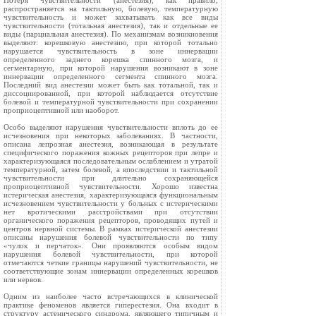
Потеря чувствительности (анестезия), как правило,
распространяется на тактильную, болевую, температурную
чувствительность и может захватывать как все виды
чувствительности (тотальная анестезия), так и отдельные ее
виды (парциальная анестезия). По механизмам возникновения
выделяют: корешковую анестезию, при которой тотально
нарушается чувствительность в зоне иннервации
определенного заднего корешка спинного мозга, и
сегментарную, при которой нарушения возникают в зоне
иннервации определенного сегмента спинного мозга.
Последний вид анестезии может быть как тотальной, так и
диссоциированной, при которой наблюдается отсутствие
болевой и температурной чувствительности при сохранении
проприоцептивной или наоборот.
Особо выделяют нарушения чувствительности вплоть до ее
исчезновения при некоторых заболеваниях. В частности,
описана лепрозная анестезия, возникающая в результате
специфического поражения кожных рецепторов при лепре и
характеризующаяся последовательным ослаблением и утратой
температурной, затем болевой, а впоследствии и тактильной
чувствительности при длительно сохраняющейся
проприоцептивной чувствительности. Хорошо известна
истерическая анестезия, характеризующаяся функциональным
исчезновением чувствительности у больных с истерическими
нет вротическими расстройствами при отсутствии
органического поражения рецепторов, проводящих путей и
центров нервной системы. В рамках истерической анестезии
описаны нарушения болевой чувствительности по типу
«чулок и перчаток». Они проявляются особым видом
нарушения болевой чувствительности, при которой
отмечаются четкие границы нарушений чувствительности, не
соответствующие зонам иннервации определенных корешков
или нервов.
Одним из наиболее часто встречающихся в клинической
практике феноменов является гиперестезия. Она входит в
структуру астенического синдрома, являющего типичным и