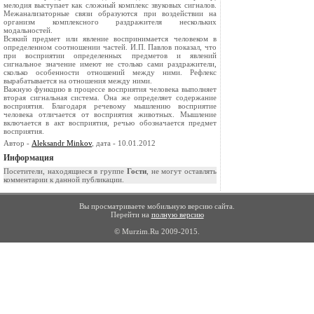
мелодия выступает как сложный комплекс звуковых сигналов.
Межанализаторные связи образуются при воздействии на
организм комплексного раздражителя нескольких
модальностей.
Всякий предмет или явление воспринимается человеком в
определенном соотношении частей. И.П. Павлов показал, что
при восприятии определенных предметов и явлений
сигнальное значение имеют не столько сами раздражители,
сколько особенности отношений между ними. Рефлекс
вырабатывается на отношения между ними.
Важную функцию в процессе восприятия человека выполняет
вторая сигнальная система. Она же определяет содержание
восприятия. Благодаря речевому мышлению восприятие
человека отличается от восприятия животных. Мышление
включается в акт восприятия, речью обозначается предмет
восприятия.
Автор -
Aleksandr Minkov
, дата - 10.01.2012
Информация
Посетители, находящиеся в группе
Гости
, не могут оставлять
комментарии к данной публикации.
Вы просматриваете мобильную версию сайта.
Перейти на
полную версию
© Murzim.Ru 2009-2015.