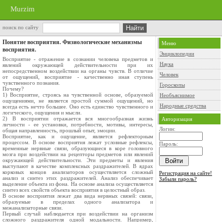
Murzim
поиск по сайту
Понятие восприятия. Физиологические механизмы
Меню
восприятия.
Энциклопедии
Восприятие - отражение в сознании человека предметов и
Наука
явлений окружающей действительности при их
непосредственном воздействии на органы чувств. В отличие
Человек
от ощущений, восприятие - качественно иная ступень
чувственного познания.
Гороскопы
Почему?
1) Восприятие, строясь на чувственной основе, образуемой
Необъяснимое
ощущениями, не является простой суммой ощущений, но
Народные средства
всегда есть нечто большее. Оно есть единство чувственного и
логического, ощущения и мысли.
2) В восприятии отражается вся многообразная жизнь
Авторизация
личности - ее установки, потребности, мотивы, интересы,
Логин:
общая направленность, прошлый опыт, эмоции.
Восприятие, как и ощущение, является рефлекторным
процессом. В основе восприятия лежат условные рефлексы,
Пароль:
временные нервные связи, образующиеся в коре головного
мозга при воздействии на рецепторы предметов или явлений
окружающей действительности. Эти предметы и явления
выступают в качестве комплексных раздражителей. В ядрах
корковых концов анализаторов осуществляется сложный
Регистрация на сайте!
анализ и синтез этих раздражителей. Анализ обеспечивает
Забыли пароль?
выделение объекта из фона. На основе анализа осуществляется
синтез всех свойств объекта восприятия в целостный образ.
В основе восприятия лежат два вида нервных связей: связи,
образуемые в пределах одного анализатора и
межанализаторные связи.
Первый случай наблюдается при воздействии на организм
сложного раздражителя одной модальности. Например,