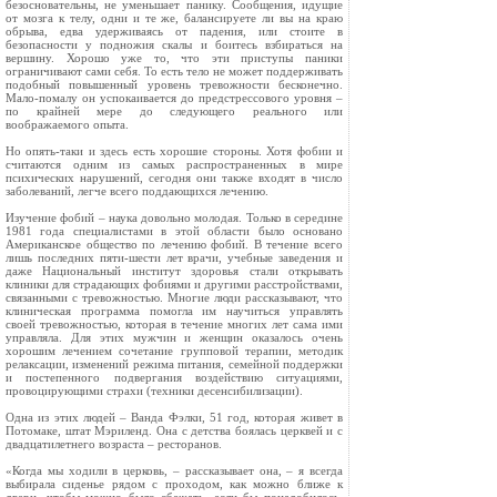
безосновательны, не уменьшает панику. Сообщения, идущие
от мозга к телу, одни и те же, балансируете ли вы на краю
обрыва, едва удерживаясь от падения, или стоите в
безопасности у подножия скалы и боитесь взбираться на
вершину. Хорошо уже то, что эти приступы паники
ограничивают сами себя. То есть тело не может поддерживать
подобный повышенный уровень тревожности бесконечно.
Мало-помалу он успокаивается до предстрессового уровня –
по крайней мере до следующего реального или
воображаемого опыта.
Но опять-таки и здесь есть хорошие стороны. Хотя фобии и
считаются одним из самых распространенных в мире
психических нарушений, сегодня они также входят в число
заболеваний, легче всего поддающихся лечению.
Изучение фобий – наука довольно молодая. Только в середине
1981 года специалистами в этой области было основано
Американское общество по лечению фобий. В течение всего
лишь последних пяти-шести лет врачи, учебные заведения и
даже Национальный институт здоровья стали открывать
клиники для страдающих фобиями и другими расстройствами,
связанными с тревожностью. Многие люди рассказывают, что
клиническая программа помогла им научиться управлять
своей тревожностью, которая в течение многих лет сама ими
управляла. Для этих мужчин и женщин оказалось очень
хорошим лечением сочетание групповой терапии, методик
релаксации, изменений режима питания, семейной поддержки
и постепенного подвергания воздействию ситуациями,
провоцирующими страхи (техники десенсибилизации).
Одна из этих людей – Ванда Фэлки, 51 год, которая живет в
Потомаке, штат Мэриленд. Она с детства боялась церквей и с
двадцатилетнего возраста – ресторанов.
«Когда мы ходили в церковь, – рассказывает она, – я всегда
выбирала сиденье рядом с проходом, как можно ближе к