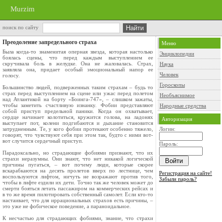
Murzim
поиск по сайту
Преодоление запредельного страха
Меню
Была когда-то знаменитая оперная звезда, которая настолько
Энциклопедии
боялась сцены, что перед каждым выступлением ее
скручивала боль в желудке. Она не жаловалась. Страх,
Наука
заявляла она, придает особый эмоциональный напор ее
Человек
голосу.
Гороскопы
Большинство людей, подверженных таким страхам – будь то
страх перед выступлением на сцене или ужас перед полетом
Необъяснимое
над Атлантикой на борту «Боинга-747», – слишком зажаты,
чтобы заметить счастливую изнанку. Фобии представляют
Народные средства
собой приступ предельной паники. Когда он охватывает,
сердце начинает колотиться, кружится голова, на ладонях
Авторизация
выступает пот, колени подгибаются и дыхание становится
затрудненным. Те, у кого фобии протекают особенно тяжело,
Логин:
говорят, что чувствуют себя при этом так, будто с ними вот-
вот случится сердечный приступ.
Пароль:
Парадоксально, но страдающие фобиями признают, что их
страхи неразумны. Они знают, что нет никакой логической
причины пугаться, – вот почему люди, которые скорее
вскарабкаются на десять пролетов вверх по лестнице, чем
Регистрация на сайте!
воспользуются лифтом, ничуть не возражают против того,
Забыли пароль?
чтобы в лифте ездили их дети. Точно так же человек может до
смерти бояться летать пассажиром на коммерческих рейсах и
в то же время пилотировать собственный самолет. Если кто-то
настаивает, что для иррациональных страхов есть причины, –
это уже не фобическое поведение, а параноидальное.
К несчастью для страдающих фобиями, знание, что страхи