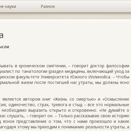
не науки
Разное
а
ысли
бывать в хроническом смятении, – говорит доктор философии
циалист по танатологии (раздел медицины, включающий уход за
цинском факультете Университета Южного Иллинойса. – Чтобы
ормальной жизни после постигшей нас утраты, мы должны ясно
 является автором книг «Жизнь со смертью» и «Осмысление
ссия, одиночество, страх, тревога и стыд – все это нормальные
х необходимо выразить открыто и откровенно. «Не думайте о
 вас слушать, – говорит он. – Только рассказывая свою историю
ц ясное представление о том, что с нами произошло и какие
агодаря этому мы приходим к пониманию реальности утраты, а