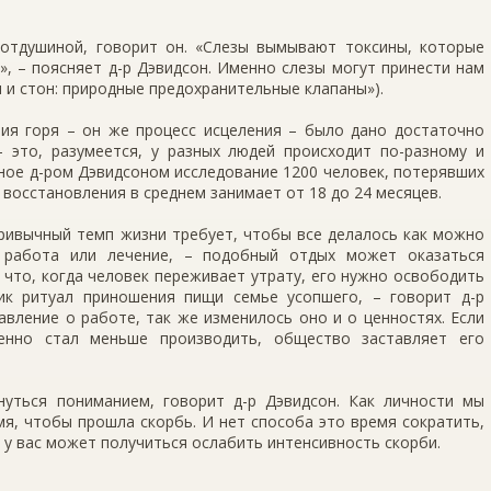
отдушиной, говорит он. «Слезы вымывают токсины, которые
, – поясняет д-р Дэвидсон. Именно слезы могут принести нам
ч и стон: природные предохранительные клапаны»).
ия горя – он же процесс исцеления – было дано достаточно
– это, разумеется, у разных людей происходит по-разному и
ное д-ром Дэвидсоном исследование 1200 человек, потерявших
 восстановления в среднем занимает от 18 до 24 месяцев.
привычный темп жизни требует, чтобы все делалось как можно
 работа или лечение, – подобный отдых может оказаться
 что, когда человек переживает утрату, его нужно освободить
ик ритуал приношения пищи семье усопшего, – говорит д-р
авление о работе, так же изменилось оно и о ценностях. Если
енно стал меньше производить, общество заставляет его
уться пониманием, говорит д-р Дэвидсон. Как личности мы
я, чтобы прошла скорбь. И нет способа это время сократить,
, у вас может получиться ослабить интенсивность скорби.