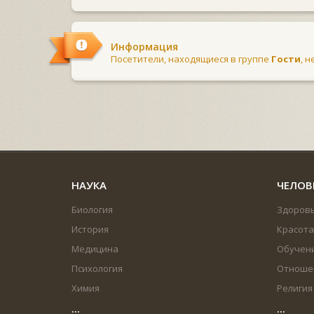
Информация
Посетители, находящиеся в группе
Гости
, 
НАУКА
ЧЕЛОВ
Биология
Здоров
История
Красота
Медицина
Обучен
Психология
Отноше
Химия
Религия
...
...