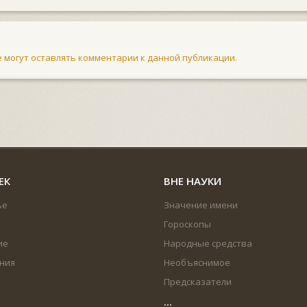
не могут оставлять комментарии к данной публикации.
ЕК
ВНЕ НАУКИ
ье
Значение имени
Гороскопы
ие
Народные средства
ния
Необъяснимое
Предсказатели
...