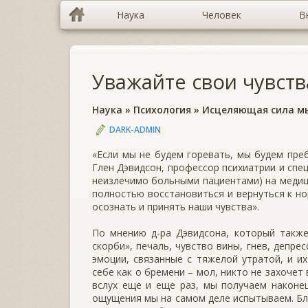
Наука
Человек
В
Уважайте свои чувств
Наука
»
Психология
»
Исцеляющая сила м
DARK-ADMIN
«Если мы не будем горевать, мы будем пре
Глен Дэвидсон, профессор психиатрии и спе
неизлечимо больными пациентами) на меди
полностью восстановиться и вернуться к н
осознать и принять наши чувства».
По мнению д-ра Дэвидсона, который также
скорби», печаль, чувство вины, гнев, депре
эмоции, связанные с тяжелой утратой, и и
себе как о бремени – мол, никто не захочет
вслух еще и еще раз, мы получаем наконе
ощущения мы на самом деле испытываем. Бл