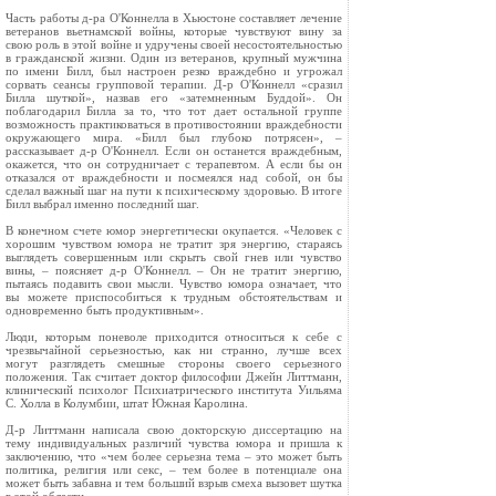
Часть работы д-ра О'Коннелла в Хьюстоне составляет лечение
ветеранов вьетнамской войны, которые чувствуют вину за
свою роль в этой войне и удручены своей несостоятельностью
в гражданской жизни. Один из ветеранов, крупный мужчина
по имени Билл, был настроен резко враждебно и угрожал
сорвать сеансы групповой терапии. Д-р О'Коннелл «сразил
Билла шуткой», назвав его «затемненным Буддой». Он
поблагодарил Билла за то, что тот дает остальной группе
возможность практиковаться в противостоянии враждебности
окружающего мира. «Билл был глубоко потрясен», –
рассказывает д-р О'Коннелл. Если он останется враждебным,
окажется, что он сотрудничает с терапевтом. А если бы он
отказался от враждебности и посмеялся над собой, он бы
сделал важный шаг на пути к психическому здоровью. В итоге
Билл выбрал именно последний шаг.
В конечном счете юмор энергетически окупается. «Человек с
хорошим чувством юмора не тратит зря энергию, стараясь
выглядеть совершенным или скрыть свой гнев или чувство
вины, – поясняет д-р О'Коннелл. – Он не тратит энергию,
пытаясь подавить свои мысли. Чувство юмора означает, что
вы можете приспособиться к трудным обстоятельствам и
одновременно быть продуктивным».
Люди, которым поневоле приходится относиться к себе с
чрезвычайной серьезностью, как ни странно, лучше всех
могут разглядеть смешные стороны своего серьезного
положения. Так считает доктор философии Джейн Литтманн,
клинический психолог Психиатрического института Уильяма
С. Холла в Колумбии, штат Южная Каролина.
Д-р Литтманн написала свою докторскую диссертацию на
тему индивидуальных различий чувства юмора и пришла к
заключению, что «чем более серьезна тема – это может быть
политика, религия или секс, – тем более в потенциале она
может быть забавна и тем больший взрыв смеха вызовет шутка