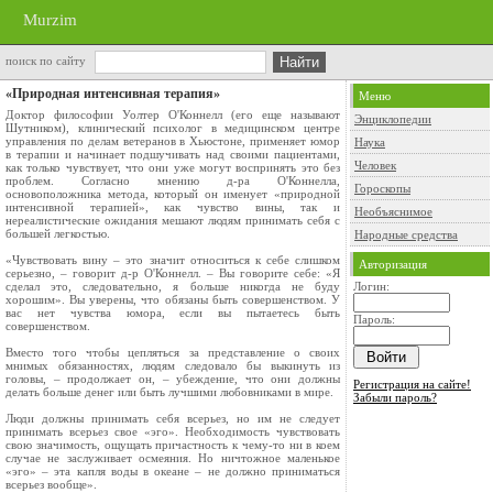
Murzim
поиск по сайту
«Природная интенсивная терапия»
Меню
Доктор философии Уолтер О'Коннелл (его еще называют
Энциклопедии
Шутником), клинический психолог в медицинском центре
управления по делам ветеранов в Хьюстоне, применяет юмор
Наука
в терапии и начинает подшучивать над своими пациентами,
Человек
как только чувствует, что они уже могут воспринять это без
проблем. Согласно мнению д-ра О'Коннелла,
Гороскопы
основоположника метода, который он именует «природной
интенсивной терапией», как чувство вины, так и
Необъяснимое
нереалистические ожидания мешают людям принимать себя с
большей легкостью.
Народные средства
«Чувствовать вину – это значит относиться к себе слишком
Авторизация
серьезно, – говорит д-р О'Коннелл. – Вы говорите себе: «Я
сделал это, следовательно, я больше никогда не буду
Логин:
хорошим». Вы уверены, что обязаны быть совершенством. У
вас нет чувства юмора, если вы пытаетесь быть
Пароль:
совершенством.
Вместо того чтобы цепляться за представление о своих
мнимых обязанностях, людям следовало бы выкинуть из
головы, – продолжает он, – убеждение, что они должны
Регистрация на сайте!
делать больше денег или быть лучшими любовниками в мире.
Забыли пароль?
Люди должны принимать себя всерьез, но им не следует
принимать всерьез свое «эго». Необходимость чувствовать
свою значимость, ощущать причастность к чему-то ни в коем
случае не заслуживает осмеяния. Но ничтожное маленькое
«эго» – эта капля воды в океане – не должно приниматься
всерьез вообще».