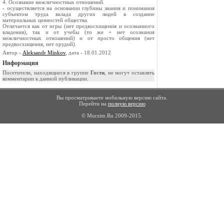
4. Осознание межличностных отношений.
- осуществляется на основании глубины знания и понимания
субъектом труда вклада других людей в создание
материальных ценностей общества.
Отличается как от игры (нет предвосхищения и осознанного
владения), так и от учебы (то же + нет осознания
межличностных отношений) и от просто общения (нет
предвосхищения, нет орудий).
Автор -
Aleksandr Minkov
, дата - 18.01.2012
Информация
Посетители, находящиеся в группе
Гости
, не могут оставлять
комментарии к данной публикации.
Вы просматриваете мобильную версию сайта.
Перейти на
полную версию
© Murzim.Ru 2009-2015.