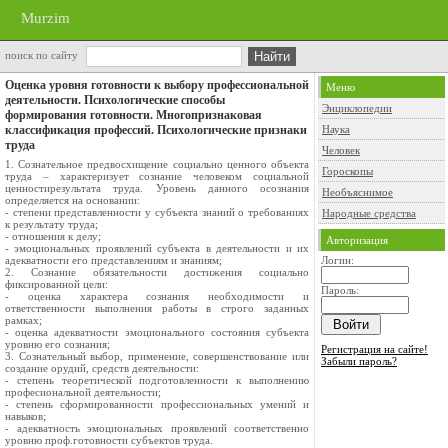
Murzim
поиск по сайту
Оценка уровня готовности к выбору профессиональной
Меню
деятельности. Психологические способы
Энциклопедии
формирования готовности. Многопризнаковая
классификация профессий. Психологические признаки
Наука
труда
Человек
1. Сознательное предвосхищение социально ценного объекта
Гороскопы
труда – характеризует сознание человеком социальной
ценностирезультата труда. Уровень данного осознания
Необъяснимое
определяется на основании:
- степени представленности у субъекта знаний о требованиях
Народные средства
к результату труда;
- отношения к делу;
Авторизация
- эмоциональных проявлений субъекта в деятельности и их
адекватности его представлениям и знаниям;
Логин:
2. Сознание обязательности достижения социально
фиксированной цели:
Пароль:
- оценка характера сознания необходимости и
ответственности выполнения работы в строго заданных
рамках;
- оценка адекватности эмоционального состояния субъекта
уровню его сознания;
Регистрация на сайте!
3. Сознательный выбор, применение, совершенствование или
Забыли пароль?
создание орудий, средств деятельности:
- степень теоретической подготовленности к выполнению
професиональной деятельности;
- степень сформированности профессиональных умений и
навыков;
- адекватность эмоциональных проявлений соответственно
уровню проф.готовности субъектов труда.