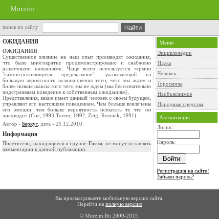
Murzim
поиск по сайту
ОЖИДАНИЯ
Меню
ОЖИДАНИЯ
Энциклопедии
Существенное влияние на наш опыт производят ожидания,
что было многократно продемонстрировано и снабжено
Наука
различными названиями. Чаще всего используется термин
Человек
"самоисполняющееся предсказание", указывающий на
большую вероятность возникновения того, чего мы ждем и
Гороскопы
более низкие шансы того чего мы не ждем (мы бессознательно
подстраиваем поведение к собственным ожиданиям).
Необъяснимое
Представления, какие имеет данный человек о своем будущем,
управляют его настоящим поведением. Чем больше вовлечены
Народные средства
его эмоции, тем больше вероятность испытать то что он
предвидит (Сое, 1993;Torem, 1992; Zeig, Rennick, 1991).
Авторизация
Автор -
Беркут
, дата - 29.12.2010
Логин:
Информация
Пароль:
Посетители, находящиеся в группе
Гости
, не могут оставлять
комментарии к данной публикации.
Регистрация на сайте!
Забыли пароль?
Вы просматриваете мобильную версию сайта.
Перейти на
полную версию
© Murzim.Ru 2009-2015.