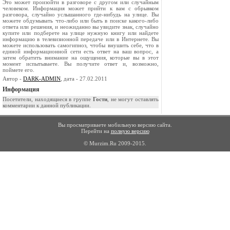
Это может произойти в разговоре с другом или случайным
человеком. Информация может прийти к вам с обрывком
разговора, случайно услышанного где-нибудь на улице. Вы
можете обдумывать что-либо или быть в поиске какого-либо
ответа или решения, и неожиданно вы увидите знак, случайно
купите или подберете на улице нужную книгу или найдете
информацию в телевизионной передаче или в Интернете. Вы
можете использовать самогипноз, чтобы внушить себе, что в
единой информационной сети есть ответ на ваш вопрос, а
затем обратить внимание на ощущения, которые вы в этот
момент испытываете. Вы получите ответ и, возможно,
поймете его.
Автор -
DARK-ADMIN
, дата - 27.02.2011
Информация
Посетители, находящиеся в группе
Гости
, не могут оставлять
комментарии к данной публикации.
Вы просматриваете мобильную версию сайта.
Перейти на
полную версию
© Murzim.Ru 2009-2015.