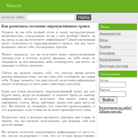
Murzim
поиск по сайту
Как распознать состояние сверхчувственного транса
Меню
Отдаете ли вы себе полный отчет в своих экстрасенсорных
Энциклопедии
возможностях, осведомлены ли вы о них вообще? Знаете ли
вы, когда и как вы получаете информацию? Сверхчувственный
Наука
транс отличается от индуцированного транса, так как часто
Человек
возникает сам по себе, без видимых причин.
Гороскопы
Может оказаться, что вы получаете некие сверхчувственные
сигналы уже в течение долгого времени, но либо вовсе не
Необъяснимое
обращаете на них внимания, либо игнорируете, как нечто, не
имеющее особого значения.
Народные средства
Сейчас вы можете сказать себе, что настало время начать
Авторизация
уделять внимание тому, что вы сами себе сообщаете, не слыша
себя. Только помните, что ваш способ получения информации
Логин:
может отличаться от всех ранее известных способов. .
Пароль:
Один раз сумев распознать сверхчувственный транс, вы уже
будете знать, когда он возникает, и сможете брать на заметку
информацию, которую получаете. Она может иметь вид
ощущения, голоса, звука, картинки, запаха или даже вкуса во
рту. Вы можете не понимать, что означает происходящее, и
Регистрация на сайте!
это нормально, если только вы не вовсе пренебрегаете этим.
Забыли пароль?
Попросите силу, в которую вы верите, даровать вам только те
знания, что вы сможете использовать для помощи себе или
другим людям.
Вы можете получить интуитивную информацию от кого-то,
кто сам не подозревает о том, что он ее вам предоставляет.