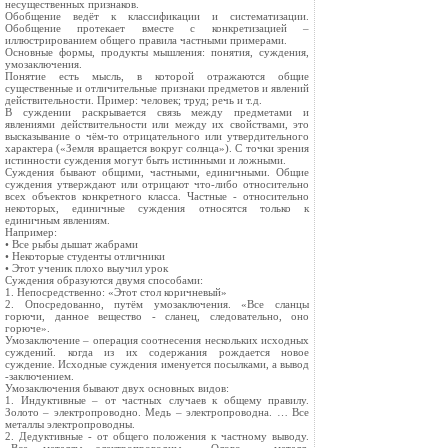
несущественных признаков.
Обобщение ведёт к классификации и систематизации.
Обобщение протекает вместе с конкретизацией –
иллюстрированием общего правила частными примерами.
Основные формы, продукты мышления: понятия, суждения,
умозаключения.
Понятие есть мысль, в которой отражаются общие
существенные и отличительные признаки предметов и явлений
действительности. Пример: человек; труд; речь и т.д.
В суждении раскрывается связь между предметами и
явлениями действительности или между их свойствами, это
высказывание о чём-то отрицательного или утвердительного
характера («Земля вращается вокруг солнца»). С точки зрения
истинности суждения могут быть истинными и ложными.
Суждения бывают общими, частными, единичными. Общие
суждения утверждают или отрицают что-либо относительно
всех объектов конкретного класса. Частные - относительно
некоторых, единичные суждения относятся только к
единичным явлениям.
Например:
• Все рыбы дышат жабрами
• Некоторые студенты отличники
• Этот ученик плохо выучил урок
Суждения образуются двумя способами:
1. Непосредственно: «Этот стол коричневый»
2. Опосредованно, путём умозаключения. «Все сланцы
горючи, данное вещество - сланец, следовательно, оно
горюче».
Умозаключение – операция соотнесения нескольких исходных
суждений. когда из их содержания рождается новое
суждение. Исходные суждения именуется посылками, а вывод
-заключением.
Умозаключения бывают двух основных видов:
1. Индуктивные – от частных случаев к общему правилу.
Золото – электропроводно. Медь – электропроводна. … Все
металлы электропроводны.
2. Дедуктивные - от общего положения к частному выводу.