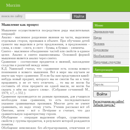
Murzim
поиск по сайту
Мышление как процесс
Меню
Мышление осуществляется посредством ряда мыслительных
Энциклопедии
операций:
Анализ - мысленное разделение явления на части, выделение
Наука
отдельных сторон, признаков в объекте. При обучении детей
Человек
грамоте мы выделяли в речи предложения, в предложении -
слова, в слове - слоги, в слоге - буквы, в буквах - элементы.
Гороскопы
Синтез - мысленное объединение частей или свойств в единое
целое. Анализ и синтез взаимосвязаны. Основной формой
Необъяснимое
мышления является анализ через синтез.
Сравнение - соотнесение предметов и явлений, нахождение
Народные средства
сходства и различий между ними.
К.Д. Ушинский считал, что «сравнение есть основа всякого
Авторизация
понимания и всякого мышления. Всё в мире мы изучаем не
иначе как через сравнение. И если бы нам представился какой-
Логин:
нибудь новый предмет, которого мы не смогли бы ни к чему
приравнять и не от чего отличить ... то мы не могли бы
Пароль:
составить об этом предмете ни одной мысли, не могли бы
сказать о нём ни одного слова». (Собрание сочинений М.,
1979, т.7, с.332.).
Сравнение производится по разным признакам, для учащихся
необходим план сравнения, то есть последовательное
Регистрация на сайте!
указание сравниваемых признаков. Многие дети не умеют
Забыли пароль?
сравнивать, их надо этому учить. Ученик рассказал всё об
Онегине, затем - всё о Печёрине и считает, что дал
сравнительную характеристику героев.
Обобщение – операция выделения общих, существенных
свойств у группы предметов, в результате которой рождаются
понятия.
Обобщение невозможно без абстрагирования, отвлечения от