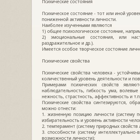
Психические состояния
Психическое состояние - тот или иной уров
пониженной активности личности.
Наиболее изученными являются
1) общее психологическое состояние, наприм
2) эмоциональные состояния, или наст
раздражительное и др.).
Имеется особое творческое состояние личн
Психические свойства
Психические свойства человека - устойчив
количественный уровень деятельности и пов
Примерами психических свойств являют
наблюдательность, гибкость ума, волевые 
нежность, страстность, аффективность и т.п
Психические свойства синтезируются, обр
можно отнести:
1. жизненную позицию личности (систему 
избирательность и уровень активности челов
2. темперамент (систему природных свойств
3. способности (систему интеллектуально
возможности личности);