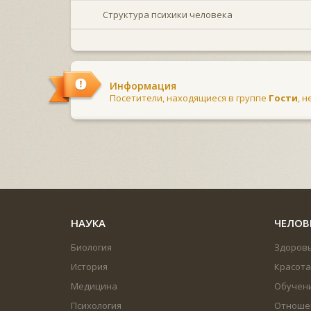
Структура психики человека
Информация
Посетители, находящиеся в группе
Гости
, 
НАУКА
ЧЕЛОВ
Биология
Здоров
История
Красота
Медицина
Обучен
Психология
Отноше