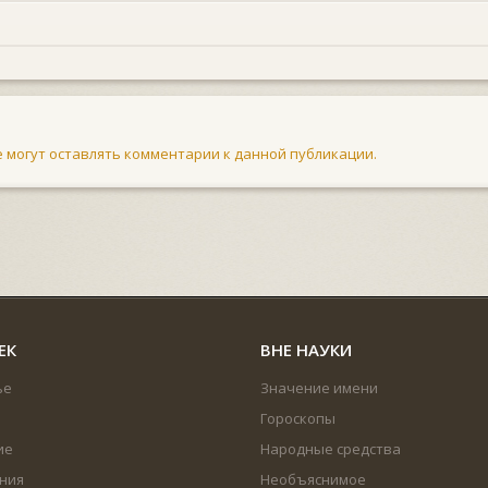
не могут оставлять комментарии к данной публикации.
ЕК
ВНЕ НАУКИ
ье
Значение имени
Гороскопы
ие
Народные средства
ния
Необъяснимое