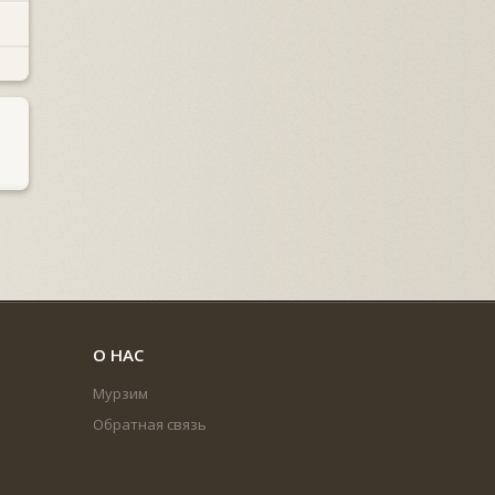
О НАС
Мурзим
Обратная связь