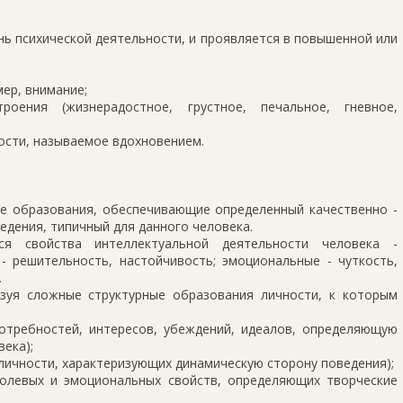
ень психической деятельности, и проявляется в повышенной или
ер, внимание;
роения (жизнерадостное, грустное, печальное, гневное,
ости, называемое вдохновением.
ые образования, обеспечивающие определенный качественно -
едения, типичный для данного человека.
ся свойства интеллектуальной деятельности человека -
- решительность, настойчивость; эмоциональные - чуткость,
.
азуя сложные структурные образования личности, к которым
потребностей, интересов, убеждений, идеалов, определяющую
ека);
 личности, характеризующих динамическую сторону поведения);
-волевых и эмоциональных свойств, определяющих творческие