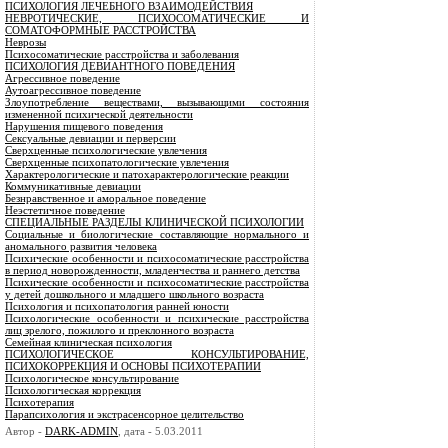
ПСИХОЛОГИЯ ЛЕЧЕБНОГО ВЗАИМОДЕЙСТВИЯ
НЕВРОТИЧЕСКИЕ, ПСИХОСОМАТИЧЕСКИЕ И
СОМАТОФОРМНЫЕ РАССТРОЙСТВА
Неврозы
Психосоматические расстройства и заболевания
ПСИХОЛОГИЯ ДЕВИАНТНОГО ПОВЕДЕНИЯ
Агрессивное поведение
Аутоагрессивное поведение
Злоупотребление веществами, вызывающими состояния
измененной психической деятельности
Нарушения пищевого поведения
Сексуальные девиации и перверсии
Сверхценные психологические увлечения
Сверхценные психопатологические увлечения
Характерологические и патохарактерологические реакции
Коммуникативные девиации
Безнравственное и аморальное поведение
Неэстетичное поведение
СПЕЦИАЛЬНЫЕ РАЗДЕЛЫ КЛИНИЧЕСКОЙ ПСИХОЛОГИИ
Социальные и биологические составляющие нормального и
аномального развития человека
Психические особенности и психосоматические расстройства
в период новорожденности, младенчества и раннего детства
Психические особенности и психосоматические расстройства
у детей дошкольного и младшего школьного возраста
Психология и психопатология ранней юности
Психологические особенности и психические расстройства
лиц зрелого, пожилого и преклонного возраста
Семейная клиническая психология
ПСИХОЛОГИЧЕСКОЕ КОНСУЛЬТИРОВАНИЕ,
ПСИХОКОРРЕКЦИЯ И ОСНОВЫ ПСИХОТЕРАПИИ
Психологическое консультирование
Психологическая коррекция
Психотерапия
Парапсихология и экстрасенсорное целительство
Автор -
DARK-ADMIN
, дата - 5.03.2011