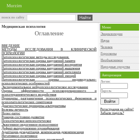
Murzim
поиск по сайту
Медицинская психология
Меню
Оглавление
Энциклопедии
Наука
ВВЕДЕНИЕ
Человек
МЕТОДЫ ИССЛЕДОВАНИЯ В КЛИНИЧЕСКОЙ
ПСИХОЛОГИИ
Гороскопы
Патопсихологические методы исследования.
Необъяснимое
Патопсихологическая оценка нарушений памяти
Патопсихологическая оценка нарушений восприятия
Народные средства
Патопсихологическая оценка нарушений мышления
Патопсихологическая оценка нарушений интеллекта
Авторизация
Патопсихологическая оценка нарушений эмоций
Патопсихологическая оценка индивидуально-
Логин:
психологических особенностей
Экспериментальное нейропсихологическое исследование
Оценка эффективности психокоррекционного и
Пароль:
психотерапевтического воздействия
Принципы разграничения психологических феноменов и
психопатологических симптомов
Диагностические принципы-альтернативы
Регистрация на сайте!
Болезнь-личность
Забыли пароль?
Нозос-патос
Реакция-состояние-развитие
Психотическое-непсихотическое
Экзогенное-эндогенное-психогенное
Дефект-выздоровление-хронификация
Адаптация-дезадаптация, компенсация-декомпенсация
Негативное-позитивное
Феноменология клинических проявлений