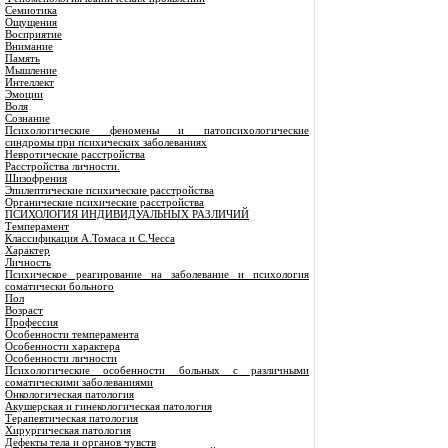
Семиотика
Ощущения
Восприятие
Внимание
Память
Мышление
Интеллект
Эмоции
Воля
Сознание
Психологические феномены и патопсихологические
синдромы при психических заболеваниях
Невротические расстройства
Расстройства личности.
Шизофрения
Эпилептические психические расстройства
Органические психические расстройства
ПСИХОЛОГИЯ ИНДИВИДУАЛЬНЫХ РАЗЛИЧИЙ
Темперамент
Классификация А.Томаса и С.Чесса
Характер
Личность
Психическое реагирование на заболевание и психология
соматически больного
Пол
Возраст
Профессия
Особенности темперамента
Особенности характера
Особенности личности
Психологические особенности больных с различными
соматическими заболеваниями
Онкологическая патология
Акушерская и гинекологическая патология
Терапевтическая патология
Хирургическая патология
Дефекты тела и органов чувств