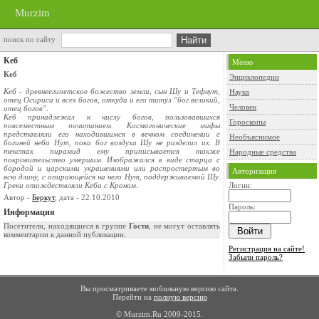
Murzim
поиск по сайту
Кеб
Меню
Кеб
Энциклопедии
Кеб - древнеегипетское божество земли, сын Шу и Тефнут,
Наука
отец Осириса и всех богов, откуда и его титул "бог великий,
Человек
отец богов".
Кеб принадлежал к числу богов, пользовавшихся
Гороскопы
повсеместным почитанием. Космогонические мифы
представляли его находившимся в вечном соединении с
Необъяснимое
богиней неба Нут, пока бог воздуха Шу не разделил их. В
текстах пирамид ему приписывается также
Народные средства
покровительство умершим. Изображался в виде старца с
бородой и царскими украшениями или распростертым во
Авторизация
всю длину, с опирающейся на него Нут, поддерживаемой Шу.
Греки отождествляли Кеба с Кроном.
Логин:
Автор -
Беркут
, дата - 22.10.2010
Пароль:
Информация
Посетители, находящиеся в группе
Гости
, не могут оставлять
комментарии к данной публикации.
Регистрация на сайте!
Забыли пароль?
Вы просматриваете мобильную версию сайта.
Перейти на
полную версию
© Murzim.Ru 2009-2015.